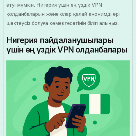
етуі мүмкін. Нигерия үшін ең үздік VPN
қолданбаларын және олар қалай анонимді әрі
шектеусіз болуға көмектесетінін біліп алыңыз.
Нигерия пайдаланушылары
үшін ең үздік VPN қолданбалары