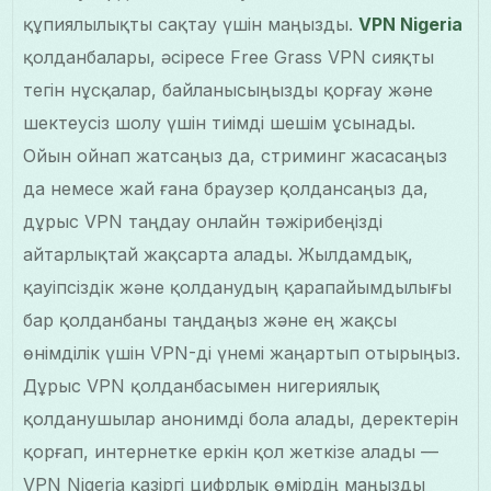
құпиялылықты сақтау үшін маңызды.
VPN Nigeria
қолданбалары, әсіресе Free Grass VPN сияқты
тегін нұсқалар, байланысыңызды қорғау және
шектеусіз шолу үшін тиімді шешім ұсынады.
Ойын ойнап жатсаңыз да, стриминг жасасаңыз
да немесе жай ғана браузер қолдансаңыз да,
дұрыс VPN таңдау онлайн тәжірибеңізді
айтарлықтай жақсарта алады. Жылдамдық,
қауіпсіздік және қолданудың қарапайымдылығы
бар қолданбаны таңдаңыз және ең жақсы
өнімділік үшін VPN-ді үнемі жаңартып отырыңыз.
Дұрыс VPN қолданбасымен нигериялық
қолданушылар анонимді бола алады, деректерін
қорғап, интернетке еркін қол жеткізе алады —
VPN Nigeria қазіргі цифрлық өмірдің маңызды