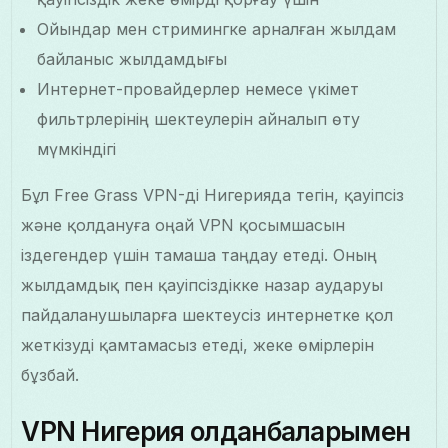
Ойындар мен стримингке арналған жылдам
байланыс жылдамдығы
Интернет-провайдерлер немесе үкімет
фильтрлерінің шектеулерін айналып өту
мүмкіндігі
Бұл Free Grass VPN-ді Нигерияда тегін, қауіпсіз
және қолдануға оңай VPN қосымшасын
іздегендер үшін тамаша таңдау етеді. Оның
жылдамдық пен қауіпсіздікке назар аударуы
пайдаланушыларға шектеусіз интернетке қол
жеткізуді қамтамасыз етеді, жеке өмірлерін
бұзбай.
VPN Нигерия қолданбаларымен