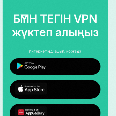
БҮГІН ТЕГІН VPN
жүктеп алыңыз
Интернетіңізді ашып, қорғаңыз