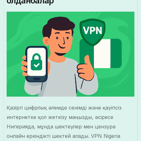
қолданбалар
Қазіргі цифрлық әлемде сенімді және қауіпсіз
интернетке қол жеткізу маңызды, әсіресе
Нигерияда, мұнда шектеулер мен цензура
онлайн еркіндікті шектей алады. VPN Nigeria