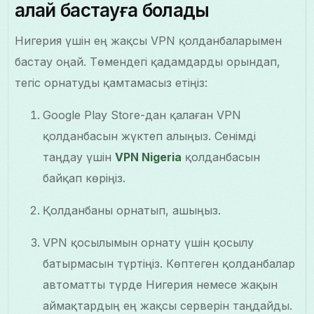
қалай бастауға болады
Нигерия үшін ең жақсы VPN қолданбаларымен
бастау оңай. Төмендегі қадамдарды орындап,
тегіс орнатуды қамтамасыз етіңіз:
Google Play Store-дан қалаған VPN
қолданбасын жүктеп алыңыз. Сенімді
таңдау үшін
VPN Nigeria
қолданбасын
байқап көріңіз.
Қолданбаны орнатып, ашыңыз.
VPN қосылымын орнату үшін қосылу
батырмасын түртіңіз. Көптеген қолданбалар
автоматты түрде Нигерия немесе жақын
аймақтардың ең жақсы серверін таңдайды.