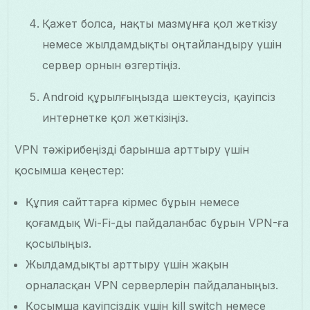
Қажет болса, нақты мазмұнға қол жеткізу
немесе жылдамдықты оңтайландыру үшін
сервер орнын өзгертіңіз.
Android құрылғыңызда шектеусіз, қауіпсіз
интернетке қол жеткізіңіз.
VPN тәжірибеңізді барынша арттыру үшін
қосымша кеңестер:
Құпия сайттарға кірмес бұрын немесе
қоғамдық Wi-Fi-ды пайдаланбас бұрын VPN-ға
қосылыңыз.
Жылдамдықты арттыру үшін жақын
орналасқан VPN серверлерін пайдаланыңыз.
Қосымша қауіпсіздік үшін kill switch немесе