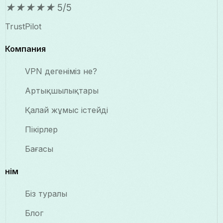
★
★
★
★
★
5/5
TrustPilot
Компания
VPN дегеніміз не?
Артықшылықтары
Қалай жұмыс істейді
Пікірлер
Бағасы
Өнім
Біз туралы
Блог