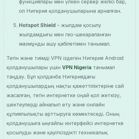
функциялары мен үлкен сервер желісі бар,
ол Нигерия қолданушыларына арналған.
Hotspot Shield
– жылдам қосылу
жылдамдығы мен гео-шекараланған
мазмұнды ашу қабілетімен танымал.
Тегін және тиімді VPN іздеген Нигерия Android
қолданушылары үшін
VPN Nigeria
танымал
таңдау. Бұл қолданба Нигериядағы
қолданушылардың нақты қажеттіліктеріне сай
жасалған, тегін интернетке оңай қол жеткізу,
шектеулерді айналып өту және онлайн
құпиялылықты арттыруға көмектеседі. Оның
қолданушыға ыңғайлы интерфейсі интернетке
қосылуды және қауіпсіздікті техникалық