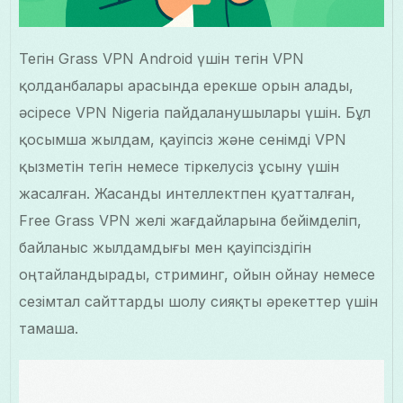
Тегін Grass VPN Android үшін тегін VPN
қолданбалары арасында ерекше орын алады,
әсіресе VPN Nigeria пайдаланушылары үшін. Бұл
қосымша жылдам, қауіпсіз және сенімді VPN
қызметін тегін немесе тіркелусіз ұсыну үшін
жасалған. Жасанды интеллектпен қуатталған,
Free Grass VPN желі жағдайларына бейімделіп,
байланыс жылдамдығы мен қауіпсіздігін
оңтайландырады, стриминг, ойын ойнау немесе
сезімтал сайттарды шолу сияқты әрекеттер үшін
тамаша.