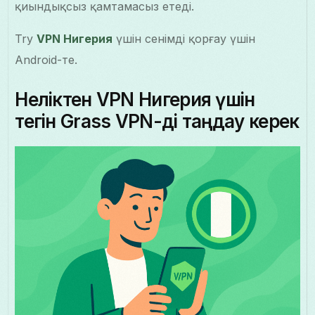
қиындықсыз қамтамасыз етеді.
Try
VPN Нигерия
үшін сенімді қорғау үшін
Android-те.
Неліктен VPN Нигерия үшін
тегін Grass VPN-ді таңдау керек