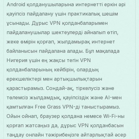
Android қолданушыларына интернетті еркін әрі
қауіпсіз пайдалану үшін практикалық шешім
ұсынады. Дұрыс VPN қолданбаларымен
пайдаланушылар шектеулерді айналып өтіп,
жеке өмірін қорғап, жылдамырақ интернет
байланысын пайдалана алады. Бұл мақалада
Нигерия үшін ең жақсы тегін VPN
қолданбаларының кейбірін, олардың
ерекшеліктері мен артықшылықтарын
қарастырамыз. Сондай-ақ, тіркелусіз және
төлемсіз жылдамдық, қауіпсіздік және AI-мен
қамтылған Free Grass VPN-ді таныстырамыз.
Ойын ойнап, браузер қолдана немесе Wi-Fi-ны
қорғап жатсаңыз да, дұрыс VPN қолданбасын
таңдау онлайн тәжірибеңізге айтарлықтай әсер