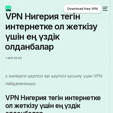
Download free VPN
VPN Нигерия тегін
интернетке қол жеткізу
Download free VPN
үшін ең үздік
қолданбалар
1 MIN READ
Өз желіңізге қауіпсіз әрі қауіпсіз қосылу үшін VPN
пайдаланыңыз.
VPN Нигерия тегін интернетке
қол жеткізу үшін ең үздік
Қазақ тілі