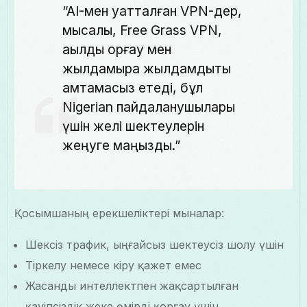
“AI-мен қуатталған VPN-дер,
мысалы, Free Grass VPN,
ақылды қорғау мен
жылдамырақ жылдамдықты
қамтамасыз етеді, бұл
Nigerian пайдаланушылары
үшін желі шектеулерін
жеңуге маңызды.”
Қосымшаның ерекшеліктері мыналар:
Шексіз трафик, ыңғайсыз шектеусіз шолу үшін
Тіркелу немесе кіру қажет емес
Жасанды интеллектпен жақсартылған
қауіпсіздік жеке өмірді қорғау үшін