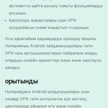
автоматты қайта қосылу сияқты функцияларды
қосыңыз.
Қауіпсіздік жаңартулары үшін VPN
қолданбасын үнемі жаңартып отырыңыз.
Осы қарапайым қадамдарды орындау арқылы
Нигерияның Android пайдаланушылары тегін
VPN-ның артықшылықтарын пайдалана алады,
олардың онлайн әрекеттері жеке және шектеусіз
қалады.
қорытынды
Нигериядағы Android қолданушылары үшін
сенімді VPN тегін интернетке қол жеткізу,
шектеулерді айналып өту және онлайн