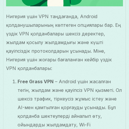
Нигерия үшін VPN таңдағанда, Android
қолданушыларының көптеген опциялары бар. Ең
үздік VPN қолданбалары шексіз деректер,
жылдам қосылу жылдамдығы және күшті
қауіпсіздік протоколдарын ұсынады. Міне,
Нигерия үшін жоғары бағаланған кейбір үздік
VPN қолданбалары:
Free Grass VPN
– Android үшін жасалған
тегін, жылдам және қауіпсіз VPN қызметі. Ол
шексіз трафик, тіркеусіз жұмыс істеу және
AI-мен қамтылған қорғауды ұсынады. Бұл
қолданба шектеулерді айналып өту,
ойындарды жылдамдату, Wi-Fi