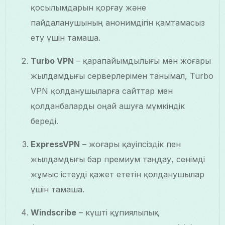
қосылымдарын қорғау және
пайдаланушының анонимдігін қамтамасыз
ету үшін тамаша.
Turbo VPN
– қарапайымдылығы мен жоғары
жылдамдығы серверлерімен танымал, Turbo
VPN қолданушыларға сайттар мен
қолданбаларды оңай ашуға мүмкіндік
береді.
ExpressVPN
– жоғары қауіпсіздік пен
жылдамдығы бар премиум таңдау, сенімді
жұмыс істеуді қажет ететін қолданушылар
үшін тамаша.
Windscribe
– күшті құпиялылық