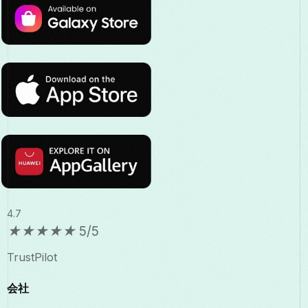
4.7
★
★
★
★
★
5/5
TrustPilot
会社