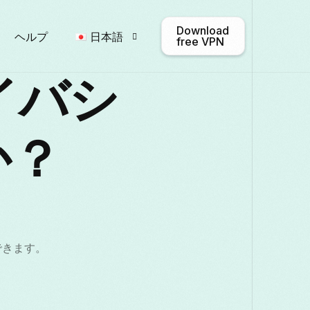
Download
ヘルプ
日本語
free VPN
イバシ
English
Afrikaans
Shqip
か？
Български
ဗမာစာ
Cata
Français
Galego
ქართულ
できます。
Italiano
日本語
ಕನ್ನಡ