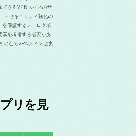
頼できるVPNスイスのサ
 – セキュリティ強化の
イバシーを保証するノーログポ
要素を考慮する必要があ
その点でVPNスイスは実
アプリを見