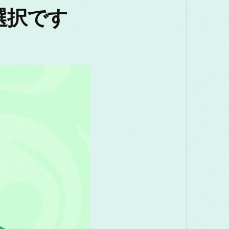
Македонски
Melayu
മലയ
選択です
Română
Русский
Српск
తెలుగు
ไทย