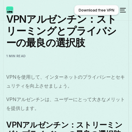
Download free VPN
VPNアルゼンチン：スト
リーミングとプライバシ
Download free VPN
ーの最良の選択肢
1 MIN READ
VPNを使用して、インターネットのプライバシーとセキ
ュリティを向上させましょう。
VPNアルゼンチンは、ユーザーにとって大きなメリット
を提供します。
VPNアルゼンチン：ストリーミン
日本語