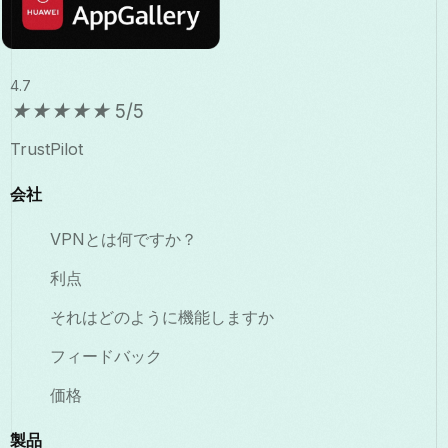
4.7
★
★
★
★
★
5/5
TrustPilot
会社
VPNとは何ですか？
利点
それはどのように機能しますか
フィードバック
価格
製品