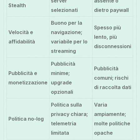
server
assente o
Stealth
selezionati
dietro paywall
Buono per la
Spesso più
Velocità e
navigazione;
lento, più
affidabilità
variabile per lo
disconnessioni
streaming
Pubblicità
Pubblicità
Pubblicità e
minime;
comuni; rischi
monetizzazione
upgrade
di raccolta dati
opzionali
Politica sulla
Varia
privacy chiara;
ampiamente;
Politica no-log
telemetria
molte politiche
limitata
opache