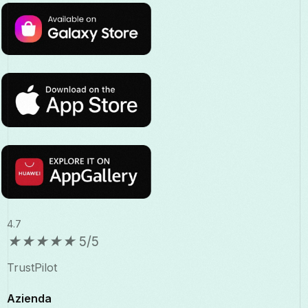
4.7
★
★
★
★
★
5/5
TrustPilot
Azienda