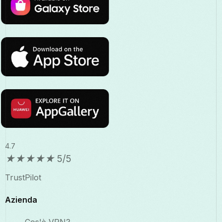
4.7
★
★
★
★
★
5/5
TrustPilot
Azienda