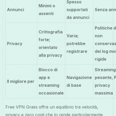
Spesso
Minimi o
Annunci
supportati
Senza ann
assenti
da annunci
Politiche d
Crittografia
Varia;
non
forte;
Privacy
potrebbe
conservaz
orientato
registrare
dei log mo
alla privacy
rigide
Blocco di
Streaming
app e
Navigazione
pesante, 
Il migliore per
streaming
di base
privacy
occasionale
massima
Free VPN Grass offre un equilibrio tra velocità,
privacy e zero costi che lo rende particolarmente