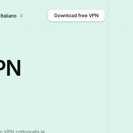
Download free VPN
Italiano
English
Afrikaans
Shqip
አማርኛ
بية
PN
Català
中文 (中国)
Hrvatski
Čeština
Ελληνικά
ગુજરાતી
עברית
हिन्दी
한국어
Кыргызча
ພາສາລາວ
Latviešu
Un VPN crittografa la