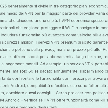
025 generalmente si divide in tre categorie: piani economici,
le medio dei VPN per la maggior parte dei provider varia d
gamma che chiedono anche di più. I VPN economici spesso of
casionali che vogliono proteggere il Wi-Fi o navigare in m
 includere funzionalità più avanzate come velocità più elev
 di sicurezza migliori. I servizi VPN premium di solito garantis
clienti e politiche sulla privacy, ma a un prezzo più alto. Pe
rovider offrono sconti per abbonamenti a lungo termine, re
o ai pagamenti mensili. Ad esempio, un servizio VPN potrebb
mente, ma solo 60 se pagato annualmente, risparmiando ci
tante confrontare le funzionalità con i prezzi per trovare i
tenti Android, compatibilità e facilità d’uso sono fattori altr
ta, considera questi consigli: – Cerca provider con politica 
vi Android – Verifica se il VPN offre funzionalità come kill s
ecensioni e feedback degli utenti