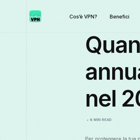
Cos’è VPN?
Benefici
Quan
annu
nel 
6 MIN READ
Per proteggere la tua p