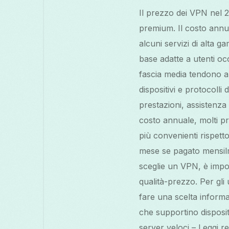
Il prezzo dei VPN nel 2
premium. Il costo annua
alcuni servizi di alta 
base adatte a utenti oc
fascia media tendono a
dispositivi e protocolli
prestazioni, assistenza 
costo annuale, molti p
più convenienti rispett
mese se pagato mensil
sceglie un VPN, è impor
qualità-prezzo. Per gli u
fare una scelta informa
che supportino dispositi
server veloci – Leggi r