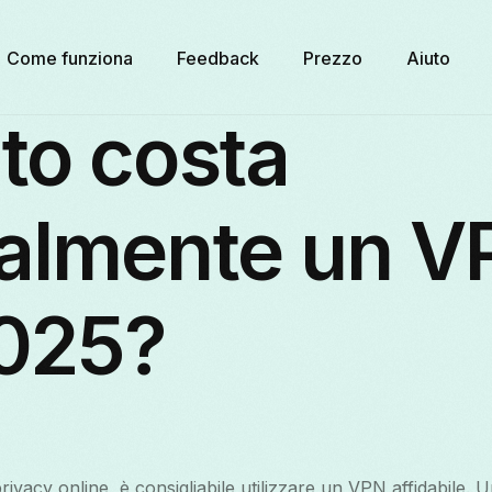
Come funziona
Feedback
Prezzo
Aiuto
to costa
almente un V
2025?
rivacy online, è consigliabile utilizzare un VPN affidabile. 