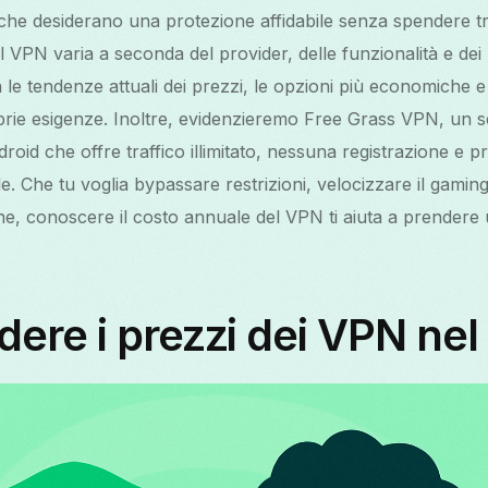
t che desiderano una protezione affidabile senza spendere tr
l VPN varia a seconda del provider, delle funzionalità e de
 le tendenze attuali dei prezzi, le opzioni più economiche e
prie esigenze. Inoltre, evidenzieremo Free Grass VPN, un s
roid che offre traffico illimitato, nessuna registrazione e p
ciale. Che tu voglia bypassare restrizioni, velocizzare il gamin
e, conoscere il costo annuale del VPN ti aiuta a prendere 
re i prezzi dei VPN nel