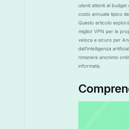
utenti attenti al budge
costo annuale tipico de
Questo articolo esplora
miglior VPN per le pro
veloce e sicuro per And
dall’intelligenza artifi
rimanere anonimo onlin
informata.
Comprende