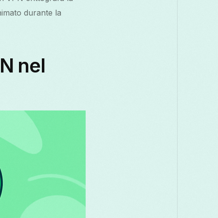
فارسی
Polski
Português
ਪੰਜਾਬੀ
nimato durante la
Svenska
தமிழ்
తెలుగు
N nel