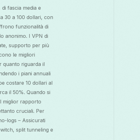
 di fascia media e
a 30 a 100 dollari, con
frono funzionalità di
odo anonimo. I VPN di
ate, supporto per più
cono le migliori
r quanto riguarda il
ndendo i piani annuali
e costare 10 dollari al
rca il 50%. Quando si
l miglior rapporto
ettanto cruciali. Per
no-logs – Assicurati
witch, split tunneling e