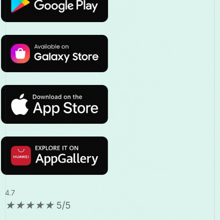
4.7
★
★
★
★
★
5/5