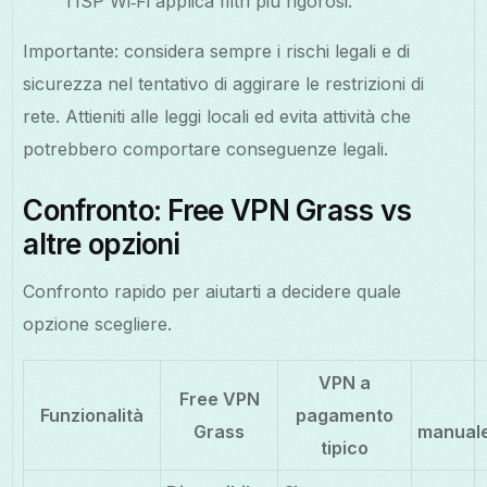
l’ISP Wi‑Fi applica filtri più rigorosi.
Importante: considera sempre i rischi legali e di
sicurezza nel tentativo di aggirare le restrizioni di
rete. Attieniti alle leggi locali ed evita attività che
potrebbero comportare conseguenze legali.
Confronto: Free VPN Grass vs
altre opzioni
Confronto rapido per aiutarti a decidere quale
opzione scegliere.
VPN a
Free VPN
Funzionalità
pagamento
Grass
manual
tipico