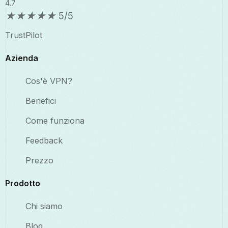
4.7
★
★
★
★
★
5/5
TrustPilot
Azienda
Cos'è VPN?
Benefici
Come funziona
Feedback
Prezzo
Prodotto
Chi siamo
Blog