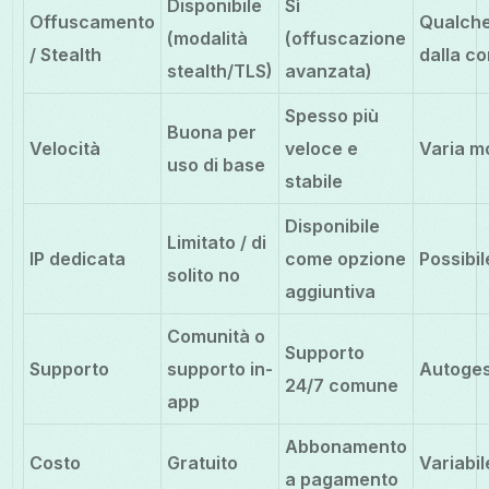
Disponibile
Sì
Offuscamento
Qualche
(modalità
(offuscazione
/ Stealth
dalla c
stealth/TLS)
avanzata)
Spesso più
Buona per
Velocità
veloce e
Varia m
uso di base
stabile
Disponibile
Limitato / di
IP dedicata
come opzione
Possibil
solito no
aggiuntiva
Comunità o
Supporto
Supporto
supporto in-
Autoges
24/7 comune
app
Abbonamento
Costo
Gratuito
Variabil
a pagamento