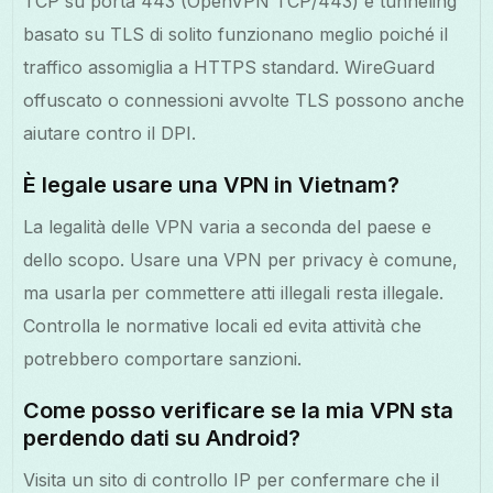
TCP su porta 443 (OpenVPN TCP/443) e tunneling
basato su TLS di solito funzionano meglio poiché il
traffico assomiglia a HTTPS standard. WireGuard
offuscato o connessioni avvolte TLS possono anche
aiutare contro il DPI.
È legale usare una VPN in Vietnam?
La legalità delle VPN varia a seconda del paese e
dello scopo. Usare una VPN per privacy è comune,
ma usarla per commettere atti illegali resta illegale.
Controlla le normative locali ed evita attività che
potrebbero comportare sanzioni.
Come posso verificare se la mia VPN sta
perdendo dati su Android?
Visita un sito di controllo IP per confermare che il