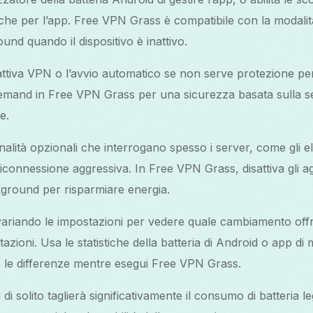
iche per l’app. Free VPN Grass è compatibile con la modali
round quando il dispositivo è inattivo.
attiva VPN o l’avvio automatico se non serve protezione pe
mand in Free VPN Grass per una sicurezza basata sulla se
e.
onalità opzionali che interrogano spesso i server, come gli el
riconnessione aggressiva. In Free VPN Grass, disattiva gli 
ackground per risparmiare energia.
variando le impostazioni per vedere quale cambiamento offre 
tazioni. Usa le statistiche della batteria di Android o app di
e le differenze mentre esegui Free VPN Grass.
di solito taglierà significativamente il consumo di batteria 