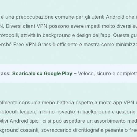
ia è una preoccupazione comune per gli utenti Android che
 Diversi client VPN possono avere impatti molto diversi s
rotocolli, attività in background e design dell’app. Questa g
 perché Free VPN Grass è efficiente e mostra come minimizz
rass:
Scaricalo su Google Play
– Veloce, sicuro e complet
lmente consuma meno batteria rispetto a molte app VPN 
rotocolli leggeri, minimo risveglio in background e gestione e
tivi Android tipici, ci si può aspettare un assorbimento medi
ground costanti, sovraccarico di crittografia pesante o frequ