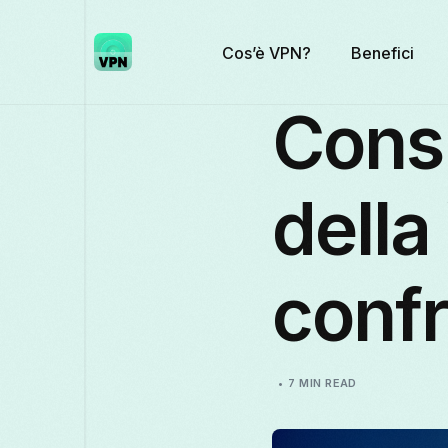
Cos’è VPN?
Benefici
Consu
della
conf
7 MIN READ