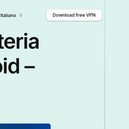
Download free VPN
Italiano
eria
English
Afrikaans
Shqip
አማርኛ
بية
id –
Català
中文 (中国)
Hrvatski
Čeština
Ελληνικά
ગુજરાતી
עברית
हिन्दी
한국어
Кыргызча
ພາສາລາວ
Latviešu