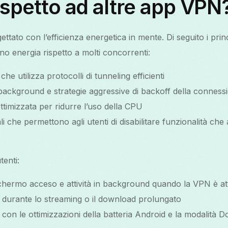
rispetto ad altre app VPN
tato con l’efficienza energetica in mente. Di seguito i princ
 energia rispetto a molti concorrenti:
e utilizza protocolli di tunneling efficienti
n background e strategie aggressive di backoff della conness
ottimizzata per ridurre l’uso della CPU
i che permettono agli utenti di disabilitare funzionalità c
tenti:
hermo acceso e attività in background quando la VPN è at
 durante lo streaming o il download prolungato
à con le ottimizzazioni della batteria Android e la modalità 