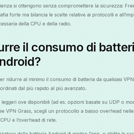
ficienza si ottengono senza compromettere la sicurezza: F
rafia forte ma bilancia le scelte relative ai protocolli e all’
ecessaria della CPU e della radio.
rre il consumo di batteri
ndroid?
er ridurre al minimo il consumo di batteria da qualsiasi VP
ordinati dal più rapido al più avanzato.
 leggeri ove disponibili (ad es. opzioni basate su UDP o mod
Free VPN Grass, scegli un protocollo a basso overhead nelle
a CPU e l’overhead di rete.
zzatore della batteria Android di gestire l’app, o abilita le sc