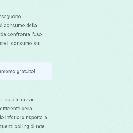
 eseguono
ul consumo della
uida confronta l’uso
are il consumo sui
amente gratuito!
complete grazie
fficiente della
o inferiore rispetto a
enti polling di rete.