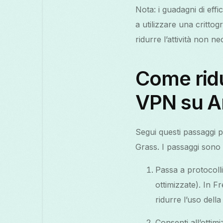
Nota: i guadagni di ef
a utilizzare una crittog
ridurre l’attività non n
Come ridu
VPN su A
Segui questi passaggi p
Grass. I passaggi sono 
Passa a protocolli
ottimizzate). In 
ridurre l’uso dell
Consenti all’ottimi