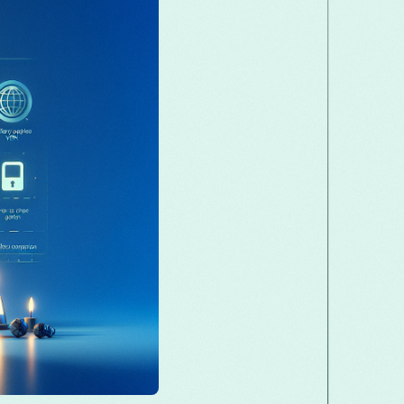
فارسی
Polski
Português
ਪੰਜਾਬੀ
Svenska
தமிழ்
తెలుగు