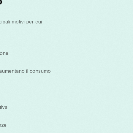
?
ipali motivi per cui
ione
he aumentano il consumo
tiva
Doze