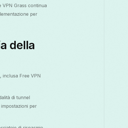
ree VPN Grass continua
implementazione per
a della
N, inclusa Free VPN
alità di tunnel
 impostazioni per
orciatoie di risparmio