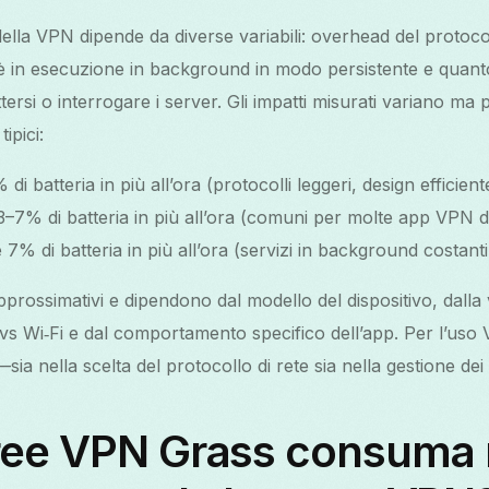
ella VPN dipende da diverse variabili: overhead del protocoll
 è in esecuzione in background in modo persistente e quanto
ttersi o interrogare i server. Gli impatti misurati variano m
tipici:
i batteria in più all’ora (protocolli leggeri, design efficient
–7% di batteria in più all’ora (comuni per molte app VPN 
 7% di batteria in più all’ora (servizi in background costanti
approssimativi e dipendono dal modello del dispositivo, dalla
 vs Wi‑Fi e dal comportamento specifico dell’app. Per l’uso
ia nella scelta del protocollo di rete sia nella gestione dei
ree VPN Grass consuma