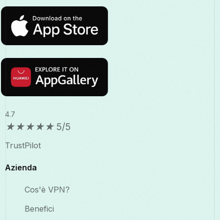
4.7
★
★
★
★
★
5/5
TrustPilot
Azienda
Cos'è VPN?
Benefici