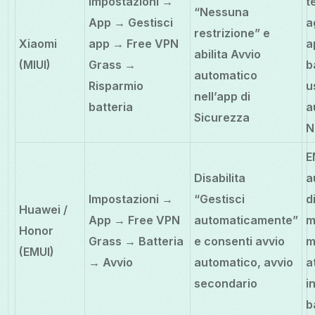
Impostazioni →
t
“Nessuna
App → Gestisci
a
restrizione” e
Xiaomi
app → Free VPN
a
abilita Avvio
(MIUI)
Grass →
b
automatico
Risparmio
u
nell’app di
batteria
a
Sicurezza
N
E
Disabilita
a
Impostazioni →
“Gestisci
d
Huawei /
App → Free VPN
automaticamente”
m
Honor
Grass → Batteria
e consenti avvio
m
(EMUI)
→ Avvio
automatico, avvio
a
secondario
i
b