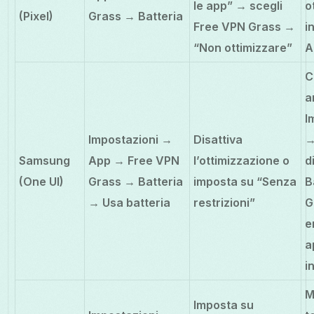
le app” → scegli
o
(Pixel)
Grass → Batteria
Free VPN Grass →
i
“Non ottimizzare”
A
C
a
I
Impostazioni →
Disattiva
→
Samsung
App → Free VPN
l’ottimizzazione o
d
(One UI)
Grass → Batteria
imposta su “Senza
B
→ Usa batteria
restrizioni”
G
e
a
i
M
Imposta su