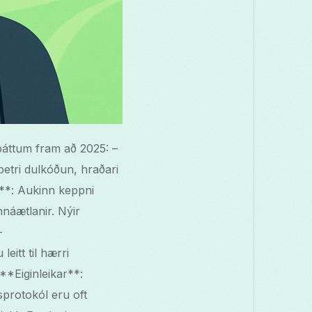
lþáttum fram að 2025: –
etri dulkóðun, hraðari
**: Aukinn keppni
náætlanir. Nýir
–
itt til hærri
**Eiginleikar**:
sprotokól eru oft