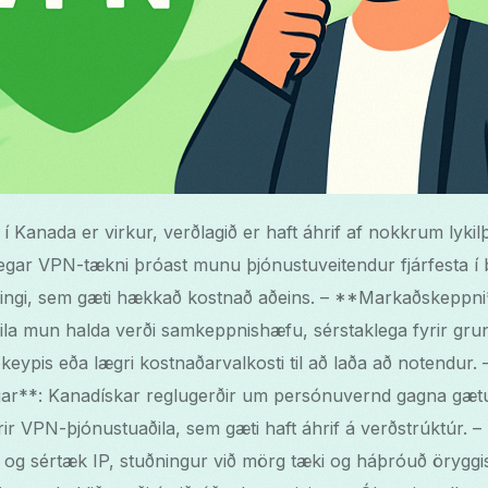
 Kanada er virkur, verðlagið er haft áhrif af nokkrum lyki
gar VPN-tækni þróast munu þjónustuveitendur fjárfesta í b
ingi, sem gæti hækkað kostnað aðeins. – **Markaðskeppni
a mun halda verði samkeppnishæfu, sérstaklega fyrir grun
keypis eða lægri kostnaðarvalkosti til að laða að notendur. 
r**: Kanadískar reglugerðir um persónuvernd gagna gætu le
r VPN-þjónustuaðila, sem gæti haft áhrif á verðstrúktúr. – 
ns og sértæk IP, stuðningur við mörg tæki og háþróuð öryggi