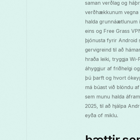
saman verðlag og háþr
verðhækkunum vegna auk
halda grunnáætlunum í 
eins og Free Grass VP
þjónusta fyrir Android
gervigreind til að háma
hraða leiki, tryggja Wi
áhyggjur af friðhelgi o
þú þarft og hvort ókey
má búast við blöndu a
sem munu halda áfram a
2025, til að hjálpa An
eyða of miklu.
þættir se