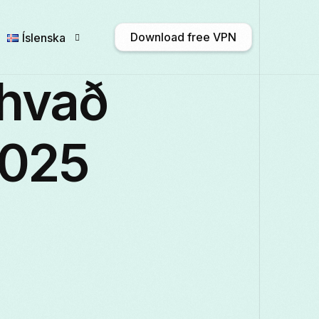
Download free VPN
Íslenska
 hvað
English
Afrikaans
Shqip
አማ
2025
Български
ဗမာစာ
Català
中
Français
Galego
ქართული
Deu
Italiano
日本語
ಕನ್ನಡ
Қазақ т