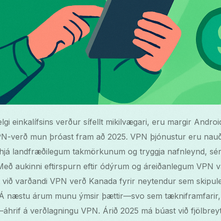
lgi einkalífsins verður sífellt mikilvægari, eru margir Andr
PN-verð mun þróast fram að 2025. VPN þjónustur eru nauðsy
hjá landfræðilegum takmörkunum og tryggja nafnleynd, sérs
Með aukinni eftirspurn eftir ódýrum og áreiðanlegum VPN v
 við varðandi VPN verð Kanada fyrir neytendur sem skipulegg
 Á næstu árum munu ýmsir þættir—svo sem tækniframfarir
áhrif á verðlagningu VPN. Árið 2025 má búast við fjölbreytt