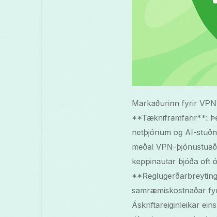
Markaðurinn fyrir VPN í
**Tækniframfarir**: Þe
netþjónum og AI-stuðn
meðal VPN-þjónustuaðil
keppinautar bjóða oft ó
**Reglugerðarbreytinga
samræmiskostnaðar fyri
Áskriftareiginleikar ei