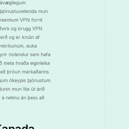
mávægilegum
 þjónustuveitenda mun
freemium VPN forrit
aðvirk og örugg VPN
erð og er knúin af
 takmörkunum, auka
 fyrir notendur sem hafa
að meta hvaða eiginleika
 Með þróun markaðarins
ugum ókeypis þjónustum
nin mun líta út árið
 á netinu án þess að
 Kanada