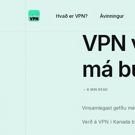
Hvað er VPN?
Ávinningur
VPN 
má bú
6 MIN READ
Vinsamlegast gefðu mér
Verð á VPN í Kanada bý