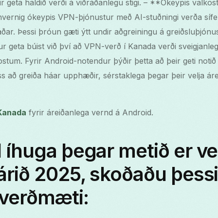
 geta haldið verði á viðráðanlegu stigi. – **Ókeypis valkosti
ernig ókeypis VPN-þjónustur með AI-stuðningi verða sífell
ðar. Þessi þróun gæti ýtt undir aðgreiningu á greiðsluþjónu
 geta búist við því að VPN-verð í Kanada verði sveigjanlegr
tum. Fyrir Android-notendur þýðir þetta að þeir geti notið
ss að greiða háar upphæðir, sérstaklega þegar þeir velja áre
 Kanada
fyrir áreiðanlega vernd á Android.
 íhuga þegar metið er v
árið 2025, skoðaðu þessi 
verðmæti: