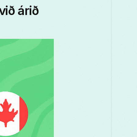
Македонски
Melayu
മലയാളം
ið árið
Română
Русский
Српски
සි
తెలుగు
ไทย