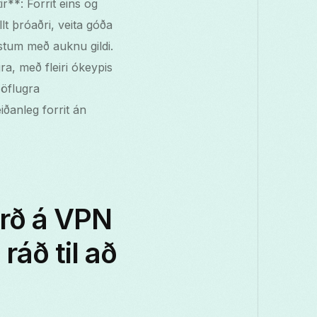
r**: Forrit eins og
t þróaðri, veita góða
stum með auknu gildi.
a, með fleiri ókeypis
 öflugra
iðanleg forrit án
erð á VPN
ráð til að