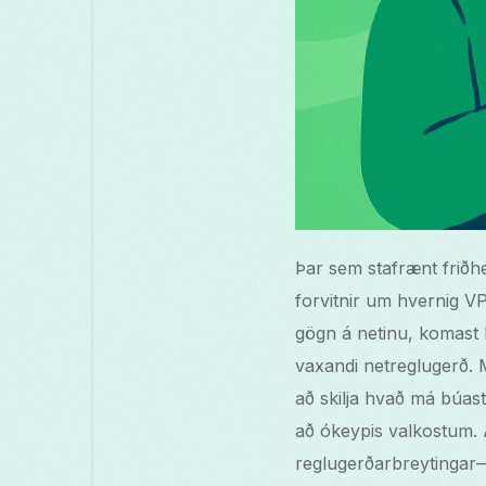
Þar sem stafrænt friðhe
forvitnir um hvernig V
gögn á netinu, komast 
vaxandi netreglugerð. 
að skilja hvað má búast
að ókeypis valkostum.
reglugerðarbreytingar—