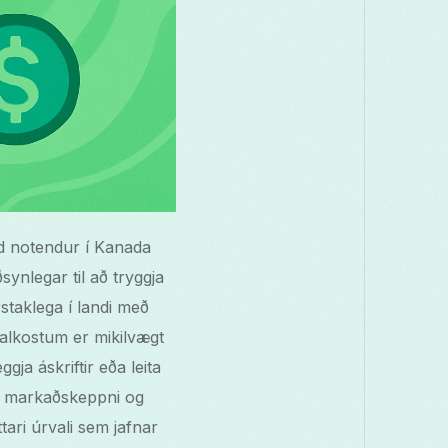
oid notendur í Kanada
nlegar til að tryggja
taklega í landi með
alkostum er mikilvægt
ja áskriftir eða leita
, markaðskeppni og
ari úrvali sem jafnar