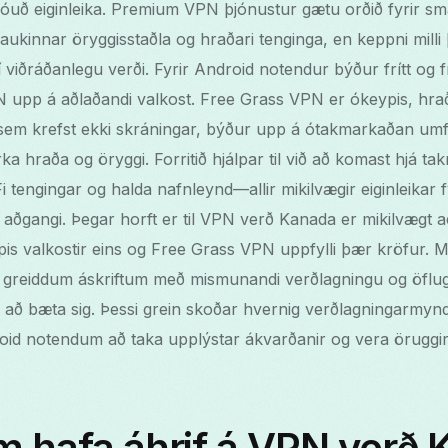
óuð eiginleika. Premium VPN þjónustur gætu orðið fyrir s
innar öryggisstaðla og hraðari tenginga, en keppni milli
viðráðanlegu verði. Fyrir Android notendur býður frítt og 
N upp á aðlaðandi valkost. Free Grass VPN er ókeypis, hr
 sem krefst ekki skráningar, býður upp á ótakmarkaðan umf
rka hraða og öryggi. Forritið hjálpar til við að komast hjá
-Fi tengingar og halda nafnleynd—allir mikilvægir eiginleikar
g aðgangi. Þegar horft er til VPN verð Kanada er mikilvægt 
pis valkostir eins og Free Grass VPN uppfylli þær kröfur.
f greiddum áskriftum með mismunandi verðlagningu og öfl
ð bæta sig. Þessi grein skoðar hvernig verðlagningarmyndu
droid notendum að taka upplýstar ákvarðanir og vera öruggir
m hafa áhrif á VPN verð