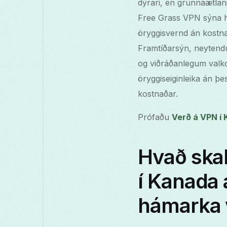
dýrari, en grunnáætlanir
Free Grass VPN sýna hv
öryggisvernd án kostna
Framtíðarsýn, neytendur
og viðráðanlegum valkos
öryggiseiginleika án þe
kostnaðar.
Prófaðu
Verð á VPN í
Hvað skal
í Kanada 
hámarka 