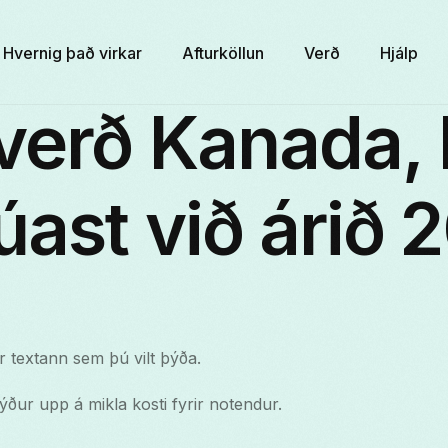
Hvernig það virkar
Afturköllun
Verð
Hjálp
verð Kanada,
ast við árið 
 textann sem þú vilt þýða.
ður upp á mikla kosti fyrir notendur.