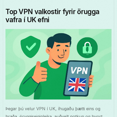
Top VPN valkostir fyrir örugga
vafra í UK efni
Þegar þú velur VPN í UK, íhugaðu þætti eins og
hraða, öryggiseiginleika, auðvelt notkun og hvort