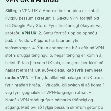
Stilling á VPN UK á Android tækinu þínu er einfalt.
Fylgdu þessum skrefum: 1. Sæktu VPN forritið þitt
frá Google Play Store. Fyrir áreiðanlegt ókeypis val,
prófaðu
VPN UK
. 2. Settu forritið upp og opnaðu
það. 3. Veldu UK þjóns frá listanum yfir
staðsetningar. 4. Ýttu á connect og bíðu eftir að VPN
stofni örugga tengingu. 5. Þegar tenging er komin á,
birtist IP-tala þín sem UK-tala, sem gerir þér kleift að
nálgast efni frá UK auðveldlega.
Ráð fyrir sem best
notkun VPN:
– Tengdu alltaf við nálægann UK þjóns
fyrir hraðari hraða. – Virkjaðu kill switch til að koma í
veg fyrir gögnaleki ef VPN-tengingin rofnar. –
Notaðu VPN stöðugt fyrir hámarks friðhelgi og
aðgang. Með því að fylgja þessum skrefum getur þú