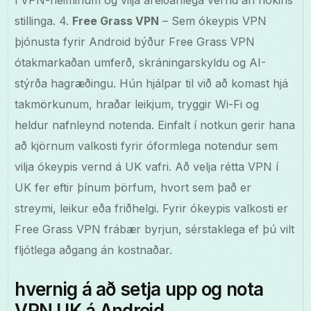
í VPN-heiminum og vilja áreiðanlega vernd án flókins
stillinga. 4.
Free Grass VPN
– Sem ókeypis VPN
þjónusta fyrir Android býður Free Grass VPN
ótakmarkaðan umferð, skráningarskyldu og AI-
stýrða hagræðingu. Hún hjálpar til við að komast hjá
takmörkunum, hraðar leikjum, tryggir Wi-Fi og
heldur nafnleynd notenda. Einfalt í notkun gerir hana
að kjörnum valkosti fyrir óformlega notendur sem
vilja ókeypis vernd á UK vafri. Að velja rétta VPN í
UK fer eftir þínum þörfum, hvort sem það er
streymi, leikur eða friðhelgi. Fyrir ókeypis valkosti er
Free Grass VPN frábær byrjun, sérstaklega ef þú vilt
fljótlega aðgang án kostnaðar.
hvernig á að setja upp og nota
VPN UK á Android