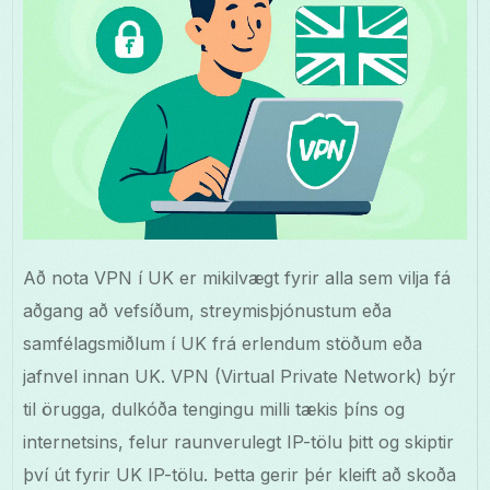
Að nota VPN í UK er mikilvægt fyrir alla sem vilja fá
aðgang að vefsíðum, streymisþjónustum eða
samfélagsmiðlum í UK frá erlendum stöðum eða
jafnvel innan UK. VPN (Virtual Private Network) býr
til örugga, dulkóða tengingu milli tækis þíns og
internetsins, felur raunverulegt IP-tölu þitt og skiptir
því út fyrir UK IP-tölu. Þetta gerir þér kleift að skoða