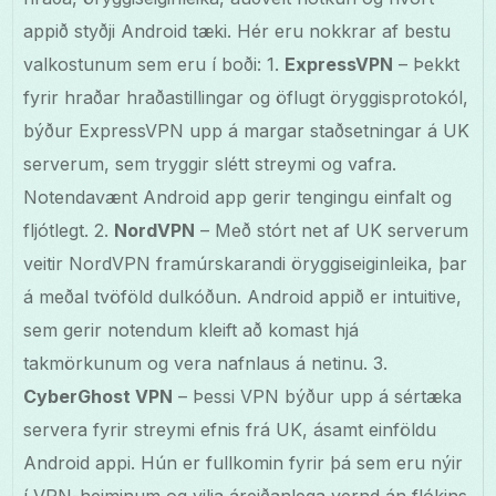
appið styðji Android tæki. Hér eru nokkrar af bestu
valkostunum sem eru í boði: 1.
ExpressVPN
– Þekkt
fyrir hraðar hraðastillingar og öflugt öryggisprotokól,
býður ExpressVPN upp á margar staðsetningar á UK
serverum, sem tryggir slétt streymi og vafra.
Notendavænt Android app gerir tengingu einfalt og
fljótlegt. 2.
NordVPN
– Með stórt net af UK serverum
veitir NordVPN framúrskarandi öryggiseiginleika, þar
á meðal tvöföld dulkóðun. Android appið er intuitive,
sem gerir notendum kleift að komast hjá
takmörkunum og vera nafnlaus á netinu. 3.
CyberGhost VPN
– Þessi VPN býður upp á sértæka
servera fyrir streymi efnis frá UK, ásamt einföldu
Android appi. Hún er fullkomin fyrir þá sem eru nýir