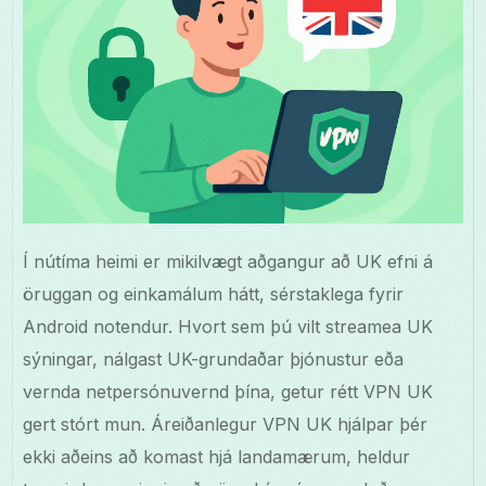
Í nútíma heimi er mikilvægt aðgangur að UK efni á
öruggan og einkamálum hátt, sérstaklega fyrir
Android notendur. Hvort sem þú vilt streamea UK
sýningar, nálgast UK-grundaðar þjónustur eða
vernda netpersónuvernd þína, getur rétt VPN UK
gert stórt mun. Áreiðanlegur VPN UK hjálpar þér
ekki aðeins að komast hjá landamærum, heldur