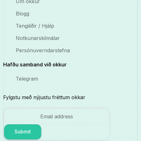
Um okkur
Blogg
Tengiliðir / Hjálp
Notkunarskilmálar
Persónuverndarstefna
Hafðu samband við okkur
Telegram
Fylgstu með nýjustu fréttum okkar
Submit