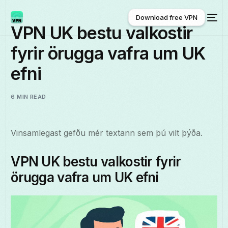
Download free VPN
VPN UK bestu valkostir
fyrir örugga vafra um UK
Download free VPN
efni
6 MIN READ
Vinsamlegast gefðu mér textann sem þú vilt þýða.
VPN UK bestu valkostir fyrir
örugga vafra um UK efni
Íslenska