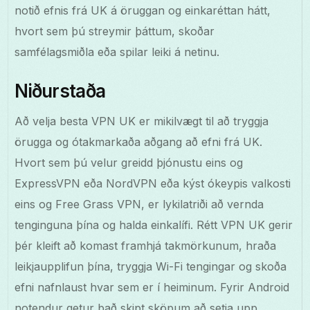
notið efnis frá UK á öruggan og einkaréttan hátt,
hvort sem þú streymir þáttum, skoðar
samfélagsmiðla eða spilar leiki á netinu.
Niðurstaða
Að velja besta VPN UK er mikilvægt til að tryggja
örugga og ótakmarkaða aðgang að efni frá UK.
Hvort sem þú velur greidd þjónustu eins og
ExpressVPN eða NordVPN eða kýst ókeypis valkosti
eins og Free Grass VPN, er lykilatriði að vernda
tenginguna þína og halda einkalífi. Rétt VPN UK gerir
þér kleift að komast framhjá takmörkunum, hraða
leikjaupplifun þína, tryggja Wi-Fi tengingar og skoða
efni nafnlaust hvar sem er í heiminum. Fyrir Android
notendur getur það skipt sköpum að setja upp