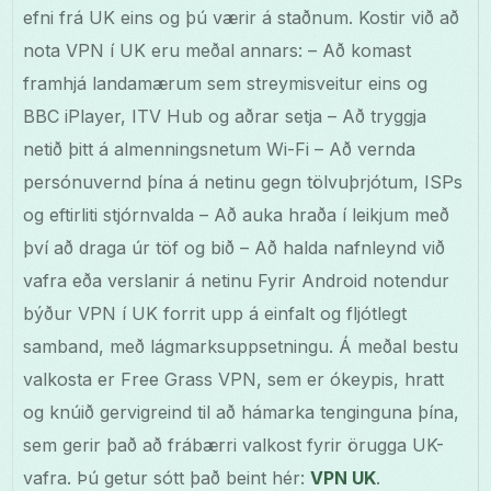
efni frá UK eins og þú værir á staðnum. Kostir við að
nota VPN í UK eru meðal annars: – Að komast
framhjá landamærum sem streymisveitur eins og
BBC iPlayer, ITV Hub og aðrar setja – Að tryggja
netið þitt á almenningsnetum Wi-Fi – Að vernda
persónuvernd þína á netinu gegn tölvuþrjótum, ISPs
og eftirliti stjórnvalda – Að auka hraða í leikjum með
því að draga úr töf og bið – Að halda nafnleynd við
vafra eða verslanir á netinu Fyrir Android notendur
býður VPN í UK forrit upp á einfalt og fljótlegt
samband, með lágmarksuppsetningu. Á meðal bestu
valkosta er Free Grass VPN, sem er ókeypis, hratt
og knúið gervigreind til að hámarka tenginguna þína,
sem gerir það að frábærri valkost fyrir örugga UK-
vafra. Þú getur sótt það beint hér:
VPN UK
.