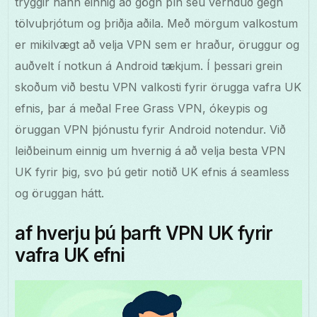
tryggir hann einnig að gögn þín séu vernduð gegn
tölvuþrjótum og þriðja aðila. Með mörgum valkostum
er mikilvægt að velja VPN sem er hraður, öruggur og
auðvelt í notkun á Android tækjum. Í þessari grein
skoðum við bestu VPN valkosti fyrir örugga vafra UK
efnis, þar á meðal Free Grass VPN, ókeypis og
öruggan VPN þjónustu fyrir Android notendur. Við
leiðbeinum einnig um hvernig á að velja besta VPN
UK fyrir þig, svo þú getir notið UK efnis á seamless
og öruggan hátt.
af hverju þú þarft VPN UK fyrir
vafra UK efni