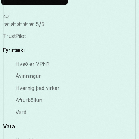
4.7
★
★
★
★
★
5/5
TrustPilot
Fyrirtæki
Hvað er VPN?
Ávinningur
Hvernig það virkar
Afturköllun
Verð
Vara