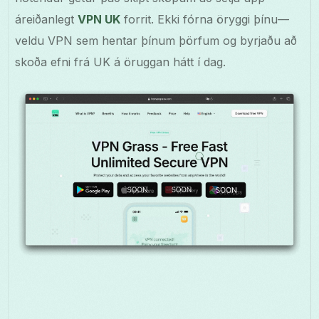
áreiðanlegt
VPN UK
forrit. Ekki fórna öryggi þínu—
veldu VPN sem hentar þínum þörfum og byrjaðu að
skoða efni frá UK á öruggan hátt í dag.