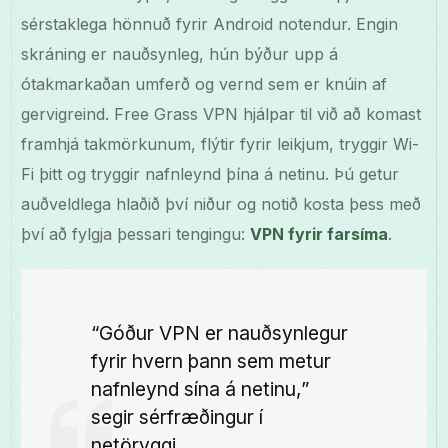
sérstaklega hönnuð fyrir Android notendur. Engin
skráning er nauðsynleg, hún býður upp á
ótakmarkaðan umferð og vernd sem er knúin af
gervigreind. Free Grass VPN hjálpar til við að komast
framhjá takmörkunum, flýtir fyrir leikjum, tryggir Wi-
Fi þitt og tryggir nafnleynd þína á netinu. Þú getur
auðveldlega hlaðið því niður og notið kosta þess með
því að fylgja þessari tengingu:
VPN fyrir farsíma
.
“Góður VPN er nauðsynlegur
fyrir hvern þann sem metur
nafnleynd sína á netinu,”
segir sérfræðingur í
netöryggi.