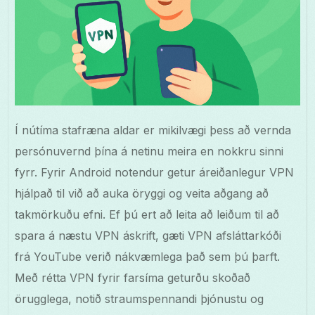
Í nútíma stafræna aldar er mikilvægi þess að vernda
persónuvernd þína á netinu meira en nokkru sinni
fyrr. Fyrir Android notendur getur áreiðanlegur VPN
hjálpað til við að auka öryggi og veita aðgang að
takmörkuðu efni. Ef þú ert að leita að leiðum til að
spara á næstu VPN áskrift, gæti VPN afsláttarkóði
frá YouTube verið nákvæmlega það sem þú þarft.
Með rétta VPN fyrir farsíma geturðu skoðað
örugglega, notið straumspennandi þjónustu og