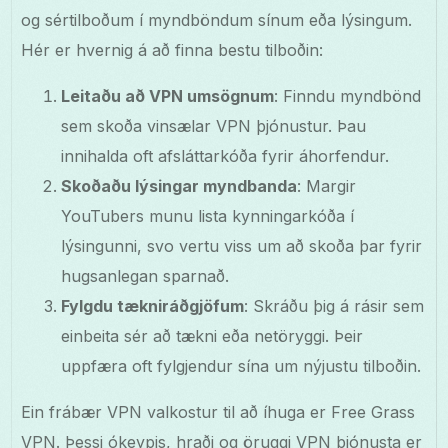
og sértilboðum í myndböndum sínum eða lýsingum.
Hér er hvernig á að finna bestu tilboðin:
Leitaðu að VPN umsögnum
: Finndu myndbönd
sem skoða vinsælar VPN þjónustur. Þau
innihalda oft afsláttarkóða fyrir áhorfendur.
Skoðaðu lýsingar myndbanda
: Margir
YouTubers munu lista kynningarkóða í
lýsingunni, svo vertu viss um að skoða þar fyrir
hugsanlegan sparnað.
Fylgdu tækniráðgjöfum
: Skráðu þig á rásir sem
einbeita sér að tækni eða netöryggi. Þeir
uppfæra oft fylgjendur sína um nýjustu tilboðin.
Ein frábær VPN valkostur til að íhuga er Free Grass
VPN. Þessi ókeypis, hraði og öruggi VPN þjónusta er