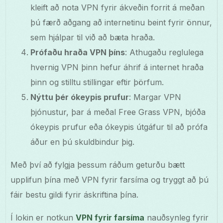
kleift að nota VPN fyrir ákveðin forrit á meðan
þú færð aðgang að internetinu beint fyrir önnur,
sem hjálpar til við að bæta hraða.
Prófaðu hraða VPN þíns
: Athugaðu reglulega
hvernig VPN þinn hefur áhrif á internet hraða
þinn og stilltu stillingar eftir þörfum.
Nýttu þér ókeypis prufur
: Margar VPN
þjónustur, þar á meðal Free Grass VPN, bjóða
ókeypis prufur eða ókeypis útgáfur til að prófa
áður en þú skuldbindur þig.
Með því að fylgja þessum ráðum geturðu bætt
upplifun þína með VPN fyrir farsíma og tryggt að þú
fáir bestu gildi fyrir áskriftina þína.
Í lokin er notkun
VPN fyrir farsíma
nauðsynleg fyrir