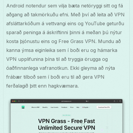
Android notendur sem vilja bæta netöryggi sitt og fá
aðgang að takmörkuðu efni. Með því að leita að VPN
afsláttarkóðum á vettvangi eins og YouTube geturðu
sparað peninga á áskriftinni þinni á meðan þú nýtur
kosta þjónustu eins og Free Grass VPN. Mundu að
kanna ýmsa eiginleika sem í boði eru og hámarka
VPN upplifunina þína til að tryggja örugga og
óaðfinnanlega vafranotkun. Ekki gleyma að nýta
frábær tilboð sem í boði eru til að gera VPN
ferðalagið þitt enn hagkvæmara.