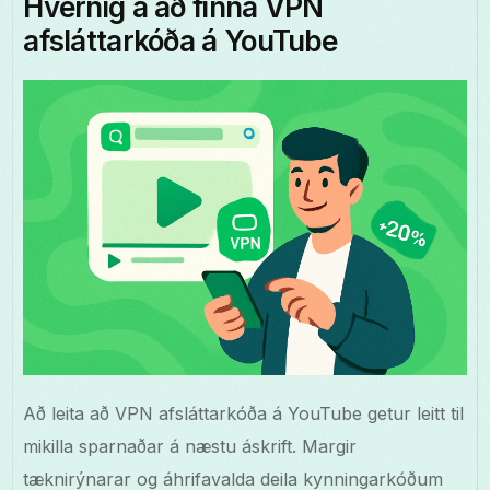
Hvernig á að finna VPN
afsláttarkóða á YouTube
Að leita að VPN afsláttarkóða á YouTube getur leitt til
mikilla sparnaðar á næstu áskrift. Margir
tæknirýnarar og áhrifavalda deila kynningarkóðum