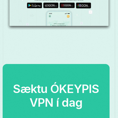
Sæktu ÓKEYPIS
VPN í dag