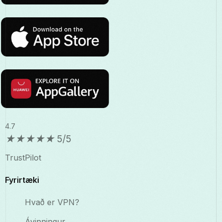
4.7
★
★
★
★
★
5/5
TrustPilot
Fyrirtæki
Hvað er VPN?
Ávinningur