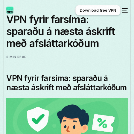
Download free VPN
VPN fyrir farsíma:
sparaðu á næsta áskrift
Download free VPN
með afsláttarkóðum
5 MIN READ
VPN fyrir farsíma: sparaðu á
næsta áskrift með afsláttarkóðum
Íslenska