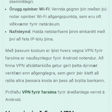
skemmtilegri.
Örugg opinber Wi-Fi
: Vernda gögnin þín meðan þú
notar opinber Wi-Fi aðgangspunkta, sem eru oft
viðkvæmir fyrir netárásum.
Nafnleynd
: Halda netstarfsemi þinni einkarétt með
því að fela IP-tölu þína.
Með þessum kostum er ljóst hvers vegna VPN fyrir
farsíma er nauðsynlegur fyrir Android notendur. Að
finna VPN afsláttarkóða getur gert þetta dýrmæt
verkfæri enn aðgengilegra, sem gerir þér kleift að
njóta allra þessara kosta án þess að brjóta bankann.
Prófaðu
VPN fyrir farsíma
fyrir áreiðanlega vernd á
Android.