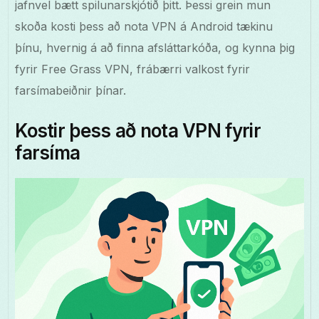
jafnvel bætt spilunarskjótið þitt. Þessi grein mun
skoða kosti þess að nota VPN á Android tækinu
þínu, hvernig á að finna afsláttarkóða, og kynna þig
fyrir Free Grass VPN, frábærri valkost fyrir
farsímabeiðnir þínar.
Kostir þess að nota VPN fyrir
farsíma