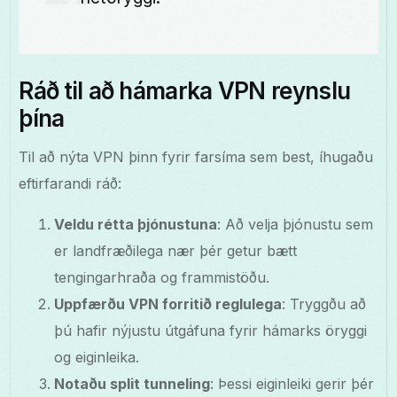
Ráð til að hámarka VPN reynslu
þína
Til að nýta VPN þinn fyrir farsíma sem best, íhugaðu
eftirfarandi ráð:
Veldu rétta þjónustuna
: Að velja þjónustu sem
er landfræðilega nær þér getur bætt
tengingarhraða og frammistöðu.
Uppfærðu VPN forritið reglulega
: Tryggðu að
þú hafir nýjustu útgáfuna fyrir hámarks öryggi
og eiginleika.
Notaðu split tunneling
: Þessi eiginleiki gerir þér