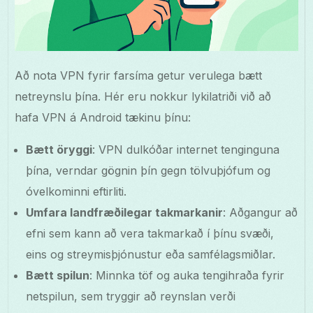
Að nota VPN fyrir farsíma getur verulega bætt
netreynslu þína. Hér eru nokkur lykilatriði við að
hafa VPN á Android tækinu þínu:
Bætt öryggi
: VPN dulkóðar internet tenginguna
þína, verndar gögnin þín gegn tölvuþjófum og
óvelkominni eftirliti.
Umfara landfræðilegar takmarkanir
: Aðgangur að
efni sem kann að vera takmarkað í þínu svæði,
eins og streymisþjónustur eða samfélagsmiðlar.
Bætt spilun
: Minnka töf og auka tengihraða fyrir
netspilun, sem tryggir að reynslan verði