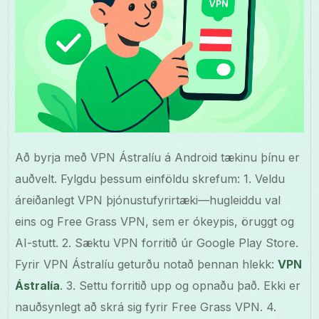
Að byrja með VPN Ástralíu á Android tækinu þínu er
auðvelt. Fylgdu þessum einföldu skrefum: 1. Veldu
áreiðanlegt VPN þjónustufyrirtæki—hugleiddu val
eins og Free Grass VPN, sem er ókeypis, öruggt og
AI-stutt. 2. Sæktu VPN forritið úr Google Play Store.
Fyrir VPN Ástralíu geturðu notað þennan hlekk:
VPN
Ástralía
. 3. Settu forritið upp og opnaðu það. Ekki er
nauðsynlegt að skrá sig fyrir Free Grass VPN. 4.