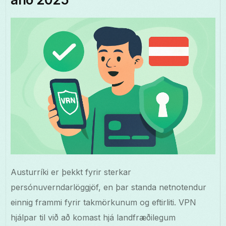
Austurríki er þekkt fyrir sterkar
persónuverndarlöggjöf, en þar standa netnotendur
einnig frammi fyrir takmörkunum og eftirliti. VPN
hjálpar til við að komast hjá landfræðilegum