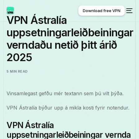
Download free VPN
VPN Ástralía
uppsetningarleiðbeiningar
Download free VPN
verndaðu netið þitt árið
2025
5 MIN READ
Vinsamlegast gefðu mér textann sem þú vilt þýða.
VPN Ástralía býður upp á mikla kosti fyrir notendur.
VPN Ástralía
uppsetningarleiðbeiningar vernda
Íslenska