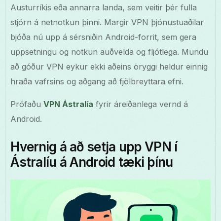
Austurríkis eða annarra landa, sem veitir þér fulla
stjórn á netnotkun þinni. Margir VPN þjónustuaðilar
bjóða nú upp á sérsniðin Android-forrit, sem gera
uppsetningu og notkun auðvelda og fljótlega. Mundu
að góður VPN eykur ekki aðeins öryggi heldur einnig
hraða vafrsins og aðgang að fjölbreyttara efni.
Prófaðu
VPN Ástralía
fyrir áreiðanlega vernd á
Android.
Hvernig á að setja upp VPN í
Ástralíu á Android tæki þínu