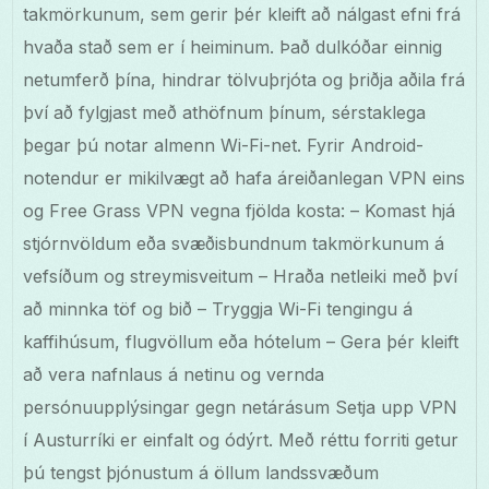
takmörkunum, sem gerir þér kleift að nálgast efni frá
hvaða stað sem er í heiminum. Það dulkóðar einnig
netumferð þína, hindrar tölvuþrjóta og þriðja aðila frá
því að fylgjast með athöfnum þínum, sérstaklega
þegar þú notar almenn Wi-Fi-net. Fyrir Android-
notendur er mikilvægt að hafa áreiðanlegan VPN eins
og Free Grass VPN vegna fjölda kosta: – Komast hjá
stjórnvöldum eða svæðisbundnum takmörkunum á
vefsíðum og streymisveitum – Hraða netleiki með því
að minnka töf og bið – Tryggja Wi-Fi tengingu á
kaffihúsum, flugvöllum eða hótelum – Gera þér kleift
að vera nafnlaus á netinu og vernda
persónuupplýsingar gegn netárásum Setja upp VPN
í Austurríki er einfalt og ódýrt. Með réttu forriti getur
þú tengst þjónustum á öllum landssvæðum