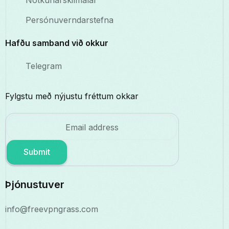
Notkunarskilmálar
Persónuverndarstefna
Hafðu samband við okkur
Telegram
Fylgstu með nýjustu fréttum okkar
Submit
Þjónustuver
info@freevpngrass.com