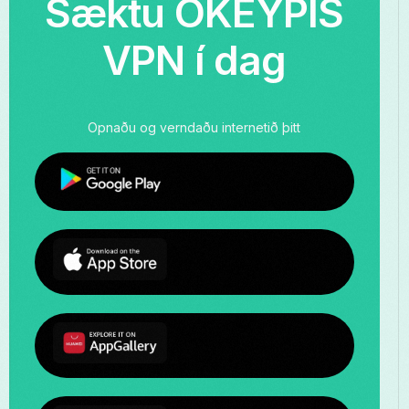
Sæktu ÓKEYPIS
VPN í dag
Opnaðu og verndaðu internetið þitt