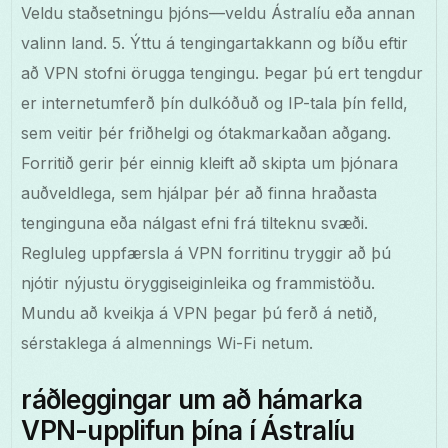
Veldu staðsetningu þjóns—veldu Ástralíu eða annan
valinn land. 5. Ýttu á tengingartakkann og bíðu eftir
að VPN stofni örugga tengingu. Þegar þú ert tengdur
er internetumferð þín dulkóðuð og IP-tala þín felld,
sem veitir þér friðhelgi og ótakmarkaðan aðgang.
Forritið gerir þér einnig kleift að skipta um þjónara
auðveldlega, sem hjálpar þér að finna hraðasta
tenginguna eða nálgast efni frá tilteknu svæði.
Regluleg uppfærsla á VPN forritinu tryggir að þú
njótir nýjustu öryggiseiginleika og frammistöðu.
Mundu að kveikja á VPN þegar þú ferð á netið,
sérstaklega á almennings Wi-Fi netum.
ráðleggingar um að hámarka
VPN-upplifun þína í Ástralíu