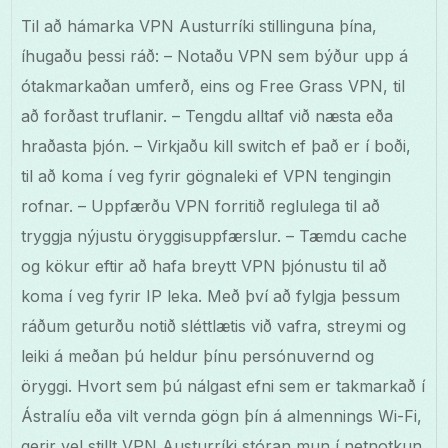
Til að hámarka VPN Austurríki stillinguna þína,
íhugaðu þessi ráð: – Notaðu VPN sem býður upp á
ótakmarkaðan umferð, eins og Free Grass VPN, til
að forðast truflanir. – Tengdu alltaf við næsta eða
hraðasta þjón. – Virkjaðu kill switch ef það er í boði,
til að koma í veg fyrir gögnaleki ef VPN tengingin
rofnar. – Uppfærðu VPN forritið reglulega til að
tryggja nýjustu öryggisuppfærslur. – Tæmdu cache
og kökur eftir að hafa breytt VPN þjónustu til að
koma í veg fyrir IP leka. Með því að fylgja þessum
ráðum geturðu notið sléttlætis við vafra, streymi og
leiki á meðan þú heldur þínu persónuvernd og
öryggi. Hvort sem þú nálgast efni sem er takmarkað í
Ástralíu eða vilt vernda gögn þín á almennings Wi-Fi,
gerir vel stillt VPN Austurríki stóran mun í netnotkun