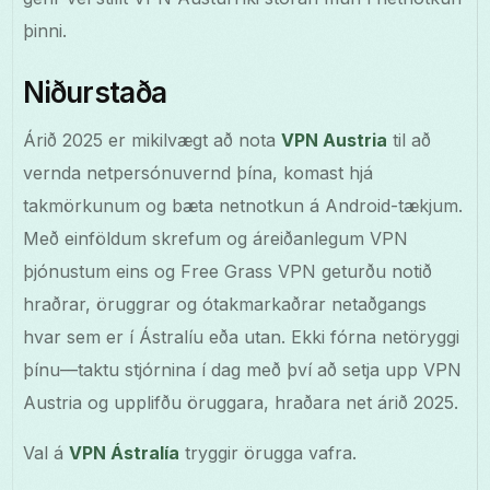
þinni.
Niðurstaða
Árið 2025 er mikilvægt að nota
VPN Austria
til að
vernda netpersónuvernd þína, komast hjá
takmörkunum og bæta netnotkun á Android-tækjum.
Með einföldum skrefum og áreiðanlegum VPN
þjónustum eins og Free Grass VPN geturðu notið
hraðrar, öruggrar og ótakmarkaðrar netaðgangs
hvar sem er í Ástralíu eða utan. Ekki fórna netöryggi
þínu—taktu stjórnina í dag með því að setja upp VPN
Austria og upplifðu öruggara, hraðara net árið 2025.
Val á
VPN Ástralía
tryggir örugga vafra.