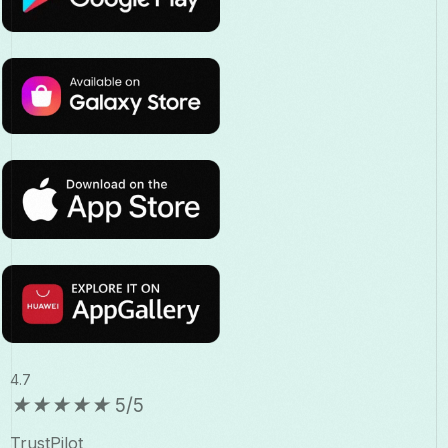
4.7
★
★
★
★
★
5/5
TrustPilot