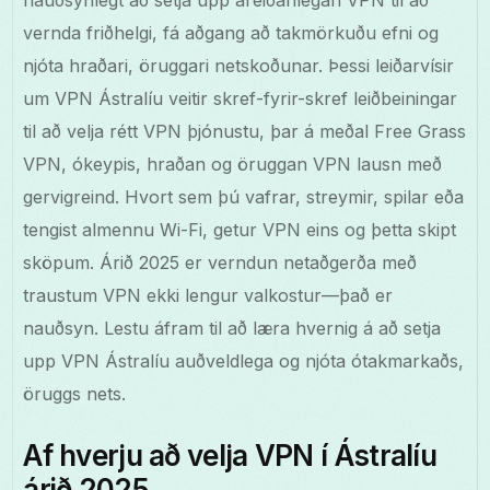
nauðsynlegt að setja upp áreiðanlegan VPN til að
vernda friðhelgi, fá aðgang að takmörkuðu efni og
njóta hraðari, öruggari netskoðunar. Þessi leiðarvísir
um VPN Ástralíu veitir skref-fyrir-skref leiðbeiningar
til að velja rétt VPN þjónustu, þar á meðal Free Grass
VPN, ókeypis, hraðan og öruggan VPN lausn með
gervigreind. Hvort sem þú vafrar, streymir, spilar eða
tengist almennu Wi-Fi, getur VPN eins og þetta skipt
sköpum. Árið 2025 er verndun netaðgerða með
traustum VPN ekki lengur valkostur—það er
nauðsyn. Lestu áfram til að læra hvernig á að setja
upp VPN Ástralíu auðveldlega og njóta ótakmarkaðs,
öruggs nets.
Af hverju að velja VPN í Ástralíu
árið 2025