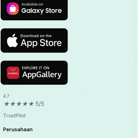
4.7
★
★
★
★
★
5/5
TrustPilot
Perusahaan