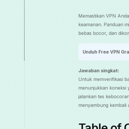
Memastikan VPN Anda b
keamanan. Panduan ini
bebas bocor, dan diko
Unduh Free VPN Gra
Jawaban singkat:
Untuk memverifikasi ba
menunjukkan koneksi ya
jalankan tes kebocoran 
menyambung kembali at
Table of 