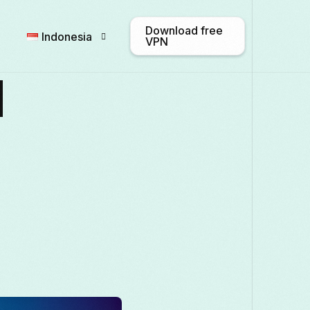
Download free
Indonesia
VPN
N
English
Afrikaans
Shqip
Български
ဗမာစာ
Català
Français
Galego
ქართული
Italiano
日本語
ಕನ್ನಡ
Қаз