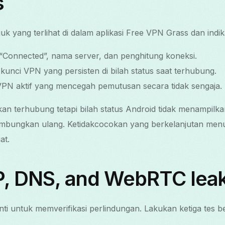
s
uk yang terlihat di dalam aplikasi Free VPN Grass dan indik
el “Connected”, nama server, dan penghitung koneksi.
 kunci VPN yang persisten di bilah status saat terhubung.
si VPN aktif yang mencegah pemutusan secara tidak sengaja.
kan terhubung tetapi bilah status Android tidak menampilk
sambungkan ulang. Ketidakcocokan yang berkelanjutan me
at.
IP, DNS, and WebRTC lea
nti untuk memverifikasi perlindungan. Lakukan ketiga tes be