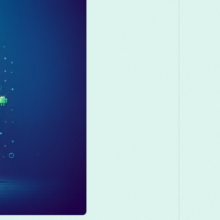
Македонски
Melayu
മലയാളം
Română
Русский
Српски
తెలుగు
ไทย