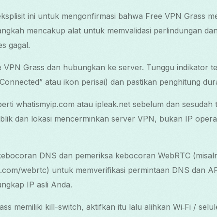
eksplisit ini untuk mengonfirmasi bahwa Free VPN Grass meli
langkah mencakup alat untuk memvalidasi perlindungan da
es gagal.
ee VPN Grass dan hubungkan ke server. Tunggu indikator t
onnected” atau ikon perisai) dan pastikan penghitung dur
perti whatismyip.com atau ipleak.net sebelum dan sesudah
blik dan lokasi mencerminkan server VPN, bukan IP operat
s kebocoran DNS dan pemeriksa kebocoran WebRTC (misaln
.com/webrtc) untuk memverifikasi permintaan DNS dan AP
ngkap IP asli Anda.
s memiliki kill-switch, aktifkan itu lalu alihkan Wi‑Fi / sel