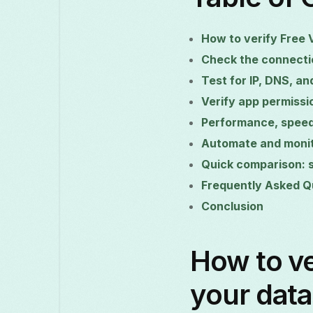
How to verify Free 
Check the connectio
Test for IP, DNS, a
Verify app permissi
Performance, speed 
Automate and monit
Quick comparison: s
Frequently Asked Q
Conclusion
How to ve
your data