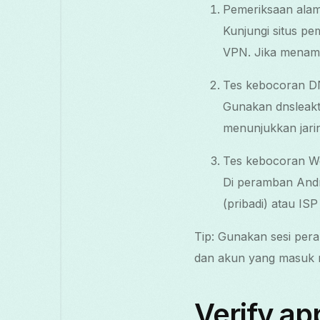
Pemeriksaan alam
Kunjungi situs pe
VPN. Jika menampi
Tes kebocoran D
Gunakan dnsleakte
menunjukkan jari
Tes kebocoran 
Di peramban Andro
(pribadi) atau IS
Tip: Gunakan sesi pera
dan akun yang masuk 
Verify ap