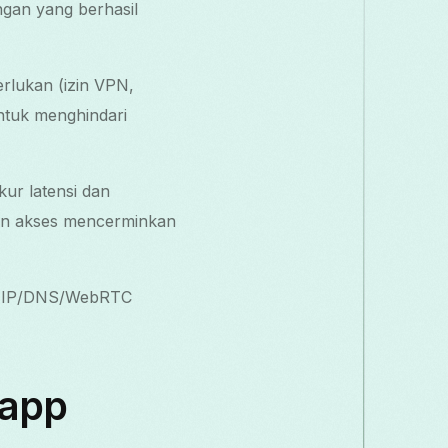
ungan yang berhasil
rlukan (izin VPN,
untuk menghindari
ur latensi dan
kan akses mencerminkan
aan IP/DNS/WebRTC
 app