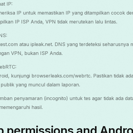
at IP:
meriksa IP untuk memastikan IP yang ditampilkan cocok de
lkan IP ISP Anda, VPN tidak merutekan lalu lintas.
NS:
st.com atau ipleak.net. DNS yang terdeteksi seharusnya m
ngan VPN, bukan ISP Anda.
WebRTC:
id, kunjungi browserleaks.com/webrtc. Pastikan tidak ada
P publik yang muncul dalam laporan.
mban penyamaran (incognito) untuk tes agar tidak ada data
memengaruhi hasil.
p permissions and Andro