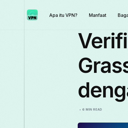
Apa itu VPN?
Manfaat
Baga
Verif
Grass
deng
6 MIN READ