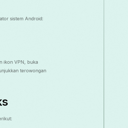
ator sistem Android:
an ikon VPN, buka
nunjukkan terowongan
ks
rikut: