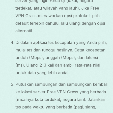
server yang ingin Anda uji (lokal, negara
terdekat, atau wilayah yang jauh). Jika Free
VPN Grass menawarkan opsi protokol, pilih
default terlebih dahulu, lalu ulangi dengan opsi
alternatif.
Di dalam aplikasi tes kecepatan yang Anda pilih,
mulai tes dan tunggu hasilnya. Catat kecepatan
unduh (Mbps), unggah (Mbps), dan latensi
(ms). Ulangi 2–3 kali dan ambil rata-rata nilai
untuk data yang lebih andal.
Putuskan sambungan dan sambungkan kembali
ke lokasi server Free VPN Grass yang berbeda
(misalnya kota terdekat, negara lain). Jalankan
tes pada waktu yang berbeda (pagi, siang,