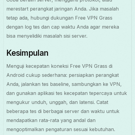
merestart perangkat jaringan Anda. Jika masalah
tetap ada, hubungi dukungan Free VPN Grass
dengan log tes dan cap waktu Anda agar mereka
bisa menyelidiki masalah sisi server.
Kesimpulan
Menguji kecepatan koneksi Free VPN Grass di
Android cukup sederhana: persiapkan perangkat
Anda, jalankan tes baseline, sambungkan ke VPN,
dan gunakan aplikasi tes kecepatan tepercaya untuk
mengukur unduh, unggah, dan latensi. Catat
beberapa tes di berbagai server dan waktu untuk
mendapatkan rata-rata yang andal dan
mengoptimalkan pengaturan sesuai kebutuhan.