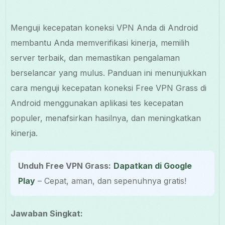
Menguji kecepatan koneksi VPN Anda di Android
membantu Anda memverifikasi kinerja, memilih
server terbaik, dan memastikan pengalaman
berselancar yang mulus. Panduan ini menunjukkan
cara menguji kecepatan koneksi Free VPN Grass di
Android menggunakan aplikasi tes kecepatan
populer, menafsirkan hasilnya, dan meningkatkan
kinerja.
Unduh Free VPN Grass:
Dapatkan di Google
Play
– Cepat, aman, dan sepenuhnya gratis!
Jawaban Singkat: