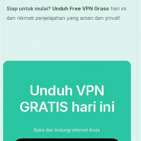
Siap untuk mulai?
Unduh Free VPN Grass
hari ini
dan nikmati penjelajahan yang aman dan privat!
Unduh VPN
GRATIS hari ini
Buka dan lindungi internet Anda