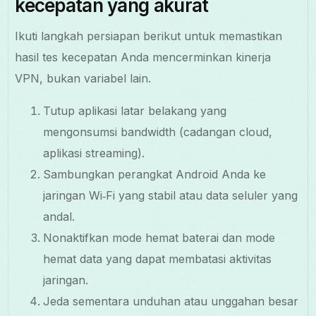
kecepatan yang akurat
Ikuti langkah persiapan berikut untuk memastikan
hasil tes kecepatan Anda mencerminkan kinerja
VPN, bukan variabel lain.
Tutup aplikasi latar belakang yang
mengonsumsi bandwidth (cadangan cloud,
aplikasi streaming).
Sambungkan perangkat Android Anda ke
jaringan Wi‑Fi yang stabil atau data seluler yang
andal.
Nonaktifkan mode hemat baterai dan mode
hemat data yang dapat membatasi aktivitas
jaringan.
Jeda sementara unduhan atau unggahan besar