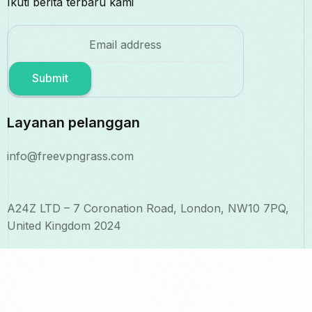
Ikuti berita terbaru kami
Submit
Layanan pelanggan
info@freevpngrass.com
A24Z LTD – 7 Coronation Road, London, NW10 7PQ,
United Kingdom 2024