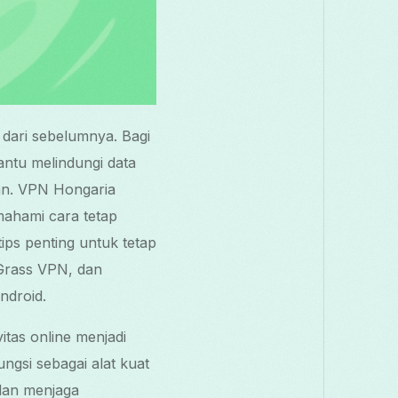
g dari sebelumnya. Bagi
ntu melindungi data
man. VPN Hongaria
mahami cara tetap
ps penting untuk tetap
Grass VPN, dan
ndroid.
itas online menjadi
gsi sebagai alat kuat
dan menjaga