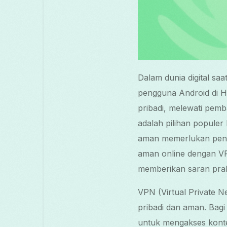
Dalam dunia digital saa
pengguna Android di 
pribadi, melewati pem
adalah pilihan populer
aman memerlukan penget
aman online dengan VP
memberikan saran prak
VPN (Virtual Private N
pribadi dan aman. Bagi
untuk mengakses konte