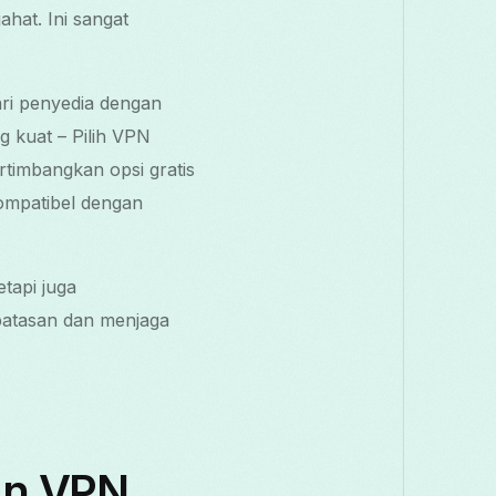
hat. Ini sangat
ari penyedia dengan
g kuat – Pilih VPN
rtimbangkan opsi gratis
kompatibel dengan
tapi juga
atasan dan menjaga
an VPN