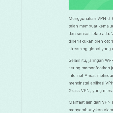
Menggunakan VPN di Ho
telah membuat kemajuan 
dan sensor tetap ada
diberlakukan oleh otor
streaming global yang 
Selain itu, jaringan Wi
sering memanfaatkan ja
internet Anda, melindu
menginstal aplikasi VP
Grass VPN, yang menaw
Manfaat lain dari VPN
menyembunyikan alamat