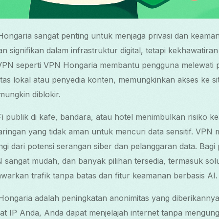
ngaria sangat penting untuk menjaga privasi dan keamana
signifikan dalam infrastruktur digital, tetapi kekhawatiran
. VPN seperti VPN Hongaria membantu pengguna melewati
itas lokal atau penyedia konten, memungkinkan akses ke s
mungkin diblokir.
-Fi publik di kafe, bandara, atau hotel menimbulkan risiko 
ringan yang tidak aman untuk mencuri data sensitif. VPN me
ngi dari potensi serangan siber dan pelanggaran data. Bag
N sangat mudah, dan banyak pilihan tersedia, termasuk solus
arkan trafik tanpa batas dan fitur keamanan berbasis AI.
 Hongaria adalah peningkatan anonimitas yang diberikanny
 IP Anda, Anda dapat menjelajah internet tanpa mengungk