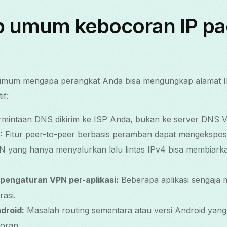
 umum kebocoran IP pa
n umum mengapa perangkat Anda bisa mengungkap alamat I
if:
mintaan DNS dikirim ke ISP Anda, bukan ke server DNS 
:
Fitur peer-to-peer berbasis peramban dapat mengekspos I
 yang hanya menyalurkan lalu lintas IPv4 bisa membiarkan
u pengaturan VPN per-aplikasi:
Beberapa aplikasi sengaja 
rasi.
droid:
Masalah routing sementara atau versi Android yang
oran.