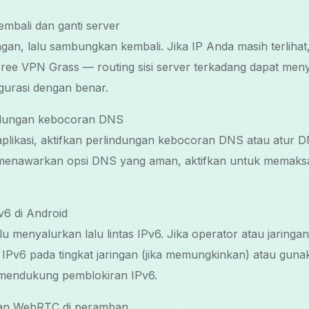
mbali dan ganti server
n, lalu sambungkan kembali. Jika IP Anda masih terlihat,
ree VPN Grass — routing sisi server terkadang dapat menye
igurasi dengan benar.
indungan kebocoran DNS
aplikasi, aktifkan perlindungan kebocoran DNS atau atur
menawarkan opsi DNS yang aman, aktifkan untuk memaksa
v6 di Android
alu menyalurkan lalu lintas IPv6. Jika operator atau jari
 IPv6 pada tingkat jaringan (jika memungkinkan) atau gun
mendukung pemblokiran IPv6.
ran WebRTC di peramban