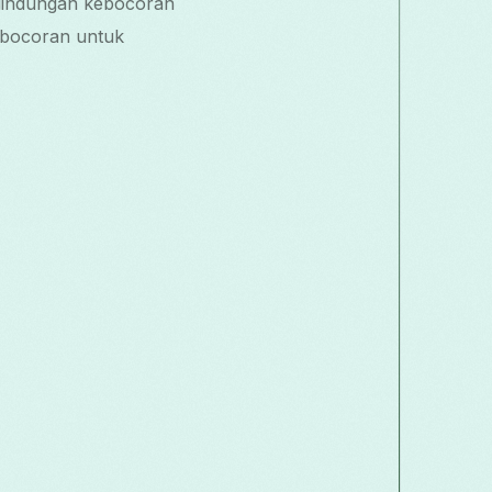
rlindungan kebocoran
kebocoran untuk