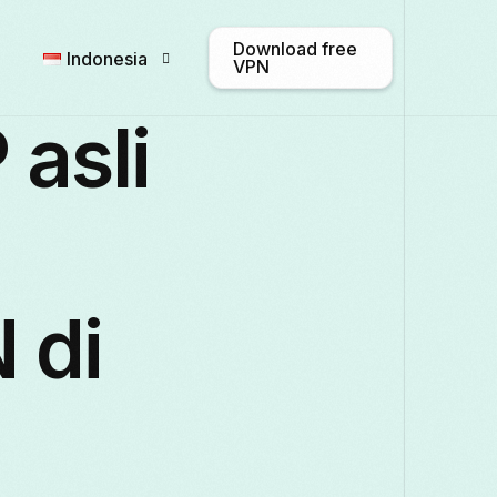
Download free
Indonesia
VPN
asli
English
Afrikaans
Shqip
Български
ဗမာစာ
Català
 di
Français
Galego
ქართული
Italiano
日本語
ಕನ್ನಡ
Қаз