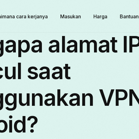
imana cara kerjanya
Masukan
Harga
Bantuan
pa alamat IP 
ul saat
gunakan VPN
oid?