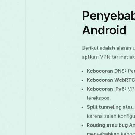
Penyebab
Android
Berikut adalah alasa
aplikasi VPN terlihat akt
Kebocoran DNS:
Per
Kebocoran WebRTC
Kebocoran IPv6:
VPN
terekspos.
Split tunneling ata
karena salah konfigu
Routing atau bug An
menyebabkan keboc