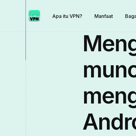
Apa itu VPN?
Manfaat
Baga
Menga
munc
meng
Andr