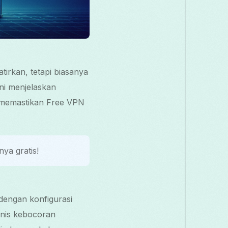
irkan, tetapi biasanya
ni menjelaskan
 memastikan Free VPN
ya gratis!
dengan konfigurasi
jenis kebocoran