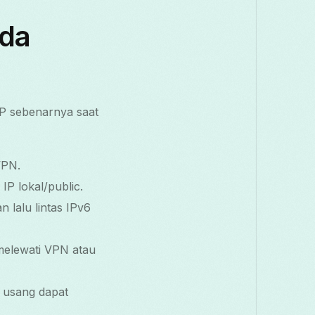
da
P sebenarnya saat
VPN.
P lokal/public.
 lalu lintas IPv6
melewati VPN atau
 usang dapat