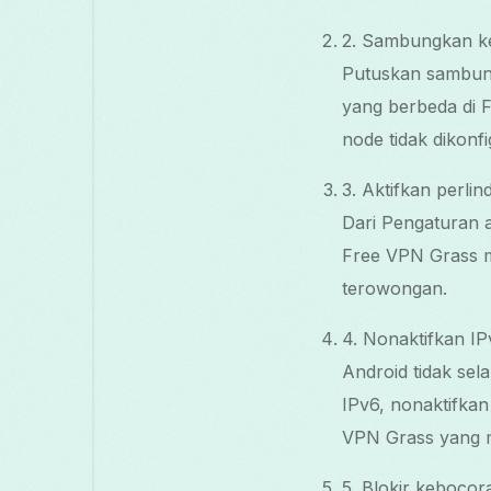
2. Sambungkan ke
Putuskan sambunga
yang berbeda di F
node tidak dikonf
3. Aktifkan perl
Dari Pengaturan 
Free VPN Grass 
terowongan.
4. Nonaktifkan IP
Android tidak sel
IPv6, nonaktifkan
VPN Grass yang 
5. Blokir keboco