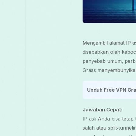
Mengambil alamat IP as
disebabkan oleh keboco
penyebab umum, perba
Grass menyembunyikan
Unduh Free VPN Gra
Jawaban Cepat:
IP asli Anda bisa teta
salah atau split‑tunne