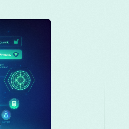
Македонски
Melayu
മലയാളം
Română
Русский
Српски
తెలుగు
ไทย