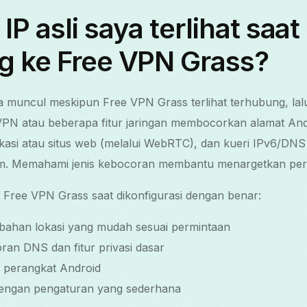
P asli saya terlihat saat
g ke Free VPN Grass?
da muncul meskipun Free VPN Grass terlihat terhubung, lal
PN atau beberapa fitur jaringan membocorkan alamat Anda
kasi atau situs web (melalui WebRTC), dan kueri IPv6/DNS 
. Memahami jenis kebocoran membantu menargetkan perb
ree VPN Grass saat dikonfigurasi dengan benar:
bahan lokasi yang mudah sesuai permintaan
an DNS dan fitur privasi dasar
k perangkat Android
dengan pengaturan yang sederhana