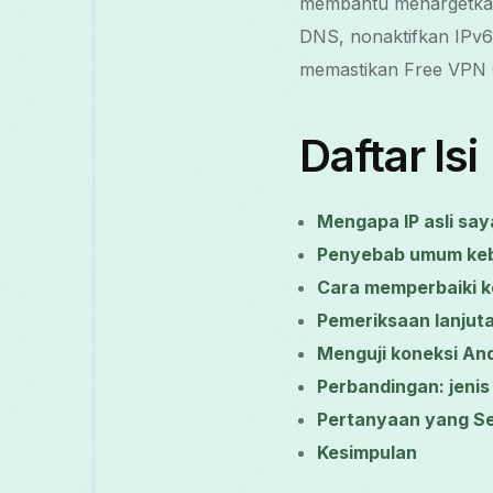
membantu menargetkan 
DNS, nonaktifkan IPv6,
memastikan Free VPN G
Daftar Isi
Mengapa IP asli say
Penyebab umum keb
Cara memperbaiki ke
Pemeriksaan lanjuta
Menguji koneksi An
Perbandingan: jeni
Pertanyaan yang Se
Kesimpulan