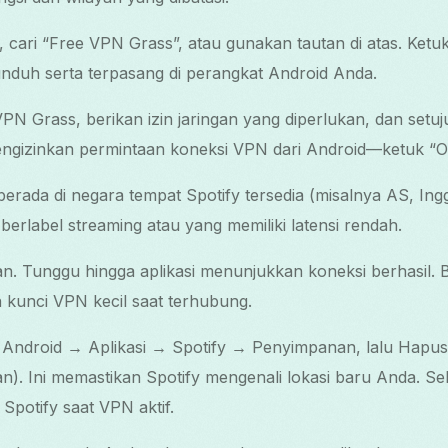
 cari “Free VPN Grass”, atau gunakan tautan di atas. Ket
iunduh serta terpasang di perangkat Android Anda.
N Grass, berikan izin jaringan yang diperlukan, dan setuju
ngizinkan permintaan koneksi VPN dari Android—ketuk “O
 berada di negara tempat Spotify tersedia (misalnya AS, Ing
erlabel streaming atau yang memiliki latensi rendah.
 Tunggu hingga aplikasi menunjukkan koneksi berhasil. Bi
 kunci VPN kecil saat terhubung.
Android → Aplikasi → Spotify → Penyimpanan, lalu Hapu
kan). Ini memastikan Spotify mengenali lokasi baru Anda. Seb
Spotify saat VPN aktif.