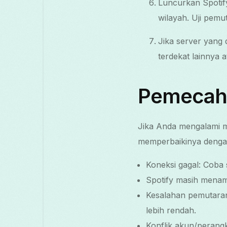
Luncurkan Spotif
wilayah. Uji pemu
Jika server yang 
terdekat lainnya 
Pemecah
Jika Anda mengalami ma
memperbaikinya denga
Koneksi gagal: Coba 
Spotify masih menamp
Kesalahan pemutaran a
lebih rendah.
Konflik akun/perangk