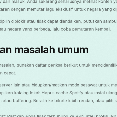
y dan masuk. Anda sekarang seharusnya melihat konten y
taran dengan memutar lagu eksklusif untuk negara yang dipi
dipilih diblokir atau tidak dapat diandalkan, putuskan sambu
atau negara yang berbeda, lalu coba pemutaran kembali.
an masalah umum
salah, gunakan daftar periksa berikut untuk mengidentifik
n cepat.
server lain atau hidupkan/matikan mode pesawat untuk mer
ilkan katalog lokal: Hapus cache Spotify atau instal ulan
tau buffering: Beralih ke bitrate lebih rendah, atau pilih 
at: Pastikan Anda tidak terhubung ke VPN atau proksi lain