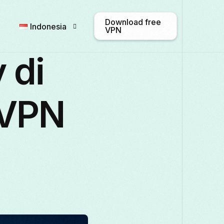
Download free
Indonesia
VPN
 di
English
Afrikaans
Shqip
 VPN
Български
ဗမာစာ
Català
Français
Galego
ქართული
Italiano
日本語
ಕನ್ನಡ
Қаз