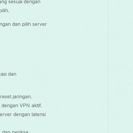
ang sesuai dengan
lih.
ngan dan pilih server
asi dan
eset jaringan.
g dengan VPN aktif.
server dengan latensi
, dan periksa