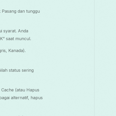
uk Pasang dan tunggu
i syarat. Anda
K” saat muncul.
gris, Kanada).
lah status sering
s Cache (atau Hapus
agai alternatif, hapus