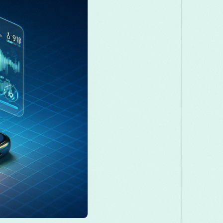
Македонски
Melayu
മലയാളം
Română
Русский
Српски
తెలుగు
ไทย