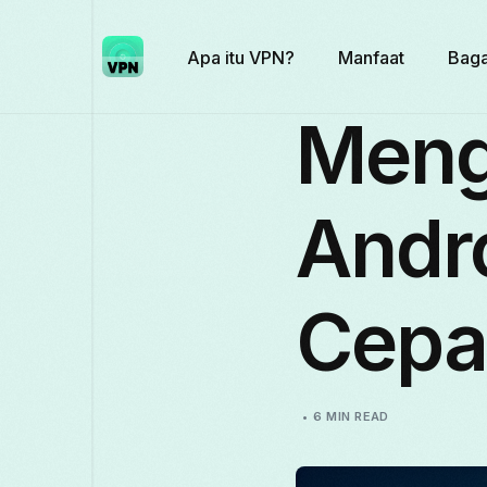
Apa itu VPN?
Manfaat
Baga
Meng
Andr
Cepa
6 MIN READ