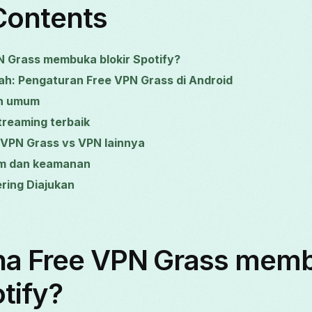
Contents
 Grass membuka blokir Spotify?
ah: Pengaturan Free VPN Grass di Android
h umum
streaming terbaik
 VPN Grass vs VPN lainnya
m dan keamanan
ring Diajukan
a Free VPN Grass mem
otify?