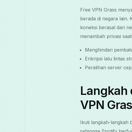
Free VPN Grass menyalu
berada di negara lain. 
koneksi berasal dari n
menambah privasi saat
Menghindari pembatas
Enkripsi lalu lintas s
Peralihan server cep
Langkah 
VPN Gras
Ikuti langkah-langkah
sehingga Spotify berfun