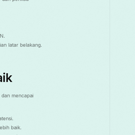
PN.
an latar belakang.
aik
 dan mencapai
tensi.
bih baik.