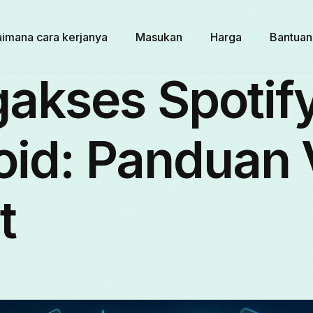
imana cara kerjanya
Masukan
Harga
Bantuan
akses Spotify
oid: Panduan
t