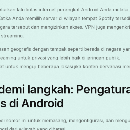
rkan lalu lintas internet perangkat Android Anda melalui
Ketika Anda memilih server di wilayah tempat Spotify tersed
egara tersebut dan mengizinkan akses. VPN juga mengenkrips
 streaming.
an geografis dengan tampak seperti berada di negara yang
treaming untuk privasi yang lebih baik di jaringan publik.
at untuk menguji beberapa lokasi jika konten bervariasi me
demi langkah: Pengatur
s di Android
 bernomor ini untuk memasang, mengonfigurasi, dan mengu
gsi dari wilayah yang dibatasi.