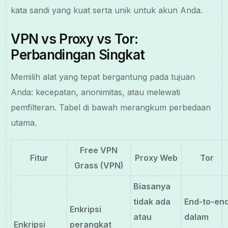
kata sandi yang kuat serta unik untuk akun Anda.
VPN vs Proxy vs Tor:
Perbandingan Singkat
Memilih alat yang tepat bergantung pada tujuan
Anda: kecepatan, anonimitas, atau melewati
pemfilteran. Tabel di bawah merangkum perbedaan
utama.
Free VPN
Fitur
Proxy Web
Tor
Grass (VPN)
Biasanya
tidak ada
End-to-en
Enkripsi
atau
dalam
Enkripsi
perangkat