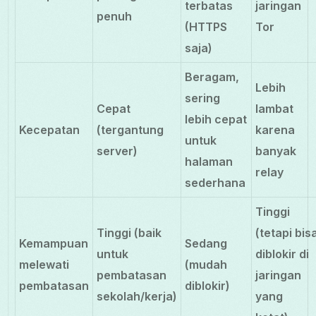
terbatas
jaringan
penuh
(HTTPS
Tor
saja)
Beragam,
Lebih
sering
Cepat
lambat
lebih cepat
Kecepatan
(tergantung
karena
untuk
server)
banyak
halaman
relay
sederhana
Tinggi
Tinggi (baik
(tetapi bis
Kemampuan
Sedang
untuk
diblokir di
melewati
(mudah
pembatasan
jaringan
pembatasan
diblokir)
sekolah/kerja)
yang