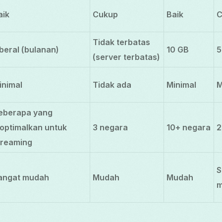
aik
Cukup
Baik
C
Tidak terbatas
iberal (bulanan)
10 GB
5
(server terbatas)
inimal
Tidak ada
Minimal
M
eberapa yang
ioptimalkan untuk
3 negara
10+ negara
2
treaming
S
angat mudah
Mudah
Mudah
m