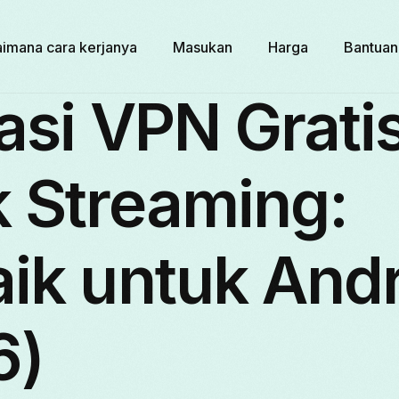
imana cara kerjanya
Masukan
Harga
Bantuan
asi VPN Grati
k Streaming:
ik untuk And
6)