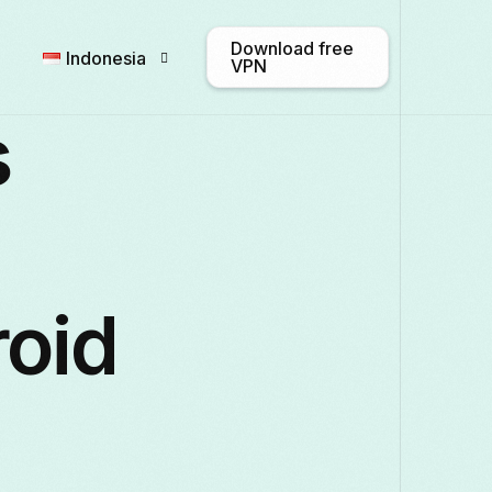
Download free
Indonesia
VPN
s
English
Afrikaans
Shqip
Български
ဗမာစာ
Català
roid
Français
Galego
ქართული
Italiano
日本語
ಕನ್ನಡ
Қаз