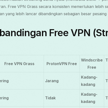
ran. Free VPN Grass secara konsisten memerlukan lebih se
 yang lebih lancar dibandingkan sebagian besar pesaing g
rbandingan Free VPN (St
Windscribe
T
Free VPN Grass
ProtonVPN Free
Free
Kadang-
ering
Jarang
T
kadang
Kadang-
ering
Tidak
T
kadang