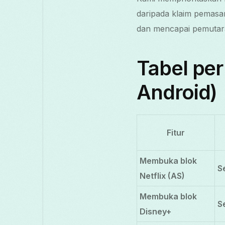
daripada klaim pemasa
dan mencapai pemutaran
Tabel pe
Android)
Fitur
Membuka blok
S
Netflix (AS)
Membuka blok
S
Disney+