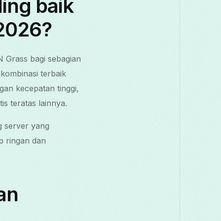
ing baik
 2026?
N Grass bagi sebagian
kombinasi terbaik
an kecepatan tinggi,
 teratas lainnya.
g server yang
p ringan dan
an