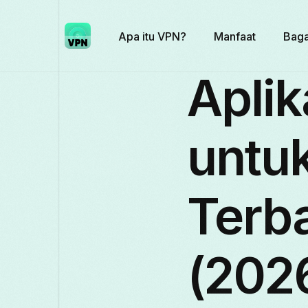
Apa itu VPN?
Manfaat
Baga
Aplik
untu
Terba
(202