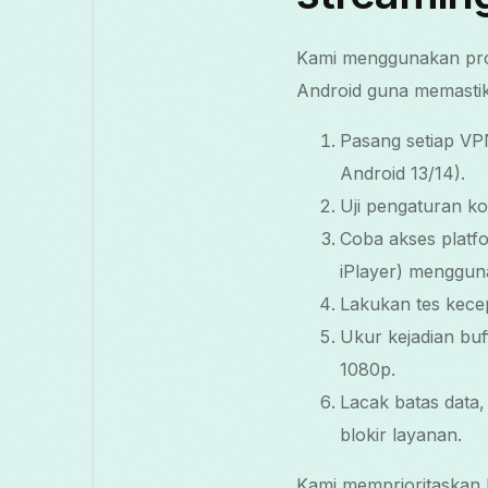
Kami menggunakan pros
Android guna memastik
Pasang setiap VP
Android 13/14).
Uji pengaturan kon
Coba akses platf
iPlayer) menggun
Lakukan tes kece
Ukur kejadian bu
1080p.
Lacak batas data,
blokir layanan.
Kami memprioritaskan 