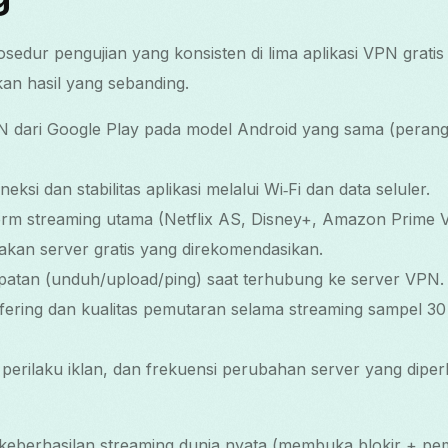
edur pengujian yang konsisten di lima aplikasi VPN grati
an hasil yang sebanding.
N dari Google Play pada model Android yang sama (peran
eksi dan stabilitas aplikasi melalui Wi‑Fi dan data seluler.
orm streaming utama (Netflix AS, Disney+, Amazon Prime 
akan server gratis yang direkomendasikan.
patan (unduh/upload/ping) saat terhubung ke server VPN.
ffering dan kualitas pemutaran selama streaming sampel 3
 perilaku iklan, dan frekuensi perubahan server yang dip
keberhasilan streaming dunia nyata (membuka blokir + pem