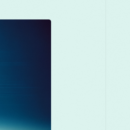
Македонски
Melayu
മലയാളം
Română
Русский
Српски
తెలుగు
ไทย