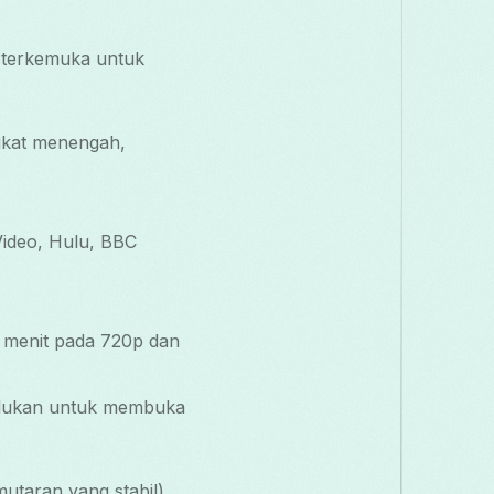
s terkemuka untuk
gkat menengah,
Video, Hulu, BBC
0 menit pada 720p dan
erlukan untuk membuka
utaran yang stabil)