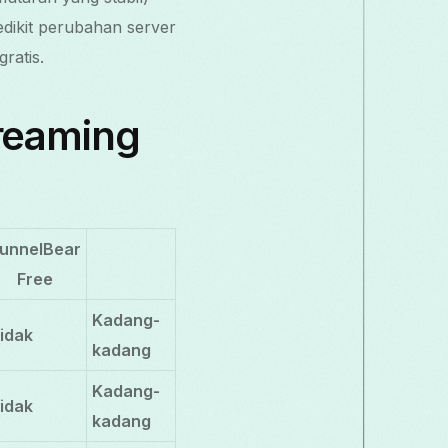
dikit perubahan server
ratis.
reaming
unnelBear
Free
Kadang-
idak
kadang
Kadang-
idak
kadang