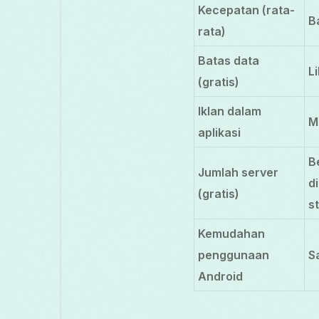
Kecepatan (rata-
B
rata)
Batas data
L
(gratis)
Iklan dalam
M
aplikasi
B
Jumlah server
d
(gratis)
s
Kemudahan
penggunaan
S
Android