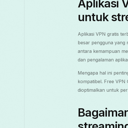
Aplikasi 
untuk st
Aplikasi VPN gratis te
besar pengguna yang m
antara kemampuan memb
dan pengalaman aplikas
Mengapa hal ini penti
kompatibel. Free VPN G
dioptimalkan untuk per
Bagaiman
streamin