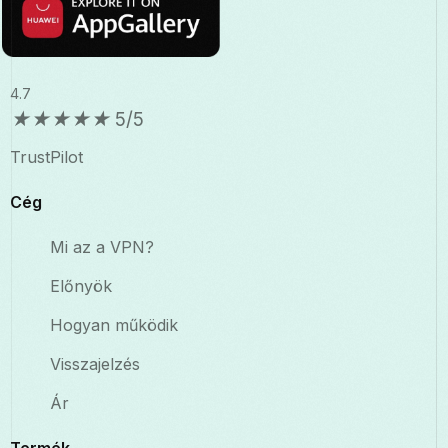
4.7
★
★
★
★
★
5/5
TrustPilot
Cég
Mi az a VPN?
Előnyök
Hogyan működik
Visszajelzés
Ár