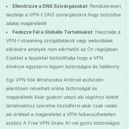
Ellenőrizze a DNS Szivárgásokat
: Rendszeresen
tesztelje a VPN-t DNS szivárgásokra hogy biztosítsa
adatai magánéletét
Fedezze Fel a Globális Tartalmakat
: Használja a
VPN-t streaming szolgáltatások vagy weboldalak
elérésére amelyek nem elérhetők az Ön régiójában
Ezekkel a tippekkel biztosíthatja hogy a VPN
élménye egyszerre legyen biztonságos és hatékony
Egy VPN fiók létrehozása Android eszközén
jelentősen növelheti online biztonságát és
magánéletét Akár gyakori utazó aki régióhoz kötött
tartalmakhoz szeretne hozzáférni akár csak valaki
aki értékeli a magánéletet a VPN felbecsülhetetlen
eszköz A Free VPN Grass AI-val gyors biztonságos