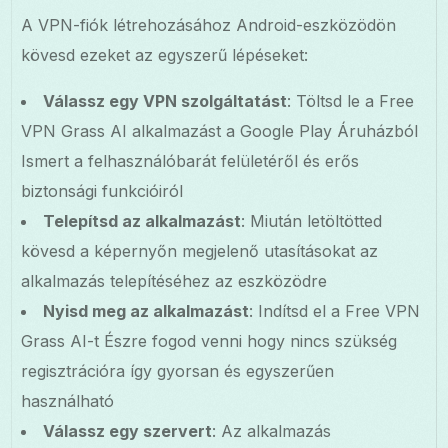
A VPN-fiók létrehozásához Android-eszközödön
kövesd ezeket az egyszerű lépéseket:
Válassz egy VPN szolgáltatást
: Töltsd le a Free
VPN Grass AI alkalmazást a Google Play Áruházból
Ismert a felhasználóbarát felületéről és erős
biztonsági funkcióiról
Telepítsd az alkalmazást
: Miután letöltötted
kövesd a képernyőn megjelenő utasításokat az
alkalmazás telepítéséhez az eszközödre
Nyisd meg az alkalmazást
: Indítsd el a Free VPN
Grass AI-t Észre fogod venni hogy nincs szükség
regisztrációra így gyorsan és egyszerűen
használható
Válassz egy szervert
: Az alkalmazás