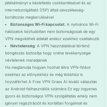
játékélményt a késleltetés csökkentésével és az
internetszolgáltató (ISP) általi sávszélesség-
korlátozás megkerülésével
Biztonságos Wi-Fi kapcsolat
: A nyilvános Wi-Fi
hálózatok köztudottan nem biztonságosak de egy
VPN megvédheti adatait amikor ezekhez csatlakozik
Névtelenség
: A VPN használatával történő
böngészés biztosítja hogy online tevékenységei
névtelenek maradjanak
Ha megtanulja hogyan hozhat létre VPN-fiókot
ezekhez az előnyökhöz és még többhöz is
hozzáférhet A Free VPN Grass AI kiváló választás
az Android-felhasználók számára Ez egy ingyenes
gyors és biztonságos VPN-szolgáltatás amely nem
igényel regisztrációt és korlátlan forgalmat és