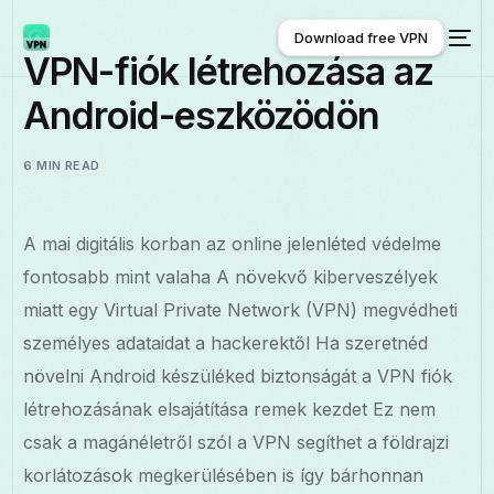
Download free VPN
VPN-fiók létrehozása az
Android-eszközödön
Download free VPN
6 MIN READ
A mai digitális korban az online jelenléted védelme
fontosabb mint valaha A növekvő kiberveszélyek
miatt egy Virtual Private Network (VPN) megvédheti
személyes adataidat a hackerektől Ha szeretnéd
növelni Android készüléked biztonságát a VPN fiók
létrehozásának elsajátítása remek kezdet Ez nem
csak a magánéletről szól a VPN segíthet a földrajzi
korlátozások megkerülésében is így bárhonnan
Magyar