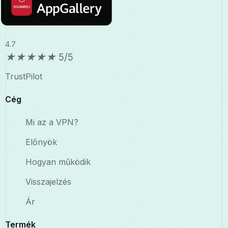
4.7
★
★
★
★
★
5/5
TrustPilot
Cég
Mi az a VPN?
Előnyök
Hogyan működik
Visszajelzés
Ár
Termék