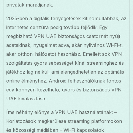
privátak maradjanak.
2025-ben a digitális fenyegetések kifinomultabbak, az
internetes cenzúra pedig tovább fejlődik. Egy
megbízható VPN UAE biztonságos csatornát nyújt
adataidnak, nyugalmat adva, akár nyilvános Wi-Fi-t,
akár otthoni hálózatot használsz. Emellett sok VPN-
szolgáltatás gyors sebességet kínál streaminghez és
játékhoz lag nélkül, ami elengedhetetlen az optimális
online élményhez. Android felhasználóknak fontos
egy könnyen kezelhető, gyors és biztonságos VPN
UAE kiválasztása.
Íme néhány előnye a VPN UAE használatának: –
Korlátozások megkerülése streaming platformokon
és közösségi médiában – Wi-Fi kapcsolatok