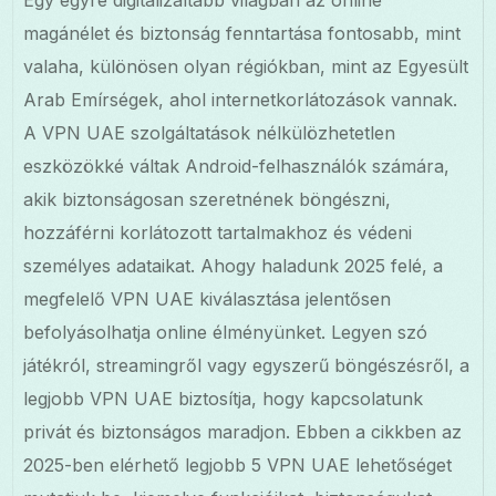
Egy egyre digitalizáltabb világban az online
magánélet és biztonság fenntartása fontosabb, mint
valaha, különösen olyan régiókban, mint az Egyesült
Arab Emírségek, ahol internetkorlátozások vannak.
A VPN UAE szolgáltatások nélkülözhetetlen
eszközökké váltak Android-felhasználók számára,
akik biztonságosan szeretnének böngészni,
hozzáférni korlátozott tartalmakhoz és védeni
személyes adataikat. Ahogy haladunk 2025 felé, a
megfelelő VPN UAE kiválasztása jelentősen
befolyásolhatja online élményünket. Legyen szó
játékról, streamingről vagy egyszerű böngészésről, a
legjobb VPN UAE biztosítja, hogy kapcsolatunk
privát és biztonságos maradjon. Ebben a cikkben az
2025-ben elérhető legjobb 5 VPN UAE lehetőséget