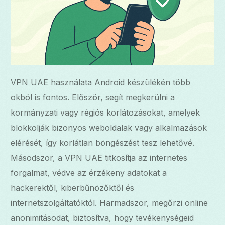
VPN UAE használata Android készülékén több
okból is fontos. Először, segít megkerülni a
kormányzati vagy régiós korlátozásokat, amelyek
blokkolják bizonyos weboldalak vagy alkalmazások
elérését, így korlátlan böngészést tesz lehetővé.
Másodszor, a VPN UAE titkosítja az internetes
forgalmat, védve az érzékeny adatokat a
hackerektől, kiberbűnözőktől és
internetszolgáltatóktól. Harmadszor, megőrzi online
anonimitásodat, biztosítva, hogy tevékenységeid