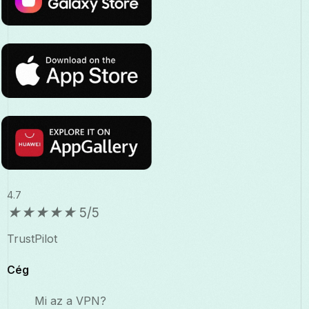
4.7
★
★
★
★
★
5/5
TrustPilot
Cég
Mi az a VPN?