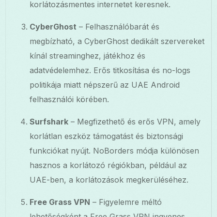
korlátozásmentes internetet keresnek.
CyberGhost
– Felhasználóbarát és
megbízható, a CyberGhost dedikált szervereket
kínál streaminghez, játékhoz és
adatvédelemhez. Erős titkosítása és no-logs
politikája miatt népszerű az UAE Android
felhasználói körében.
Surfshark
– Megfizethető és erős VPN, amely
korlátlan eszköz támogatást és biztonsági
funkciókat nyújt. NoBorders módja különösen
hasznos a korlátozó régiókban, például az
UAE-ben, a korlátozások megkerüléséhez.
Free Grass VPN
– Figyelemre méltó
lehetőségként a Free Grass VPN ingyenes,