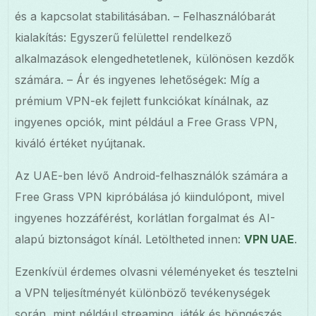
és a kapcsolat stabilitásában. – Felhasználóbarát
kialakítás: Egyszerű felülettel rendelkező
alkalmazások elengedhetetlenek, különösen kezdők
számára. – Ár és ingyenes lehetőségek: Míg a
prémium VPN-ek fejlett funkciókat kínálnak, az
ingyenes opciók, mint például a Free Grass VPN,
kiváló értéket nyújtanak.
Az UAE-ben lévő Android-felhasználók számára a
Free Grass VPN kipróbálása jó kiindulópont, mivel
ingyenes hozzáférést, korlátlan forgalmat és AI-
alapú biztonságot kínál. Letöltheted innen:
VPN UAE
.
Ezenkívül érdemes olvasni véleményeket és tesztelni
a VPN teljesítményét különböző tevékenységek
során, mint például streaming, játék és böngészés,