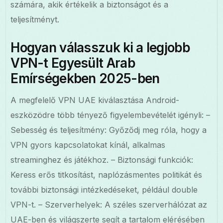
számára, akik értékelik a biztonságot és a
teljesítményt.
Hogyan válasszuk ki a legjobb
VPN-t Egyesült Arab
Emírségekben 2025-ben
A megfelelő VPN UAE kiválasztása Android-
eszközödre több tényező figyelembevételét igényli: –
Sebesség és teljesítmény: Győződj meg róla, hogy a
VPN gyors kapcsolatokat kínál, alkalmas
streaminghez és játékhoz. – Biztonsági funkciók:
Keress erős titkosítást, naplózásmentes politikát és
további biztonsági intézkedéseket, például double
VPN-t. – Szerverhelyek: A széles szerverhálózat az
UAE-ben és világszerte segít a tartalom elérésében