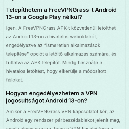
Telepíthetem a FreeVPNGrass-t Android
13-on a Google Play nélkül?
Igen. A FreeVPNGrass APK-t közvetlenül letöltheti
az Android 13-on a hivatalos weboldalról,
engedélyezve az “Ismeretlen alkalmazások
telepítése” opciót a letöltő alkalmazás számára, és
futtatva az APK telepítőt. Mindig használja a
hivatalos letöltést, hogy elkerülje a módosított
fájlokat.
Hogyan engedélyezhetem a VPN
jogosultságot Android 13-on?
Amikor a FreeVPNGrass VPN kapcsolatot kér, az
Android egy rendszer párbeszédablakot jelenít meg,
amely elmagyarázza, hogy a VPN figyelni fogja a