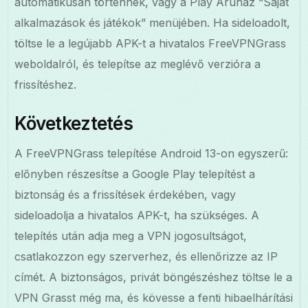
automatikusan történnek, vagy a Play Áruház “Saját
alkalmazások és játékok” menüjében. Ha sideloadolt,
töltse le a legújabb APK-t a hivatalos FreeVPNGrass
weboldalról, és telepítse az meglévő verzióra a
frissítéshez.
Következtetés
A FreeVPNGrass telepítése Android 13-on egyszerű:
előnyben részesítse a Google Play telepítést a
biztonság és a frissítések érdekében, vagy
sideloadolja a hivatalos APK-t, ha szükséges. A
telepítés után adja meg a VPN jogosultságot,
csatlakozzon egy szerverhez, és ellenőrizze az IP
címét. A biztonságos, privát böngészéshez töltse le a
VPN Grasst még ma, és kövesse a fenti hibaelhárítási