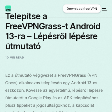
Download free VPN
Telepítse a
FreeVPNGrass-t Android
Download free VPN
13-ra – Lépésről lépésre
útmutató
10 MIN READ
Ez a útmutató végigvezet a FreeVPNGrass (VPN
Grass) alkalmazás telepítésén egy Android 13-es
eszközön. Kövesse az egyértelmű, lépésről lépésre
útmutatót a Google Play és az APK telepítéséhez,
plusz tippeket a jogosultságokhoz, a kapcsolat
Magyar