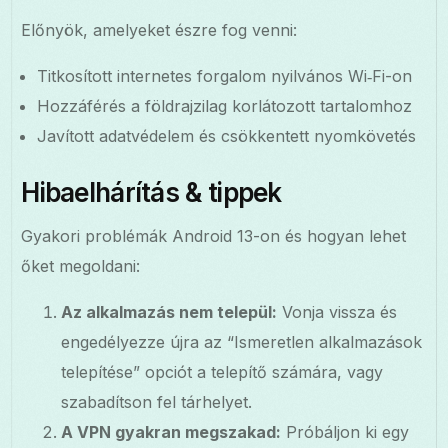
Előnyök, amelyeket észre fog venni:
Titkosított internetes forgalom nyilvános Wi‑Fi-on
Hozzáférés a földrajzilag korlátozott tartalomhoz
Javított adatvédelem és csökkentett nyomkövetés
Hibaelhárítás & tippek
Gyakori problémák Android 13-on és hogyan lehet
őket megoldani:
Az alkalmazás nem települ:
Vonja vissza és
engedélyezze újra az “Ismeretlen alkalmazások
telepítése” opciót a telepítő számára, vagy
szabadítson fel tárhelyet.
A VPN gyakran megszakad:
Próbáljon ki egy