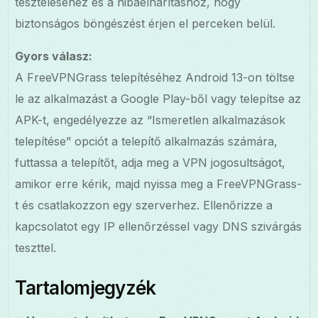
teszteléséhez és a hibaelhárításhoz, hogy
biztonságos böngészést érjen el perceken belül.
Gyors válasz:
A FreeVPNGrass telepítéséhez Android 13-on töltse
le az alkalmazást a Google Play-ből vagy telepítse az
APK-t, engedélyezze az “Ismeretlen alkalmazások
telepítése” opciót a telepítő alkalmazás számára,
futtassa a telepítőt, adja meg a VPN jogosultságot,
amikor erre kérik, majd nyissa meg a FreeVPNGrass-
t és csatlakozzon egy szerverhez. Ellenőrizze a
kapcsolatot egy IP ellenőrzéssel vagy DNS szivárgás
teszttel.
Tartalomjegyzék