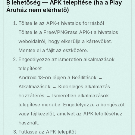
B lehetőség — APK telepítése (ha a Play
Áruház nem elérhető)
Töltse le az APK-t hivatalos forrásból
Töltse le a FreeVPNGrass APK-t a hivatalos
weboldalról, hogy elkerülje a kártevőket.
Mentse el a fájlt az eszközére.
Engedélyezze az ismeretlen alkalmazások
telepítését
Android 13-on lépjen a Beállítások →
Alkalmazások → Különleges alkalmazás
hozzáférés → Ismeretlen alkalmazások
telepítése menübe. Engedélyezze a böngészőt
vagy fájlkezelőt, amelyet az APK letöltéséhez
használt.
Futtassa az APK telepítőt