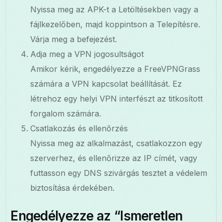
Nyissa meg az APK-t a Letöltésekben vagy a
fájlkezelőben, majd koppintson a Telepítésre.
Várja meg a befejezést.
Adja meg a VPN jogosultságot
Amikor kérik, engedélyezze a FreeVPNGrass
számára a VPN kapcsolat beállítását. Ez
létrehoz egy helyi VPN interfészt az titkosított
forgalom számára.
Csatlakozás és ellenőrzés
Nyissa meg az alkalmazást, csatlakozzon egy
szerverhez, és ellenőrizze az IP címét, vagy
futtasson egy DNS szivárgás tesztet a védelem
biztosítása érdekében.
Engedélyezze az “Ismeretlen