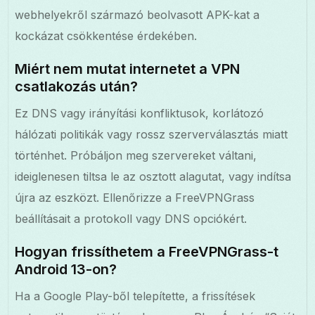
webhelyekről származó beolvasott APK-kat a
kockázat csökkentése érdekében.
Miért nem mutat internetet a VPN
csatlakozás után?
Ez DNS vagy irányítási konfliktusok, korlátozó
hálózati politikák vagy rossz szerverválasztás miatt
történhet. Próbáljon meg szervereket váltani,
ideiglenesen tiltsa le az osztott alagutat, vagy indítsa
újra az eszközt. Ellenőrizze a FreeVPNGrass
beállításait a protokoll vagy DNS opciókért.
Hogyan frissíthetem a FreeVPNGrass-t
Android 13-on?
Ha a Google Play-ből telepítette, a frissítések