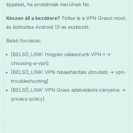
tippeket, ha problémák merülnek fel.
Készen áll a kezdésre?
Töltse le a VPN Grasst most,
és biztosítsa Android 13-as eszközét.
Belső források:
[BELSŐ_LINK: Hogyan válasszunk VPN-t ->
choosing-a-vpn]
[BELSŐ_LINK: VPN hibaelhárítási útmutató -> vpn-
troubleshooting]
[BELSŐ_LINK: VPN Grass adatvédelmi irányelve ->
privacy-policy]