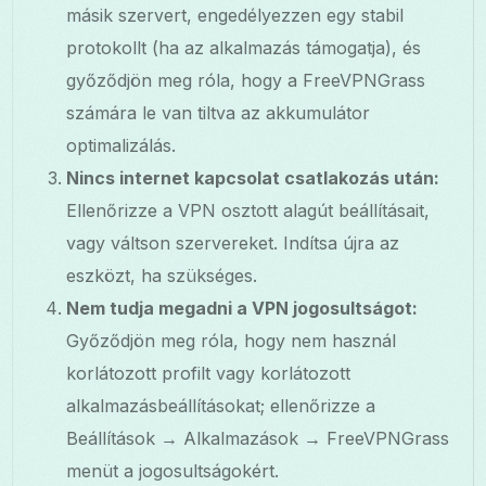
másik szervert, engedélyezzen egy stabil
protokollt (ha az alkalmazás támogatja), és
győződjön meg róla, hogy a FreeVPNGrass
számára le van tiltva az akkumulátor
optimalizálás.
Nincs internet kapcsolat csatlakozás után:
Ellenőrizze a VPN osztott alagút beállításait,
vagy váltson szervereket. Indítsa újra az
eszközt, ha szükséges.
Nem tudja megadni a VPN jogosultságot:
Győződjön meg róla, hogy nem használ
korlátozott profilt vagy korlátozott
alkalmazásbeállításokat; ellenőrizze a
Beállítások → Alkalmazások → FreeVPNGrass
menüt a jogosultságokért.