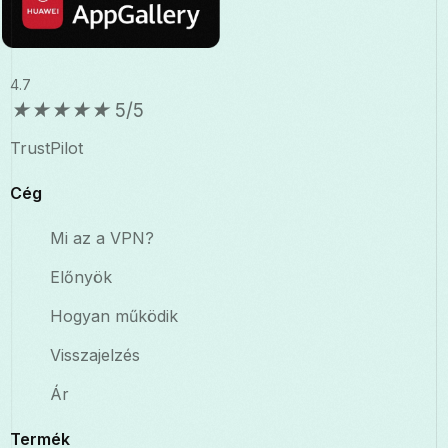
4.7
★
★
★
★
★
5/5
TrustPilot
Cég
Mi az a VPN?
Előnyök
Hogyan működik
Visszajelzés
Ár
Termék