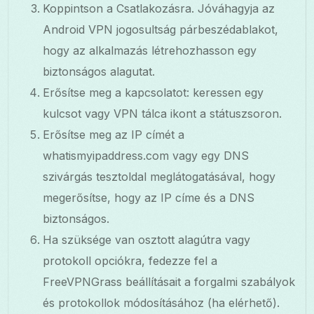
Koppintson a Csatlakozásra. Jóváhagyja az
Android VPN jogosultság párbeszédablakot,
hogy az alkalmazás létrehozhasson egy
biztonságos alagutat.
Erősítse meg a kapcsolatot: keressen egy
kulcsot vagy VPN tálca ikont a státuszsoron.
Erősítse meg az IP címét a
whatismyipaddress.com vagy egy DNS
szivárgás tesztoldal meglátogatásával, hogy
megerősítse, hogy az IP címe és a DNS
biztonságos.
Ha szüksége van osztott alagútra vagy
protokoll opciókra, fedezze fel a
FreeVPNGrass beállításait a forgalmi szabályok
és protokollok módosításához (ha elérhető).