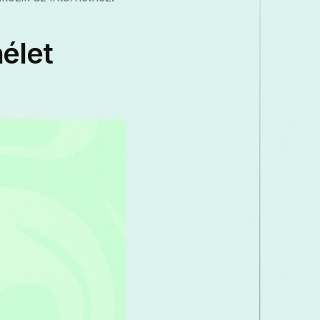
Македонски
Melayu
മലയാളം
élet
Română
Русский
Српски
සි
తెలుగు
ไทย