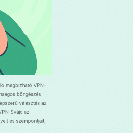
náló megbízható VPN-
tonságos böngészés
épszerű választás az
 VPN Svájc az
eit és szempontjait,