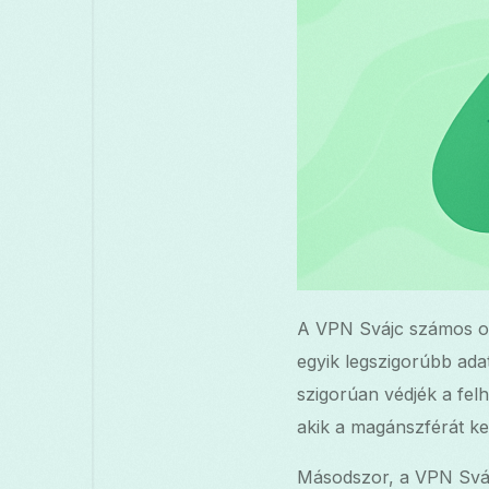
A VPN Svájc számos okb
egyik legszigorúbb ada
szigorúan védjék a felh
akik a magánszférát ke
Másodszor, a VPN Sváj