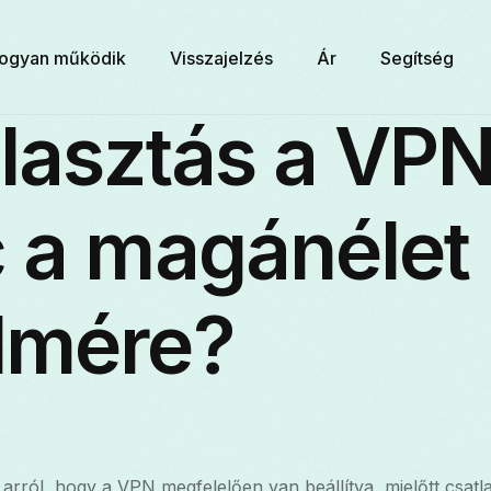
ogyan működik
Visszajelzés
Ár
Segítség
lasztás a VP
c a magánélet
lmére?
arról, hogy a VPN megfelelően van beállítva, mielőtt csatla