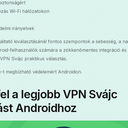
 biztonságért
ozás Wi-Fi hálózatokon
elmi irányelvek
ltató kiválasztásánál fontos szempontok a sebesség, a napl
oid-felhasználók számára a zökkenőmentes integráció és a
 VPN Svájc praktikus választás.
c
-t megbízható védelemért Androidon.
el a legjobb VPN Svájc
ást Androidhoz