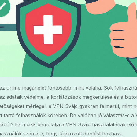
an az online magánélet fontosabb, mint valaha. Sok felhasz
 az adataik védelme, a korlátozások megkerülése és a biz
tőségeket mérlegel, a VPN Svájc gyakran felmerül, mint n
t tartó felhasználók körében. De valóban jó választás-e a
ból? Ez a cikk bemutatja a VPN Svájc használatának előny
használók számára, hogy tájékozott döntést hozhass.