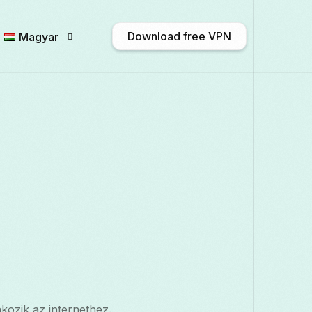
Download free VPN
Magyar
N
English
Afrikaans
Shqip
አማ
Български
ဗမာစာ
Català
中
Français
Galego
ქართული
Deut
Italiano
日本語
ಕನ್ನಡ
Қазақ ті
kozik az internethez.