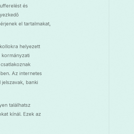
fferelést és
elyezkedő
rjenek el tartalmakat,
okollokra helyezett
y kormányzati
 csatlakoznak
ben. Az internetes
 jelszavak, banki
en találhatsz
kat kínál. Ezek az