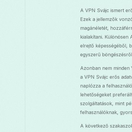
A VPN Svájc ismert erős
Ezek a jellemzők vonzó
magánéletét, hozzáférn
kialakítani. Különösen 
elrejtő képességéből, b
egyszerű böngészésről,
Azonban nem minden VPN
a VPN Svájc erős adatv
naplózza a felhasználói
lehetőségeket preferál
szolgáltatások, mint p
felhasználóknak, gyors,
A következő szakaszok