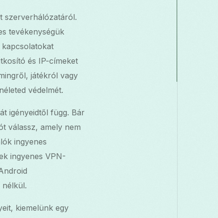
t szerverhálózatáról.
tes tevékenységük
i kapcsolatokat
itkosító és IP-címeket
mingről, játékról vagy
néleted védelmét.
t igényeidtől függ. Bár
tót válassz, amely nem
álók ingyenes
nek ingyenes VPN-
 Android
 nélkül.
eit, kiemelünk egy