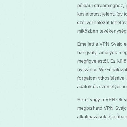
például streaminghez, 
késleltetést jelent, íg
szerverhálózat lehetőv
miközben tevékenységü
Emellett a VPN Svájc eg
hangsúly, amelyek megv
megfigyeléstől. Ez kül
nyilvános Wi-Fi hálóz
forgalom titkosításával
adatok és személyes i
Ha új vagy a VPN-ek vi
megbízható VPN Svájc s
alkalmazások általában