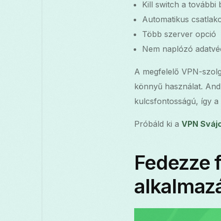
Kill switch a további
Automatikus csatlak
Több szerver opció
Nem naplózó adatvéd
A megfelelő VPN-szolgá
könnyű használat. Andr
kulcsfontosságú, így a
Próbáld ki a
VPN Sváj
Fedezze f
alkalmaz