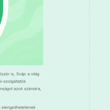
zör is, Svájc a világ
N-szolgáltatók
ztonságot azok számára,
 elengedhetetlenek