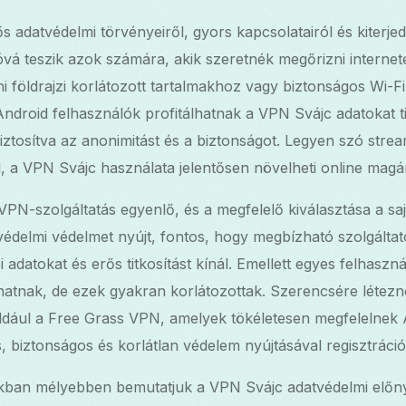
 adatvédelmi törvényeiről, gyors kapcsolatairól és kiterjed
vá teszik azok számára, akik szeretnék megőrizni interne
i földrajzi korlátozott tartalmakhoz vagy biztonságos Wi-F
Android felhasználók profitálhatnak a VPN Svájc adatokat t
iztosítva az anonimitást és a biztonságot. Legyen szó strea
 a VPN Svájc használata jelentősen növelheti online magá
-szolgáltatás egyenlő, és a megfelelő kiválasztása a sajá
édelmi védelmet nyújt, fontos, hogy megbízható szolgálta
 adatokat és erős titkosítást kínál. Emellett egyes felhaszn
hatnak, de ezek gyakran korlátozottak. Szerencsére létez
éldául a Free Grass VPN, amelyek tökéletesen megfelelnek
 biztonságos és korlátlan védelem nyújtásával regisztráció
ban mélyebben bemutatjuk a VPN Svájc adatvédelmi előny