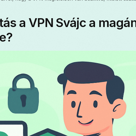
tás a VPN Svájc a magán
e?