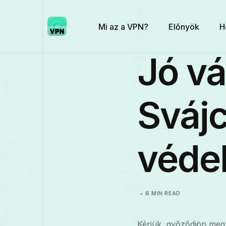
Mi az a VPN?
Előnyök
H
Jó vá
Sváj
véde
6 MIN READ
Kérjük, győződjön meg 