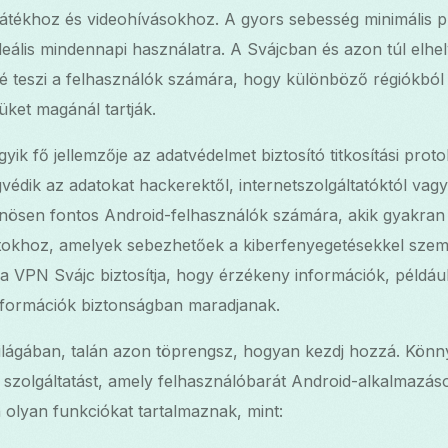
játékhoz és videohívásokhoz. A gyors sebesség minimális pu
y ideális mindennapi használatra. A Svájcban és azon túl elh
é teszi a felhasználók számára, hogy különböző régiókból é
ket magánál tartják.
yik fő jellemzője az adatvédelmet biztosító titkosítási prot
édik az adatokat hackerektől, internetszolgáltatóktól vag
önösen fontos Android-felhasználók számára, akik gyakran
atokhoz, amelyek sebezhetőek a kiberfenyegetésekkel szem
 a VPN Svájc biztosítja, hogy érzékeny információk, például
nformációk biztonságban maradjanak.
lágában, talán azon töprengsz, hogyan kezdj hozzá. Könny
zolgáltatást, amely felhasználóbarát Android-alkalmazáso
 olyan funkciókat tartalmaznak, mint: