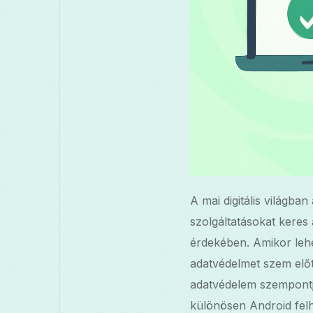
A mai digitális világb
szolgáltatásokat keres
érdekében. Amikor lehe
adatvédelmet szem előt
adatvédelem szempontjá
különösen Android fel