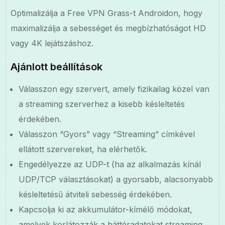
Optimalizálja a Free VPN Grass-t Androidon, hogy
maximalizálja a sebességet és megbízhatóságot HD
vagy 4K lejátszáshoz.
Ajánlott beállítások
Válasszon egy szervert, amely fizikailag közel van
a streaming szerverhez a kisebb késleltetés
érdekében.
Válasszon “Gyors” vagy “Streaming” címkével
ellátott szervereket, ha elérhetők.
Engedélyezze az UDP-t (ha az alkalmazás kínál
UDP/TCP választásokat) a gyorsabb, alacsonyabb
késleltetésű átviteli sebesség érdekében.
Kapcsolja ki az akkumulátor-kímélő módokat,
amelyek korlátozzák a háttéradatokat streaming