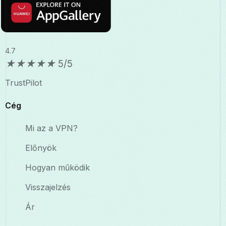
4.7
★
★
★
★
★
5/5
TrustPilot
Cég
Mi az a VPN?
Előnyök
Hogyan működik
Visszajelzés
Ár