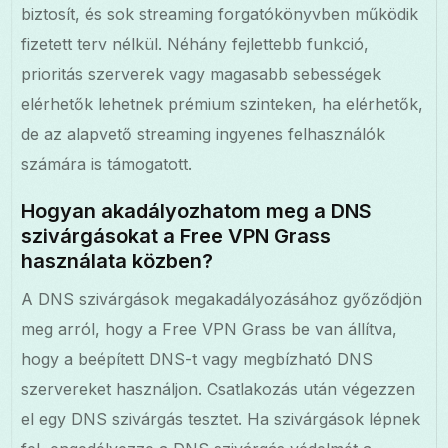
biztosít, és sok streaming forgatókönyvben működik
fizetett terv nélkül. Néhány fejlettebb funkció,
prioritás szerverek vagy magasabb sebességek
elérhetők lehetnek prémium szinteken, ha elérhetők,
de az alapvető streaming ingyenes felhasználók
számára is támogatott.
Hogyan akadályozhatom meg a DNS
szivárgásokat a Free VPN Grass
használata közben?
A DNS szivárgások megakadályozásához győződjön
meg arról, hogy a Free VPN Grass be van állítva,
hogy a beépített DNS-t vagy megbízható DNS
szervereket használjon. Csatlakozás után végezzen
el egy DNS szivárgás tesztet. Ha szivárgások lépnek