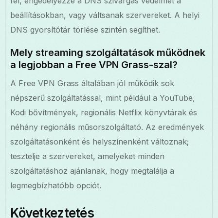
fel, engedélyezze a DNS szivárgás védelmét a
beállításokban, vagy váltsanak szervereket. A helyi
DNS gyorsítótár törlése szintén segíthet.
Mely streaming szolgáltatások működnek
a legjobban a Free VPN Grass-szal?
A Free VPN Grass általában jól működik sok
népszerű szolgáltatással, mint például a YouTube,
Kodi bővítmények, regionális Netflix könyvtárak és
néhány regionális műsorszolgáltató. Az eredmények
szolgáltatásonként és helyszínenként változnak;
tesztelje a szervereket, amelyeket minden
szolgáltatáshoz ajánlanak, hogy megtalálja a
legmegbízhatóbb opciót.
Következtetés