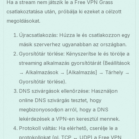
Ha a stream nem játszik le a Free VPN Grass
csatlakoztatása után, próbálja ki ezeket a célzott
megoldásokat.
Újracsatlakozás: Húzza le és csatlakozzon egy
másik szerverhez ugyanabban az országban.
Gyorsítótár törlése: Kényszerítse le és törölje a
streaming alkalmazás gyorsítótárát (Beállítások
→ Alkalmazások → [Alkalmazás] → Tárhely →
Gyorsítótár törlése).
DNS szivárgások ellenőrzése: Használjon
online DNS szivárgás tesztet, hogy
megbizonyosodjon arról, hogy a DNS
lekérdezések a VPN-en keresztül mennek.
Protokoll váltás: Ha elérhető, cserélje le a
protokollokat (pl. TCP ↔ UDP) a Free VPN