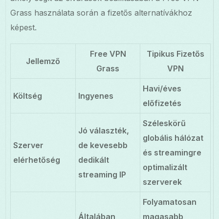
Grass használata során a fizetős alternatívákhoz
képest.
Free VPN
Tipikus Fizetős
Jellemző
Grass
VPN
Havi/éves
Költség
Ingyenes
előfizetés
Széleskörű
Jó választék,
globális hálózat
Szerver
de kevesebb
és streamingre
elérhetőség
dedikált
optimalizált
streaming IP
szerverek
Folyamatosan
Általában
magasabb