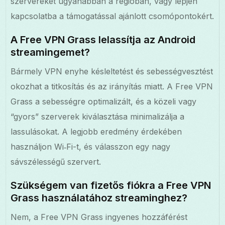
szervereket ugyanabban a régióban, vagy lépjen
kapcsolatba a támogatással ajánlott csomópontokért.
A Free VPN Grass lelassítja az Android
streamingemet?
Bármely VPN enyhe késleltetést és sebességvesztést
okozhat a titkosítás és az irányítás miatt. A Free VPN
Grass a sebességre optimalizált, és a közeli vagy
“gyors” szerverek kiválasztása minimalizálja a
lassulásokat. A legjobb eredmény érdekében
használjon Wi‑Fi-t, és válasszon egy nagy
sávszélességű szervert.
Szükségem van fizetős fiókra a Free VPN
Grass használatához streaminghez?
Nem, a Free VPN Grass ingyenes hozzáférést