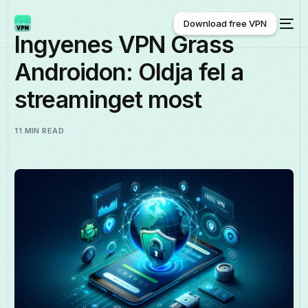
Download free VPN
Ingyenes VPN Grass
Androidon: Oldja fel a
Download free VPN
streaminget most
11 MIN READ
Magyar