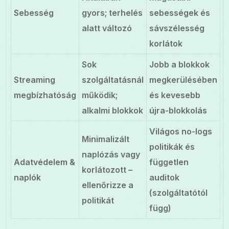
Sebesség
gyors; terhelés
sebességek és
alatt változó
sávszélesség
korlátok
Sok
Jobb a blokkok
Streaming
szolgáltatásnál
megkerülésében
megbízhatóság
működik;
és kevesebb
alkalmi blokkok
újra-blokkolás
Világos no-logs
Minimalizált
politikák és
naplózás vagy
Adatvédelem &
független
korlátozott –
naplók
auditok
ellenőrizze a
(szolgáltatótól
politikát
függ)