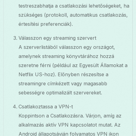
testreszabhatja a csatlakozási lehetőségeket, ha
szükséges (protokoll, automatikus csatlakozás,
értesítési preferenciák).
Válasszon egy streaming szervert
A szerverlistából válasszon egy országot,
amelynek streaming könyvtárához hozzá
szeretne férni (például az Egyesült Államokat a
Netflix US-hoz). Előnyben részesítse a
streamingre címkézett vagy magasabb
sebességre optimalizált szervereket.
Csatlakoztassa a VPN-t
Koppintson a Csatlakozásra. Várjon, amíg az
alkalmazás aktív VPN kapcsolatot mutat. Az
Android állapotsávján folyamatos VPN ikon