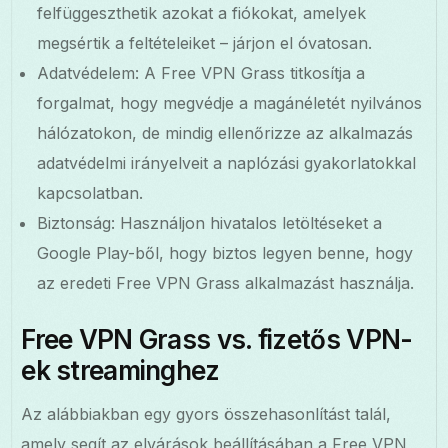
felfüggeszthetik azokat a fiókokat, amelyek
megsértik a feltételeiket – járjon el óvatosan.
Adatvédelem: A Free VPN Grass titkosítja a
forgalmat, hogy megvédje a magánéletét nyilvános
hálózatokon, de mindig ellenőrizze az alkalmazás
adatvédelmi irányelveit a naplózási gyakorlatokkal
kapcsolatban.
Biztonság: Használjon hivatalos letöltéseket a
Google Play-ből, hogy biztos legyen benne, hogy
az eredeti Free VPN Grass alkalmazást használja.
Free VPN Grass vs. fizetős VPN-
ek streaminghez
Az alábbiakban egy gyors összehasonlítást talál,
amely segít az elvárások beállításában a Free VPN