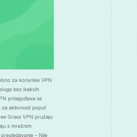
sebno za korisnike VPN
usluga bez ikakvih
VPN prilagođava se
 za aktivnosti poput
 Free Grass VPN pružaju
avaju s mrežnim
 pregledavanje – Nije