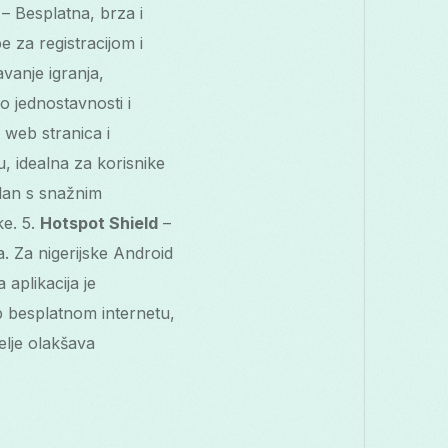
– Besplatna, brza i
 za registracijom i
vanje igranja,
 jednostavnosti i
web stranica i
, idealna za korisnike
plan s snažnim
ke. 5.
Hotspot Shield
–
. Za nigerijske Android
 aplikacija je
p besplatnom internetu,
elje olakšava