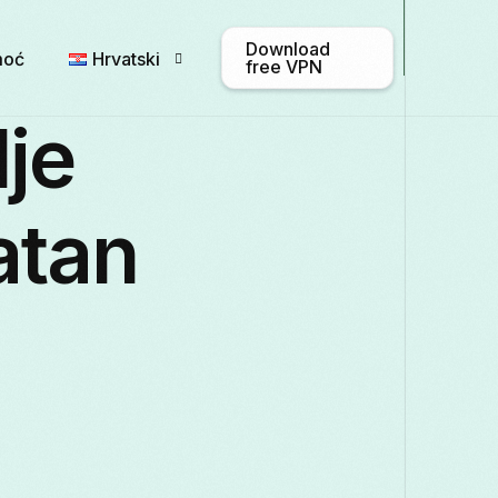
Download
moć
Hrvatski
free VPN
lje
English
Afrikaans
Shqip
atan
Български
ဗမာစာ
Català
Français
Galego
ქართული
Italiano
日本語
ಕನ್ನಡ