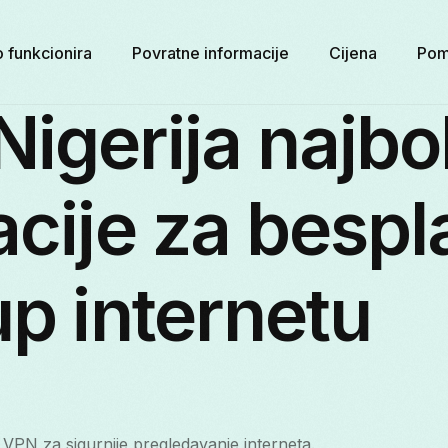
 funkcionira
Povratne informacije
Cijena
Po
igerija najbo
acije za bespl
up internetu
 VPN za sigurnije pregledavanje interneta.