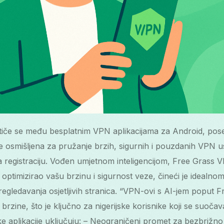
stiče se među besplatnim VPN aplikacijama za Android, po
 je osmišljena za pružanje brzih, sigurnih i pouzdanih VPN 
za registraciju. Vođen umjetnom inteligencijom, Free Grass 
optimizirao vašu brzinu i sigurnost veze, čineći je idealnom
 pregledavanja osjetljivih stranica. “VPN-ovi s AI-jem poput
e brzine, što je ključno za nigerijske korisnike koji se suoč
e aplikacije uključuju: – Neograničeni promet za bezbrižno