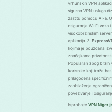
vrhunskih VPN aplikaci
sigurna VPN usluga diz
zaštitu pomoću AI-a. Ov
osiguranje Wi-Fi veza i
visokobrzinskim server
aplikacija. 3.
ExpressV
kojima je pouzdana izve
značajkama privatnosti
Popularan zbog brzih v
korisnike koji traže be
prilagođena specifični
zaobilaženje ograničenj
povezivanje i osiguranj
Isprobajte
VPN Nigerij