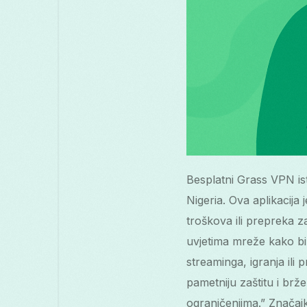
Besplatni Grass VPN i
Nigeria. Ova aplikacija
troškova ili prepreka 
uvjetima mreže kako bi 
streaminga, igranja ili
pametniju zaštitu i brž
ograničenjima.” Značajk