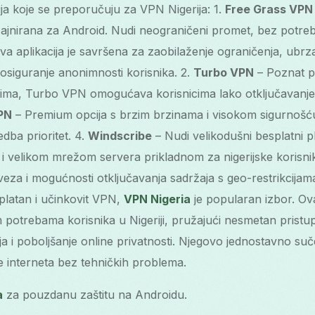
ja koje se preporučuju za VPN Nigerija: 1.
Free Grass VPN
ajnirana za Android. Nudi neograničeni promet, bez potrebe
a aplikacija je savršena za zaobilaženje ograničenja, ubrza
 osiguranje anonimnosti korisnika. 2.
Turbo VPN
– Poznat po
ima, Turbo VPN omogućava korisnicima lako otključavanje 
PN
– Premium opcija s brzim brzinama i visokom sigurnošću
dba prioritet. 4.
Windscribe
– Nudi velikodušni besplatni 
 i velikom mrežom servera prikladnom za nigerijske korisni
eza i mogućnosti otključavanja sadržaja s geo-restrikcijama
splatan i učinkovit VPN,
VPN Nigeria
je popularan izbor. Ova
m potrebama korisnika u Nigeriji, pružajući nesmetan pristu
a i poboljšanje online privatnosti. Njegovo jednostavno suč
e interneta bez tehničkih problema.
a
za pouzdanu zaštitu na Androidu.