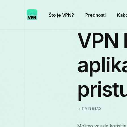
Što je VPN?
Prednosti
Kako
VPN N
aplik
prist
5 MIN READ
Molimo vas da koristite