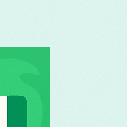
Македонски
Melayu
മലയാളം
Română
Русский
Српски
తెలుగు
ไทย