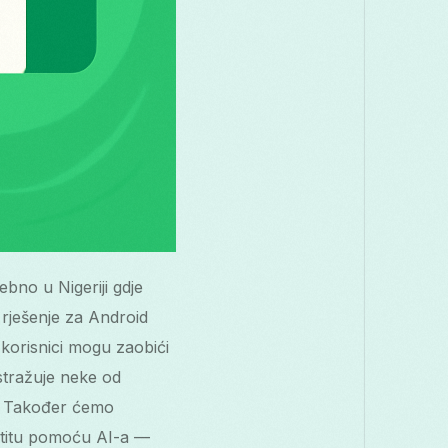
ebno u Nigeriji gdje
 rješenje za Android
, korisnici mogu zaobići
istražuje neke od
ti. Također ćemo
aštitu pomoću AI-a —