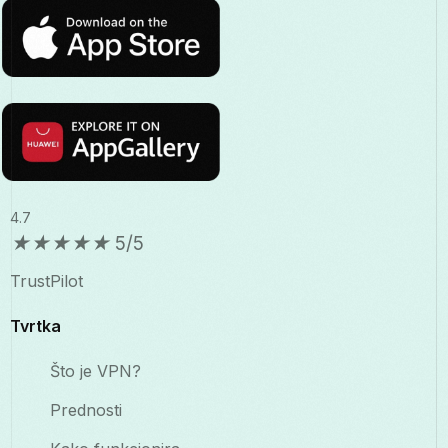
4.7
★
★
★
★
★
5/5
TrustPilot
Tvrtka
Što je VPN?
Prednosti