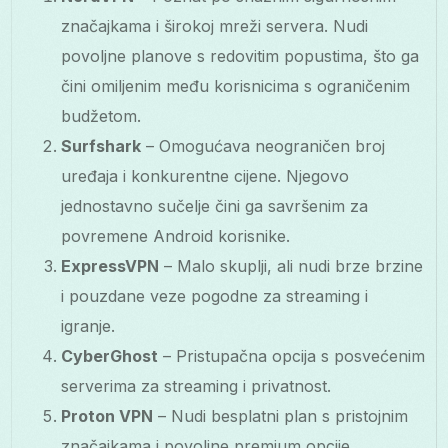
značajkama i širokoj mreži servera. Nudi
povoljne planove s redovitim popustima, što ga
čini omiljenim među korisnicima s ograničenim
budžetom.
Surfshark
– Omogućava neograničen broj
uređaja i konkurentne cijene. Njegovo
jednostavno sučelje čini ga savršenim za
povremene Android korisnike.
ExpressVPN
– Malo skuplji, ali nudi brze brzine
i pouzdane veze pogodne za streaming i
igranje.
CyberGhost
– Pristupačna opcija s posvećenim
serverima za streaming i privatnost.
Proton VPN
– Nudi besplatni plan s pristojnim
značajkama i povoljne premium opcije.