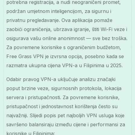
potrebna registracija, a nudi neograničeni promet,
podržan umjetnom inteligencijom, za sigurnu i
privatnu pregledavanje. Ova aplikacija pomaže
zaobići ograničenja, ubrzava igranje, štiti Wi-Fi veze i
osigurava vašu online anonimnost — sve bez troška.
Za povremene korisnike s ograničenim budžetom,
Free Grass VPN je izvrsna opcija, posebno kada se
razmatra ukupna cijena VPN-a u Filipinima u 2025.
Odabir pravog VPN-a uključuje analizu značajki
poput brzine veze, sigurnosnih protokola, lokacija
servera i pristupačnosti. Za povremene korisnike,
pristupačnost i jednostavnost korištenja često su
najvažniji. Slijedi popis pet najboljih VPN usluga koje
savršeno balansiraju između cijene i performansi za
korisnike u Filipinima: