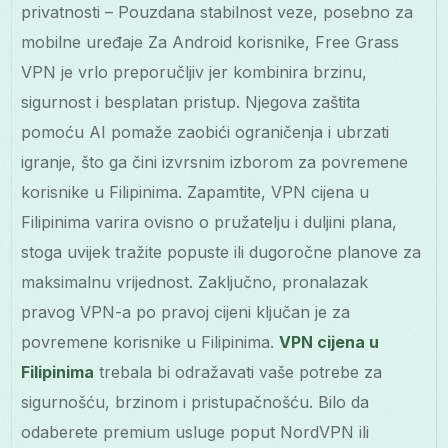
privatnosti – Pouzdana stabilnost veze, posebno za
mobilne uređaje Za Android korisnike, Free Grass
VPN je vrlo preporučljiv jer kombinira brzinu,
sigurnost i besplatan pristup. Njegova zaštita
pomoću AI pomaže zaobići ograničenja i ubrzati
igranje, što ga čini izvrsnim izborom za povremene
korisnike u Filipinima. Zapamtite, VPN cijena u
Filipinima varira ovisno o pružatelju i duljini plana,
stoga uvijek tražite popuste ili dugoročne planove za
maksimalnu vrijednost. Zaključno, pronalazak
pravog VPN-a po pravoj cijeni ključan je za
povremene korisnike u Filipinima.
VPN cijena u
Filipinima
trebala bi odražavati vaše potrebe za
sigurnošću, brzinom i pristupačnošću. Bilo da
odaberete premium usluge poput NordVPN ili