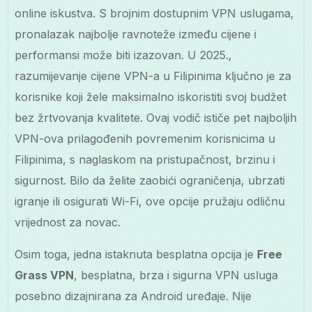
online iskustva. S brojnim dostupnim VPN uslugama,
pronalazak najbolje ravnoteže između cijene i
performansi može biti izazovan. U 2025.,
razumijevanje cijene VPN-a u Filipinima ključno je za
korisnike koji žele maksimalno iskoristiti svoj budžet
bez žrtvovanja kvalitete. Ovaj vodič ističe pet najboljih
VPN-ova prilagođenih povremenim korisnicima u
Filipinima, s naglaskom na pristupačnost, brzinu i
sigurnost. Bilo da želite zaobići ograničenja, ubrzati
igranje ili osigurati Wi-Fi, ove opcije pružaju odličnu
vrijednost za novac.
Osim toga, jedna istaknuta besplatna opcija je
Free
Grass VPN
, besplatna, brza i sigurna VPN usluga
posebno dizajnirana za Android uređaje. Nije