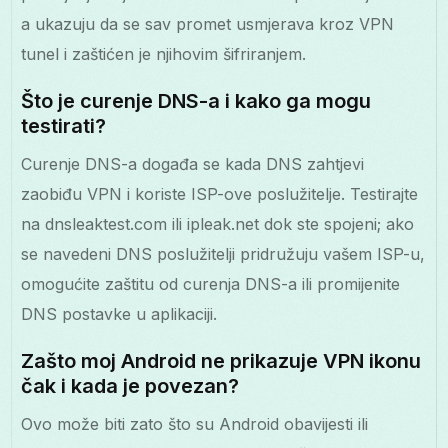
a ukazuju da se sav promet usmjerava kroz VPN
tunel i zaštićen je njihovim šifriranjem.
Što je curenje DNS-a i kako ga mogu
testirati?
Curenje DNS-a događa se kada DNS zahtjevi
zaobiđu VPN i koriste ISP-ove poslužitelje. Testirajte
na dnsleaktest.com ili ipleak.net dok ste spojeni; ako
se navedeni DNS poslužitelji pridružuju vašem ISP-u,
omogućite zaštitu od curenja DNS-a ili promijenite
DNS postavke u aplikaciji.
Zašto moj Android ne prikazuje VPN ikonu
čak i kada je povezan?
Ovo može biti zato što su Android obavijesti ili