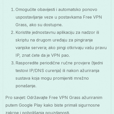
Omogućite obavijesti i automatsko ponovo
uspostavljanje veze u postavkama Free VPN
Grass, ako su dostupne.
Koristite jednostavnu aplikaciju za nadzor ili
skriptu na drugom uređaju za pingiranje
vanjske servera; ako pingi otkrivaju vašu pravu
IP, znat ćete da je VPN pao.
Rasporedite periodične ručne provjere (tjedni
testovi IP/DNS curenja) ili nakon ažuriranja
sustava koja mogu promijeniti mrežno
ponašanje.
Pro savjet: Održavajte Free VPN Grass ažuriranim
putem Google Play kako biste primali sigurnosne
zakrpe i poboljšanja pouzdanosti.