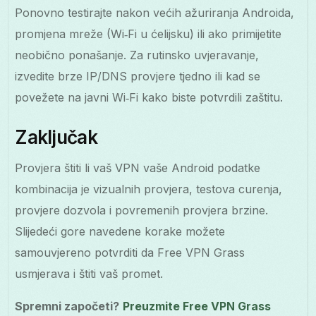
Ponovno testirajte nakon većih ažuriranja Androida,
promjena mreže (Wi‑Fi u ćelijsku) ili ako primijetite
neobično ponašanje. Za rutinsko uvjeravanje,
izvedite brze IP/DNS provjere tjedno ili kad se
povežete na javni Wi‑Fi kako biste potvrdili zaštitu.
Zaključak
Provjera štiti li vaš VPN vaše Android podatke
kombinacija je vizualnih provjera, testova curenja,
provjere dozvola i povremenih provjera brzine.
Slijedeći gore navedene korake možete
samouvjereno potvrditi da Free VPN Grass
usmjerava i štiti vaš promet.
Spremni započeti?
Preuzmite Free VPN Grass