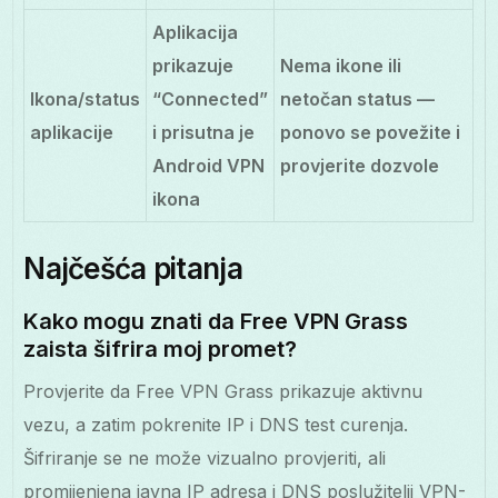
Aplikacija
prikazuje
Nema ikone ili
Ikona/status
“Connected”
netočan status —
aplikacije
i prisutna je
ponovo se povežite i
Android VPN
provjerite dozvole
ikona
Najčešća pitanja
Kako mogu znati da Free VPN Grass
zaista šifrira moj promet?
Provjerite da Free VPN Grass prikazuje aktivnu
vezu, a zatim pokrenite IP i DNS test curenja.
Šifriranje se ne može vizualno provjeriti, ali
promijenjena javna IP adresa i DNS poslužitelji VPN-