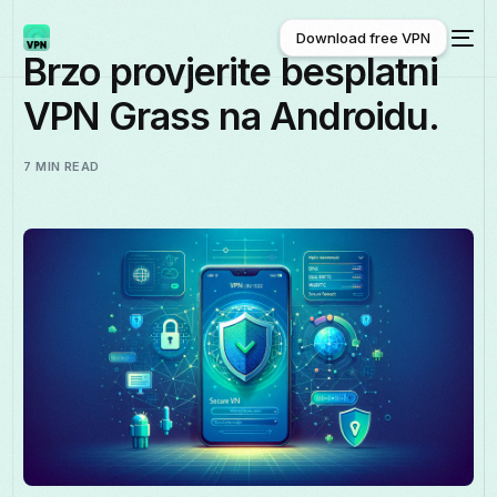
Download free VPN
Brzo provjerite besplatni
VPN Grass na Androidu.
Download free VPN
7 MIN READ
Hrvatski