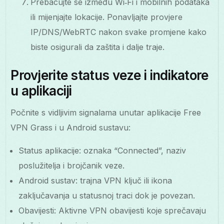
Prebacujte se između Wi‑Fi i mobilnih podataka
ili mijenjajte lokacije. Ponavljajte provjere
IP/DNS/WebRTC nakon svake promjene kako
biste osigurali da zaštita i dalje traje.
Provjerite status veze i indikatore
u aplikaciji
Počnite s vidljivim signalama unutar aplikacije Free
VPN Grass i u Android sustavu:
Status aplikacije: oznaka “Connected”, naziv
poslužitelja i brojčanik veze.
Android sustav: trajna VPN ključ ili ikona
zaključavanja u statusnoj traci dok je povezan.
Obavijesti: Aktivne VPN obavijesti koje sprečavaju