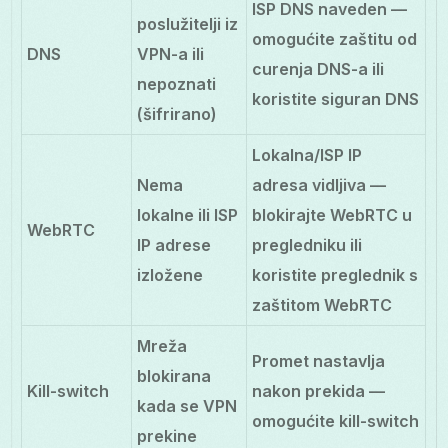
ISP DNS naveden —
poslužitelji iz
omogućite zaštitu od
DNS
VPN-a ili
curenja DNS-a ili
nepoznati
koristite siguran DNS
(šifrirano)
Lokalna/ISP IP
Nema
adresa vidljiva —
lokalne ili ISP
blokirajte WebRTC u
WebRTC
IP adrese
pregledniku ili
izložene
koristite preglednik s
zaštitom WebRTC
Mreža
Promet nastavlja
blokirana
Kill-switch
nakon prekida —
kada se VPN
omogućite kill-switch
prekine