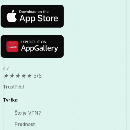
4.7
★
★
★
★
★
5/5
TrustPilot
Tvrtka
Što je VPN?
Prednosti