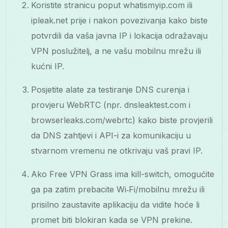
Koristite stranicu poput whatismyip.com ili
ipleak.net prije i nakon povezivanja kako biste
potvrdili da vaša javna IP i lokacija odražavaju
VPN poslužitelj, a ne vašu mobilnu mrežu ili
kućni IP.
Posjetite alate za testiranje DNS curenja i
provjeru WebRTC (npr. dnsleaktest.com i
browserleaks.com/webrtc) kako biste provjerili
da DNS zahtjevi i API-i za komunikaciju u
stvarnom vremenu ne otkrivaju vaš pravi IP.
Ako Free VPN Grass ima kill-switch, omogućite
ga pa zatim prebacite Wi‑Fi/mobilnu mrežu ili
prisilno zaustavite aplikaciju da vidite hoće li
promet biti blokiran kada se VPN prekine.