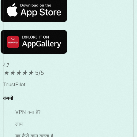
4.7
★
★
★
★
★
5/5
TrustPilot
कंपनी
VPN क्या है?
लाभ
यह कैसे काम करता है