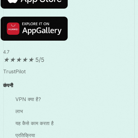
4.7
★
★
★
★
★
5/5
TrustPilot
कंपनी
VPN क्या है?
लाभ
यह कैसे काम करता है
प्रतिक्रिया