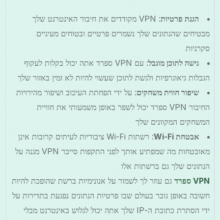
הגנת פרטיות
: VPN מקודדים את חיבור האינטרנט שלך
מבטיחים שהנתונים שלך נשמרים פרטיים ובטוחים מעיניים
סקרניות
גישה לתוכן מוגבל
: עם VPN ספרד אתה יכול בקלות לעקוף
הגבלות גיאוגרפיות ולגשת לתוכן שעשוי להיות לא זמין באזור שלך
שיפור חווית משחקים
: על ידי הפחתת העיכוב ושיפור מהירויות
החיבור VPN ספרד יכול לשפר באופן משמעותי את חוויית
המשחקים המקוונים שלך
אבטחת Wi-Fi
: רשתות Wi-Fi ציבוריות לעיתים קרובות אינן
מאובטחות מה שמפתיע אותך לפני התקפות סייבר VPN מגנה על
הנתונים שלך גם ברשתות אלו
VPN ספרד
גם עוזר לך לשמור על אנונימיות ברשת שהופכת להיות
חשובה באופן גובר בעולם שבו פרטיות הנתונים נפגעת בתדירות על
ידי הסתרת כתובת ה-IP שלך אתה יכול לגלוש באינטרנט מבלי