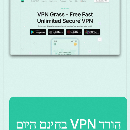
הורד VPN בחינם היום