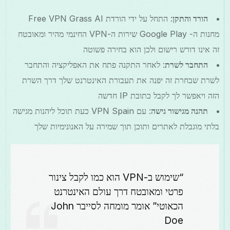
הורד והתקן
: התחל על ידי הורדת Free VPN Grass AI
מחנות ה- Google Play שירות ה-VPN החינמי מהיר ומאובטח
זה אינו דורש רישום ולכן הוא בחירה פשוטה
התחבר לשרת
: לאחר התקנה פתח את האפליקציה והתחבר
לשרת שבחרת זה יפנה את תעבורת האינטרנט שלך דרך השרת
הזה ויאפשר לך לקבל כתובת IP חדשה
תהנה מגישור גישה
: עם VPN Spain כעת תוכל ליהנות מגישה
בלתי מוגבלת לאתרים ותוכן תוך שמירה על האנונימיות שלך
“שימוש ב-VPN הוא כמו לקבל צינור
פרטי ומאובטח דרך עולם האינטרנט
הכאוטי” אומר מומחה לסייבר John
Doe