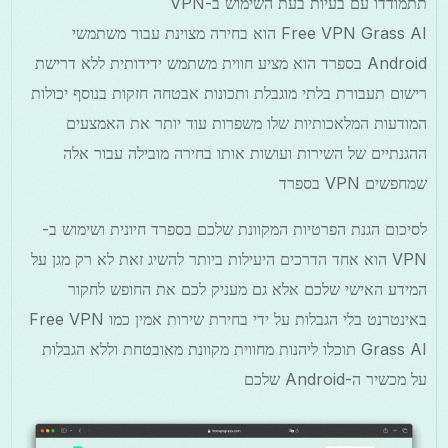
תתמודדו עם בעיות בעת השימוש ב-VPN
Free VPN Grass AI הוא בחירה מצוינת עבור משתמשי
Android בספרד הוא מציע חווית משתמש ידידותית ללא דרישת
רישום תעבורת בלתי מוגבלת ותכונות אבטחה חזקות בנוסף יכולות
המודעות המלאכותיות שלו משפרות עוד יותר את האמצעים
ההגנתיים של השירות ועושות אותו בחירה מובילה עבור אלה
שמחפשים VPN בספרד
לסיכום הגנת הפרטיות המקוונת שלכם בספרד חיונית ושימוש ב-
VPN הוא אחד הדרכים היעילות ביותר להשיג זאת לא רק מגן על
המידע האישי שלכם אלא גם מעניק לכם את החופש לחקור
באינטרנט בלי הגבלות על ידי בחירת שירות אמין כמו Free VPN
Grass AI תוכלו ליהנות מחווית מקוונת מאובטחת וללא הגבלות
על מכשיר ה-Android שלכם