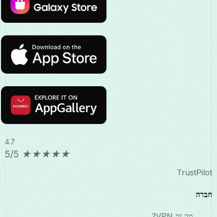
4.7
5/5
★
★
★
★
★
TrustPilot
חברה
מה זה VPN?