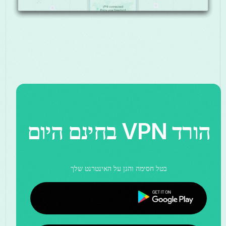
הורד VPN בחינם היום
בטל חסימה והגן על האינטרנט שלך