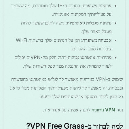
פרטיות משופרת
: כתובת ה-IP שלך מוסתרת, מה ששומר
על פעילויותיך המקוונות אנונימיות.
עקיפת מגבלות גיאוגרפיות
: גישה לתוכן שעשוי להיות
מוגבל באזור שלך.
אבטחה משופרת
: הגן על הנתונים שלך ברשתות Wi-Fi
ציבוריות מפני האקרים.
מהירויות אינטרנט גבוהות יותר
: חלק מה-VPNים יכולים
לעזור להפחית את ההגבלה מצד ספק השירות שלך.
שימוש ב-VPN בנורווגיה מאפשר לך לגלוש באינטרנט בחופשיות
ובבטחה. זה מאפשר לך ליהנות מפעילויותיך המקוונות מבלי לדאוג
כל הזמן להיות במעקב או שהנתונים שלך ייפגעו.
נסה
VPN נורווגיה
להגנה אמינה על אנדרואיד.
למה לבחור ב-VPN Free Grass?