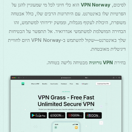
לסיכום,
VPN Norway
הוא כלי חיוני לכל מי שמעוניין להגן על
הפרטיות שלו באינטרנט. עם היתרונות הרבים שלו, כולל אבטחה
משופרת, היכולת לעקוף מגבלות, וממשק ידידותי למשתמש, זהו
הבחירה המושלמת למשתמשי אנדרואיד. אל תתפשר על הבטיחות
שלך באינטרנט—שקול להשתמש ב-VPN Norway היום לחוויית
דיגיטלית מאובטחת.
בחירת
VPN נורווגיה
מבטיחה גלישה בטוחה.