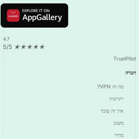
4.7
5/5
★
★
★
★
★
TrustPilot
חברה
מה זה VPN?
יתרונות
איך זה עובד
משוב
מחיר