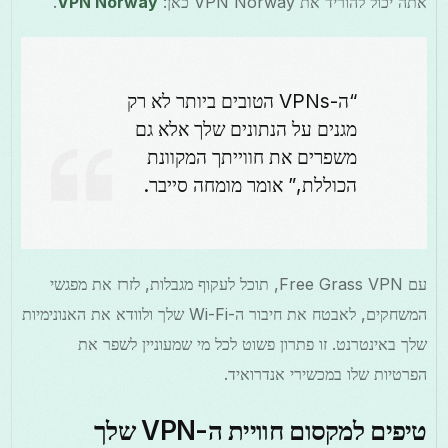
אתה יכול להוריד את VPN Norway כאן:
VPN Norway
.
“ה-VPNs הטובים ביותר לא רק
מגנים על הנתונים שלך אלא גם
משפרים את חווייתך המקוונת
הכוללת,” אומר מומחה סייבר.
עם Free Grass VPN, תוכל לעקוף מגבלות, לזרז את מפגשי
המשחקים, לאבטח את חיבור ה-Wi-Fi שלך ולוודא את האנונימיות
שלך באינטרנט. זו פתרון פשוט לכל מי שמעוניין לשפר את
הפרטיות שלו במכשירי אנדרואיד.
טיפים למקסום חוויית ה-VPN שלך