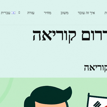
ת
איך זה עובד
משוב
מחיר
עזרה
עברית
English
гарски
rançais
Italiano