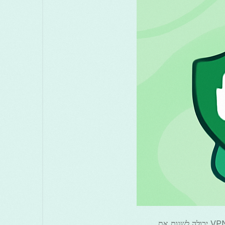
मराठी
മലയാളം
Melayu
Маке
සිංහල
Српски
Русский
Türkçe
ไทย
אם אתה משתמש אנדרואיד שמעוניין לשפר את האבטחה והפרטיות שלך באינטרנט, הבנת קודי יוצרי VPN יכולה לשנות את