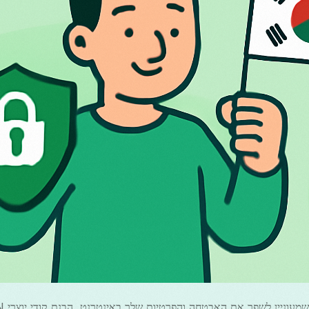
донски
Română
తెలుగు