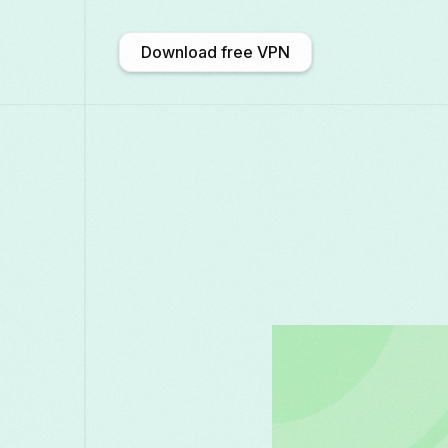
Download free VPN
አማርኛ
Shqip
Afrikaans
中文 (中国)
Català
ဗမာစာ
Бъл
Deutsch
ქართული
Galego
F
Қазақ тілі
ಕನ್ನಡ
日本語