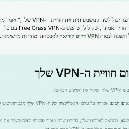
“שימוש בקודי יוצר יכול לשדרג משמעותית את חוויית ה-VPN ש
טכנולוגיה. עבור חוויה אמינה, שקול להשתמש ב-
 תשכח לנסות
VPN דרום קוריאה
לאבטחה ומהירות מרשימות.
ויית ה-VPN שלך
 הבאים:
ופן קבוע
: שמירה על עדכון האפליקציה של ה-N
נכון
: בהתאם לצרכים שלך, בחירת שרת באזור ספציפי יכולה לשפר את מה
גרפית, כולל תוכן מ-VPN דרום קוריאה.