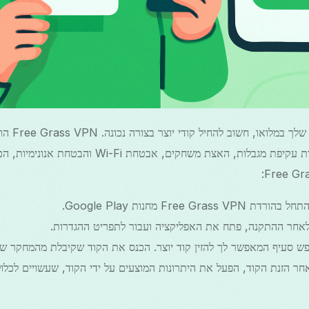
כדי לנצל את
אנדרואיד. התכונות שלו כוללות עקיפת מגבלות, האצת משח
ל בהורדת Free Grass VPN מחנות Google Play.
לאחר ההתקנה, פתח את האפליקציה ועבור לתפריט ההגדרות.
פש סעיף המאפשר לך להזין קוד יוצר. הכנס את הקוד שקיבלת מהמחקר של
אחר הזנת הקוד, הפעל את היתרונות המוצעים על ידי הקוד, שעשויים לכלול 