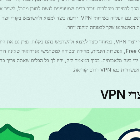
ם קוריאה הפך לבחירה פופולרית עבור רבים שמעוניינים לגשת לתוכן מוגבל, לשפ
את האנונימיות שלהם באינטרנט. עם העלייה בשירותי VPN, ידיעה כיצד למצוא ול
ית האינטרנט שלך לבטוחה ומהנה יותר.
במאמר זה, נעמיק בעולם קודי יוצרי VPN, במיוחד כיצד למצוא ולהשתמש בהם בקלות. נציי
VPN אמין כמו Free Grass VPN, אפשרות חינמית, מהירה ובטוחה למשתמשי אנדרואיד 
ו VPN דרום קוריאה.
VPN