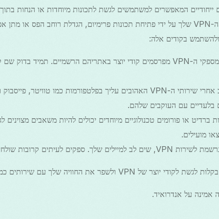
אלה יכולים לשפר את חוויית ה-VPN שלך על ידי פתיחת תכונות פרימיום, הגדלת רוחב הפס או
ולהשתמש בקודים אלה:
: רבים מספקי ה-VPN מפרסמים קודי יוצר באתריהם הרשמיים. תמיד בדוק
: עקוב אחרי שירותי ה-VPN האהובים עליך בפלטפורמות כמו טוויטר, פ
 בלעדיים עם העוקבים שלהם.
ת ברדיט או פורומים טכנולוגיים מיוחדים יכולים להיות משאבים מצוינים לגיל
ו מועילים.
לב למיילים שלך. ספקים לעיתים קרובות שולחים קודי יוצר למנויים שלהם.
ולשפר את החוויה שלך עם שירותים כמו VPN דרום קוריאה.
 אמינה על אנדרואיד.