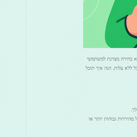
 שירות ה-VPN שלך במלואו, חשוב להחיל קודי יוצר בצורה נכונה. Free Grass VPN הוא בחירה מצוינת למשתמשי
קים, אבטחת Wi-Fi והבטחת אנונימיות, הכל ללא עלות. הנה איך תוכל
ך.
מהירויות גבוהות יותר או