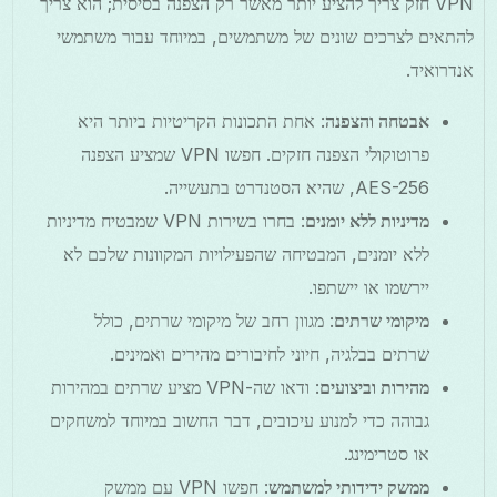
VPN חזק צריך להציע יותר מאשר רק הצפנה בסיסית; הוא צריך
להתאים לצרכים שונים של משתמשים, במיוחד עבור משתמשי
אנדרואיד.
אבטחה והצפנה
: אחת התכונות הקריטיות ביותר היא
פרוטוקולי הצפנה חזקים. חפשו VPN שמציע הצפנה
AES-256, שהיא הסטנדרט בתעשייה.
מדיניות ללא יומנים
: בחרו בשירות VPN שמבטיח מדיניות
ללא יומנים, המבטיחה שהפעילויות המקוונות שלכם לא
יירשמו או יישתפו.
מיקומי שרתים
: מגוון רחב של מיקומי שרתים, כולל
שרתים בבלגיה, חיוני לחיבורים מהירים ואמינים.
מהירות וביצועים
: ודאו שה-VPN מציע שרתים במהירות
גבוהה כדי למנוע עיכובים, דבר החשוב במיוחד למשחקים
או סטרימינג.
ממשק ידידותי למשתמש
: חפשו VPN עם ממשק