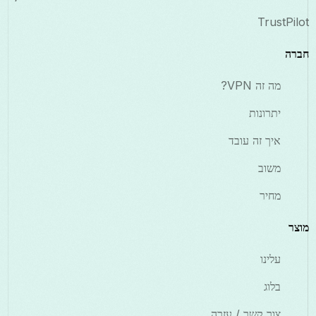
TrustPilot
חברה
מה זה VPN?
יתרונות
איך זה עובד
משוב
מחיר
מוצר
עלינו
בלוג
צור קשר / עזרה