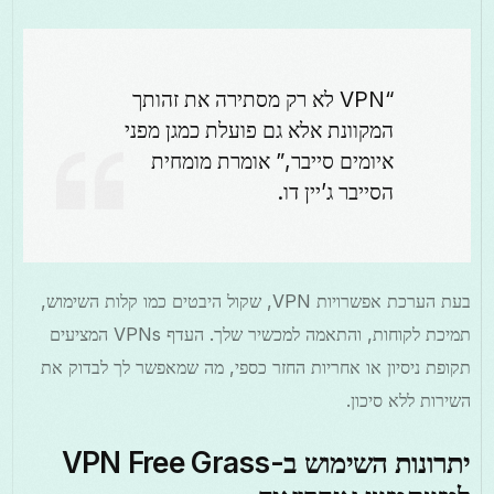
“VPN לא רק מסתירה את זהותך
המקוונת אלא גם פועלת כמגן מפני
איומים סייבר,” אומרת מומחית
הסייבר ג’יין דו.
בעת הערכת אפשרויות VPN, שקול היבטים כמו קלות השימוש,
תמיכת לקוחות, והתאמה למכשיר שלך. העדף VPNs המציעים
תקופת ניסיון או אחריות החזר כספי, מה שמאפשר לך לבדוק את
השירות ללא סיכון.
יתרונות השימוש ב-VPN Free Grass