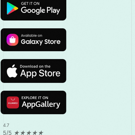
4.7
5/5
★
★
★
★
★