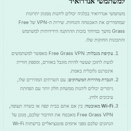
למשתמשי אנדרואיד
משתמשי אנדרואיד בבלגיה יכולים ליהנות ממגוון יתרונות
שמחמירים את האבטחה והנוחות. שירות ה-VPN של Free
Grass מושך במיוחד בזכות ההתקנה הידידותית למשתמש
והתכונות החזקות שלו.
עקיפת מגבלות
: Free Grass VPN מאפשר למשתמשים
לגשת לתוכן שעשוי להיות מוגבל באזורם, ומספק חוויית
אינטרנט גלובלית באמת.
הגברת מהירות המשחקים
: עם השרתים המהירים שלו,
גיימרים יכולים ליהנות ממשחק חלק יותר עם הפחתת
עיכובים ולחץ.
Wi-Fi מאובטח
: בין אם אתם בבית קפה או בשדה תעופה,
Free Grass VPN מאבטח את החיבור שלכם, מגונן על
הנתונים שלכם מפני איומים פוטנציאליים ברשתות Wi-Fi