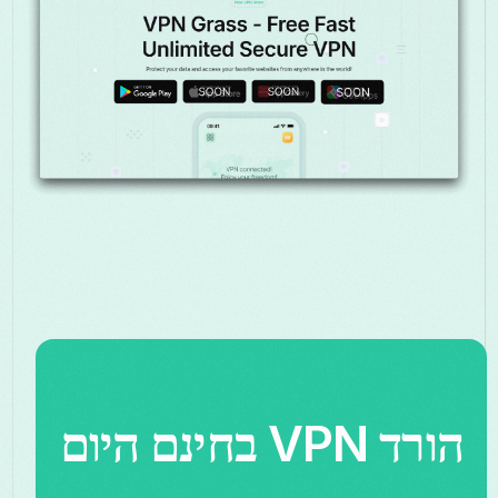
הורד VPN בחינם היום