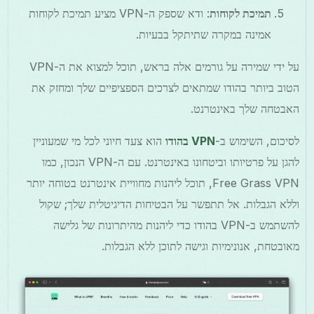
תמיכת לקוחות
: ודא שספק ה-VPN מציע תמיכת לקוחות
אמינה במקרה שתיתקל בבעיות.
על ידי שמירה על גורמים אלה בראש, תוכל למצוא את ה-VPN
הטוב ביותר בהודו שמתאים לצרכים הספציפיים שלך ומחזק את
האבטחה שלך באינטרנט.
לסיכום, השימוש ב-
VPN בהודו
הוא צעד חיוני לכל מי שמעוניין
להגן על פרטיותו וביטחונו באינטרנט. עם ה-VPN הנכון, כמו
Free Grass VPN, תוכל ליהנות מחוויית אינטרנט בטוחה יותר
וללא הגבלות. אל תתפשר על הבטיחות הדיגיטלית שלך; שקול
להשתמש ב-VPN בהודו כדי ליהנות מהיתרונות של גלישה
מאובטחת, אנונימיות וגישה לתוכן ללא הגבלות.