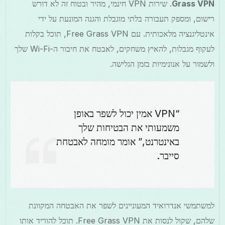
Grass VPN
. שירות VPN חינמי, מהיר ובטוח זה לא דורש
רישום, ומספק תעבורה בלתי מוגבלת והגנה המונעת על ידי
אינטליגנציה מלאכותית. עם Free Grass VPN, תוכל בקלות
לעקוף מגבלות, להאיץ משחקים, לאבטח את חיבור ה-Wi-Fi שלך
ולשמור על אנונימיות בזמן הגלישה.
“VPN אמין יכול לשפר באופן
משמעותי את הבטיחות שלך
באינטרנט,” אומר מומחה לאבטחת
סייבר.
למשתמשי אנדרואיד המעוניינים לשפר את האבטחה המקוונת
שלהם, שקול לנסות את Free Grass VPN. תוכל להוריד אותו