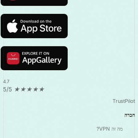
4.7
5/5
★
★
★
★
★
TrustPilot
חברה
מה זה VPN?