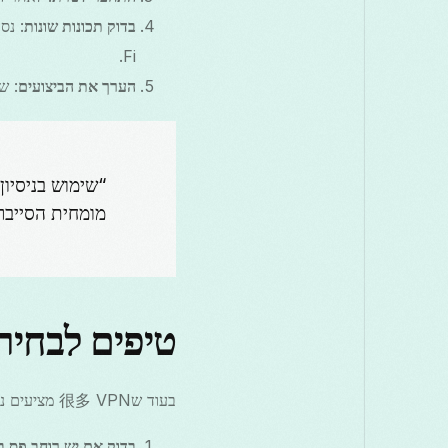
בדוק תכונות שונות
Fi.
הערך את הביצועים
: ש
מומחית הסייבר ג
טיפים לבחירת ה-PN
בעוד ש很多 VPN מציעים ניסיונות חינם, לא כולם נוצרו שווים. הנה כמה טיפים שיעזרו לך לבחור את המתאים:
בדוק אם יש רוחב פס בל