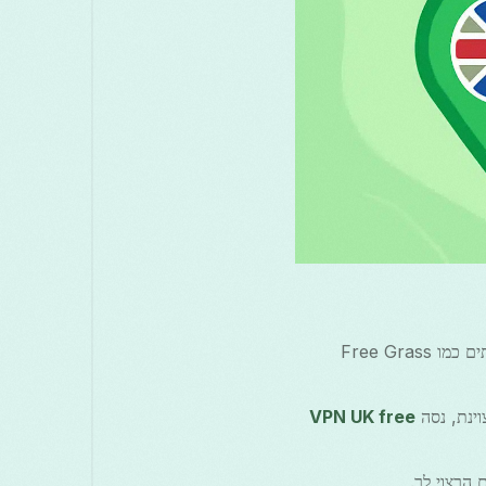
: חפש VPN שמציע ממשק ידידותי למשתמש וביקורות טובות. שקול שירותים כמו Free Grass
VPN UK free
הרצוי לך.