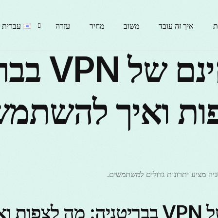
ת
איך זה עובד
משוב
מחיר
עזרה
עברית
ניסיון חינם
English
ות ואיך להשתמש
гарски
rançais
Italiano
ניסיון חינם של VPN בבריטניה: מה לצפות 