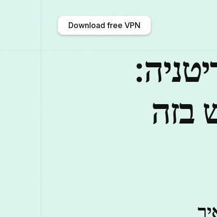
Download free VPN
 של VPN בבריטניה:
አማርኛ
Shqip
Afrikaans
 בזה
中文 (中国)
Català
ဗမာစာ
Бъл
Deutsch
ქართული
Galego
F
Қазақ тілі
ಕನ್ನಡ
日本語
ואיך