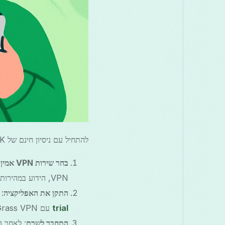
להתחיל עם ניסיון חינם של VPN UK זה פשוט. הנה איך אתה יכול למקסם את החוויה:
בחר שירות VPN אמין
VPN, הידוע במהירות ובביטחונו.
התקן את האפליקציה
: הו
trial
עם Free Grass VPN, שאינה דורשת רישום ומציעה תעבורה בלתי מוגבלת.
התחבר לשרת
: לאחר ה