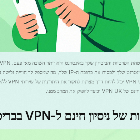
מסייעת להצפין את חיבור האינטרנט שלך ולכסות את כתובת ה-IP שלך, מה ש
אנדרואיד, ניסיו
יק את המרב ממנו.
ניסיון חינם ל-VPN בבריטניה