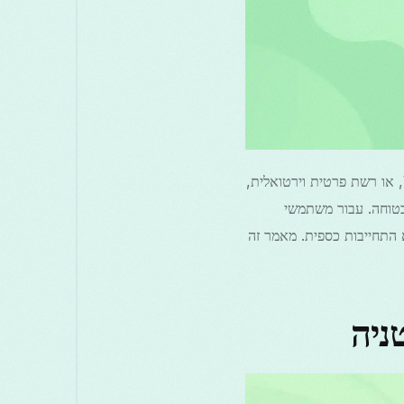
בעולם הדיגיטלי של היום, הבטחת הפרטיות והביטחון שלך באינטרנט היא יותר חשובה מאי פעם. VPN, או רשת פרטית וירטואלית,
מספק לך חוויית גלישה בטוחה. עבור משתמשי
ן חינם של VPN UK יכול להיות דרך מצוינת לחקור את היתרונות של שירותי VPN ללא התחייבות כספית. מאמר זה