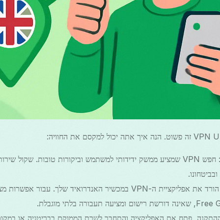
רד את אפליקציית ה-VPN במכשיר האנדרואיד שלך. עבור אפשרות מצוינת, נסה
התקנה, פתח את האפליקציה והתחבר לשרת הממוקם בבריטניה או במקום 