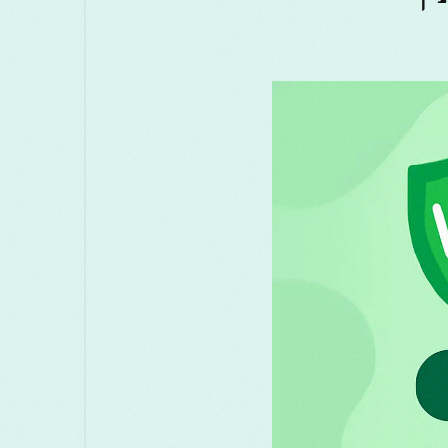
मराठी
മലയാളം
Melayu
Маке
සිංහල
Српски
Русский
Türkçe
ไทย