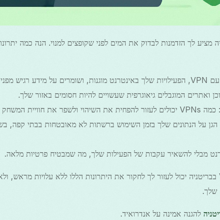
נם של VPN בבריטניה מציע לך הזדמנות לבדוק את המים לפני שקופצים למנוי. הנה כמה ית
שלך באינטרנט מוגנות, ושומרים על מידע רגיש מפני האקרים ומרגלים.
כן ואתרים המוגבלים גיאוגרפית שעשויים להיות חסומים באזור שלך.
כמה VPNs יכולים לעזור להפחית את השיהוי ולשפר את חוויית המשחק שלך.
 הגן על הנתונים שלך בזמן השימוש ברשתות לא מאובטחות בבתי קפה, בש
רנט מבלי להשאיר עקבות של הפעילות שלך, מה שמבטיח פרטיות מלאה.
שימוש בניסיון חינם של VPN בבריטניה יכול לעזור לך לחקור את היתרונות הללו ללא עלויות 
שלך.
להגנה אמינה על אנדרואיד.