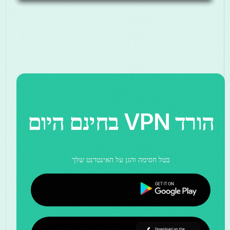
הורד VPN בחינם היום
בטל חסימה והגן על האינטרנט שלך