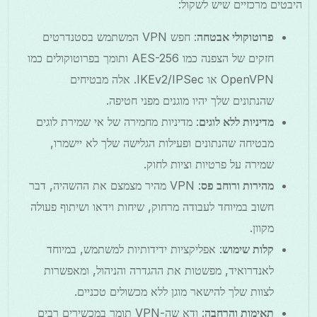
היבטים מרכזיים שיש לשקול:
פרוטוקולי אבטחה
: חפש VPN המשתמש בסטנדרטים
חזקים של הצפנה כמו AES-256 ותומך בפרוטוקולים כמו
OpenVPN או IKEv2/IPSec. אלה מבטיחים
שהנתונים שלך יהיו מוגנים מפני חטיפה.
מדיניות ללא לוגים
: מדיניות מחמירה של אי שמירת לוגים
מבטיחה שהנתונים ופעילות הגלישה שלך לא יישמרו,
שמירה על פרטיות וציות לחוק.
מהירות ורוחב פס
: VPN מהיר מצמצם את ההשהיה, דבר
חשוב במיוחד לעבודה מרחוק, שיחות וידאו ושיתוף פעולה
מקוון.
קלות שימוש
: אפליקציות ידידותיות למשתמש, במיוחד
לאנדרואיד, מפשטות את ההגדרה והניהול, ומאפשרות
לצוות שלך להישאר מוגן ללא מכשולים טכניים.
תאימות והרחבה
: ודא שה-VPN תומך במכשירים רבים