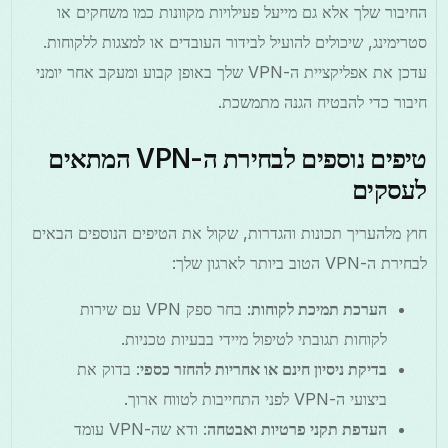
החיבור שלך אלא גם מייעל פעילויות מקוונות כמו משחקים או
סטרימינג, שיכולים להועיל לבידור העובדים או למצגות ללקוחות.
עדכן את אפליקציית ה-VPN שלך באופן קבוע ומעקב אחר יומני
חיבור כדי להבטיח הגנה מתמשכת.
טיפים נוספים לבחירת ה-VPN המתאים
לעסקים
חוץ מלהעריך תכונות והגדרות, שקול את הטיפים הנוספים הבאים
לבחירת ה-VPN הטוב ביותר לארגון שלך:
הערכת תמיכת לקוחות
: בחר ספק VPN עם שירות
לקוחות תגובתי לטיפול מיידי בבעיות טכניות.
בדיקת ניסיון חינם או אחריות להחזר כספי
: בדוק את
ביצועי ה-VPN לפני התחייבות לטווח ארוך.
העדפת תקני פרטיות ואבטחה
: ודא שה-VPN עומד