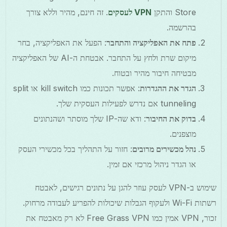
Store והתקן
VPN לעסקים
. זה חינם, מהיר וללא צורך
בהרשמה.
פתח את האפליקציה והתחבר
: הפעל את האפליקציה, בחר
מיקום שרת ולחץ על התחבר. אבטחת ה-AI של האפליקציה
מבטיחה חיבור מהיר ובטוח.
הגדר את ההגדרות
: אפשר תכונות כמו kill switch או split
tunneling אם נדרש לפעילות העסקית שלך.
בדוק את החיבור
: ודא שה-IP שלך מוסתר ושהנתונים
מוצפנים.
נהל מכשירים מרובים
: חזור על התהליך בכל מכשירי העסק
או הגדר ניהול מרכזי אם זמין.
שימוש ב-VPN לעסק עוזר להגן על נתונים רגישים, לאבטח
רשתות Wi-Fi ולעקוף הגבלות שיכולות להפריע לעבודה מרחוק.
זכור, VPN אמין כמו Free Grass VPN לא רק מאבטח את