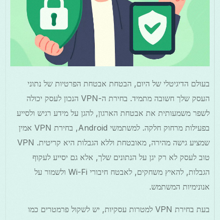
בעולם הדיגיטלי של היום, הבטחת אבטחת הפרטיות של נתוני
העסק שלך חשובה מתמיד. בחירת ה-VPN הנכון לעסק יכולה
לשפר משמעותית את אבטחת הארגון, להגן על מידע רגיש ולסייע
בפעילות מרחוק חלקה. למשתמשי Android, בחירת VPN אמין
שמציע גישה מהירה, מאובטחת וללא הגבלות היא קריטית. VPN
טוב לעסק לא רק יגן על הנתונים שלך, אלא גם יסייע לעקוף
הגבלות, להאיץ משחקים, לאבטח חיבורי Wi-Fi ולשמור על
אנונימיות המשתמש.
בעת בחירת VPN למטרות עסקיות, יש לשקול פרמטרים כמו