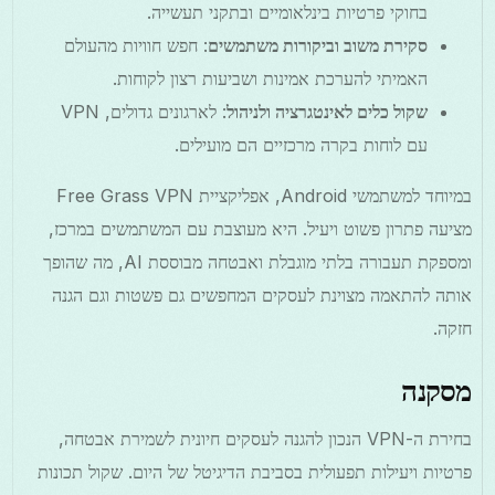
בחוקי פרטיות בינלאומיים ובתקני תעשייה.
סקירת משוב וביקורות משתמשים
: חפש חוויות מהעולם
האמיתי להערכת אמינות ושביעות רצון לקוחות.
שקול כלים לאינטגרציה ולניהול
: לארגונים גדולים, VPN
עם לוחות בקרה מרכזיים הם מועילים.
במיוחד למשתמשי Android, אפליקציית Free Grass VPN
מציעה פתרון פשוט ויעיל. היא מעוצבת עם המשתמשים במרכז,
ומספקת תעבורה בלתי מוגבלת ואבטחה מבוססת AI, מה שהופך
אותה להתאמה מצוינת לעסקים המחפשים גם פשטות וגם הגנה
חזקה.
מסקנה
בחירת ה-VPN הנכון להגנה לעסקים חיונית לשמירת אבטחה,
פרטיות ויעילות תפעולית בסביבת הדיגיטל של היום. שקול תכונות