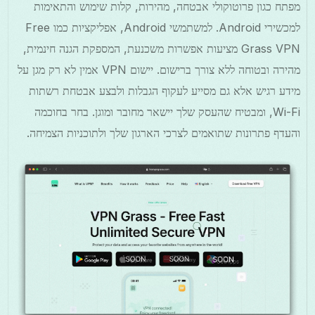
מפתח כגון פרוטוקולי אבטחה, מהירות, קלות שימוש והתאימות
למכשירי Android. למשתמשי Android, אפליקציות כמו Free
Grass VPN מציעות אפשרות משכנעת, המספקת הגנה חינמית,
מהירה ובטוחה ללא צורך ברישום. יישום VPN אמין לא רק מגן על
מידע רגיש אלא גם מסייע לעקוף הגבלות ולבצע אבטחת רשתות
Wi-Fi, ומבטיח שהעסק שלך יישאר מחובר ומוגן. בחר בחוכמה
והעדף פתרונות שתואמים לצרכי הארגון שלך ולתוכניות הצמיחה.