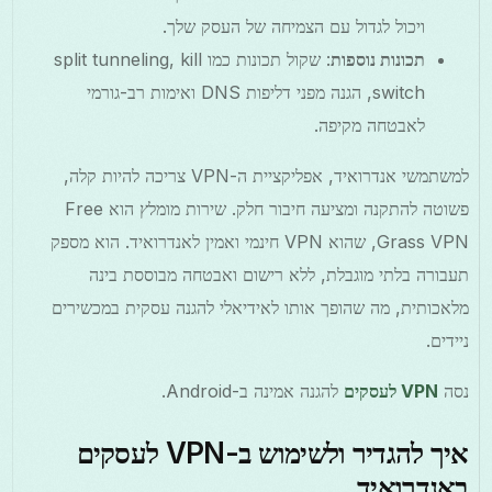
ויכול לגדול עם הצמיחה של העסק שלך.
תכונות נוספות
: שקול תכונות כמו split tunneling, kill
switch, הגנה מפני דליפות DNS ואימות רב-גורמי
לאבטחה מקיפה.
למשתמשי אנדרואיד, אפליקציית ה-VPN צריכה להיות קלה,
פשוטה להתקנה ומציעה חיבור חלק. שירות מומלץ הוא Free
Grass VPN, שהוא VPN חינמי ואמין לאנדרואיד. הוא מספק
תעבורה בלתי מוגבלת, ללא רישום ואבטחה מבוססת בינה
מלאכותית, מה שהופך אותו לאידיאלי להגנה עסקית במכשירים
ניידים.
נסה
VPN לעסקים
להגנה אמינה ב-Android.
איך להגדיר ולשימוש ב-VPN לעסקים
באנדרואיד