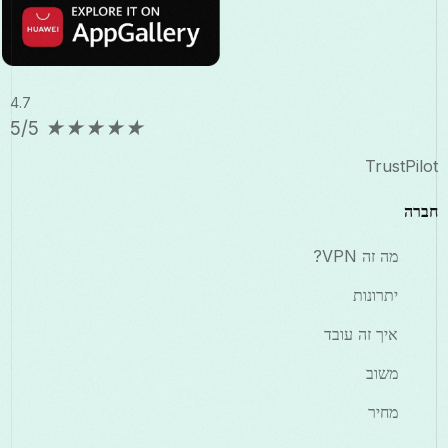
4.7
5/5
★
★
★
★
★
TrustPilot
חברה
מה זה VPN?
יתרונות
איך זה עובד
משוב
מחיר