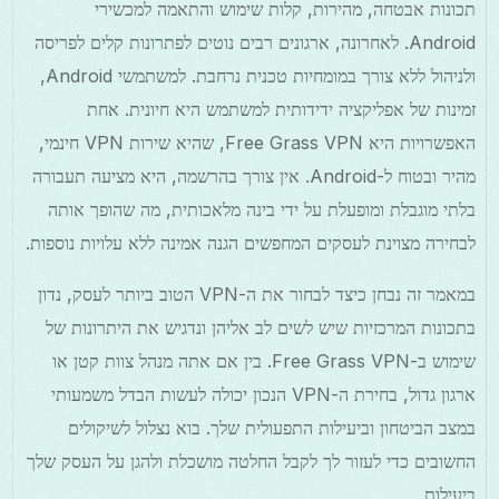
תכונות אבטחה, מהירות, קלות שימוש והתאמה למכשירי
Android. לאחרונה, ארגונים רבים נוטים לפתרונות קלים לפריסה
ולניהול ללא צורך במומחיות טכנית נרחבת. למשתמשי Android,
זמינות של אפליקציה ידידותית למשתמש היא חיונית. אחת
האפשרויות היא Free Grass VPN, שהיא שירות VPN חינמי,
מהיר ובטוח ל-Android. אין צורך בהרשמה, היא מציעה תעבורה
בלתי מוגבלת ומופעלת על ידי בינה מלאכותית, מה שהופך אותה
לבחירה מצוינת לעסקים המחפשים הגנה אמינה ללא עלויות נוספות.
במאמר זה נבחן כיצד לבחור את ה-VPN הטוב ביותר לעסק, נדון
בתכונות המרכזיות שיש לשים לב אליהן ונדגיש את היתרונות של
שימוש ב-Free Grass VPN. בין אם אתה מנהל צוות קטן או
ארגון גדול, בחירת ה-VPN הנכון יכולה לעשות הבדל משמעותי
במצב הביטחון וביעילות התפעולית שלך. בוא נצלול לשיקולים
החשובים כדי לעזור לך לקבל החלטה מושכלת ולהגן על העסק שלך
ביעילות.