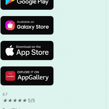
4.7
★
★
★
★
★
5/5