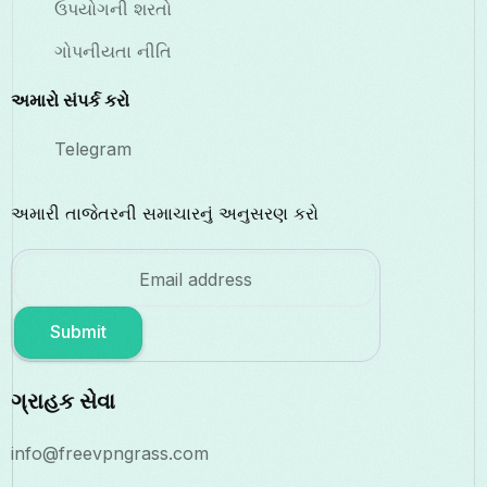
ઉપયોગની શરતો
ગોપનીયતા નીતિ
અમારો સંપર્ક કરો
Telegram
અમારી તાજેતરની સમાચારનું અનુસરણ કરો
Submit
ગ્રાહક સેવા
info@freevpngrass.com