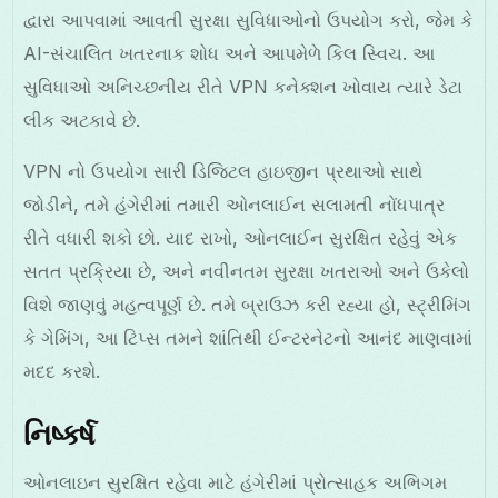
દ્વારા આપવામાં આવતી સુરક્ષા સુવિધાઓનો ઉપયોગ કરો, જેમ કે
AI-સંચાલિત ખતરનાક શોધ અને આપમેળે કિલ સ્વિચ. આ
સુવિધાઓ અનિચ્છનીય રીતે VPN કનેક્શન ખોવાય ત્યારે ડેટા
લીક અટકાવે છે.
VPN નો ઉપયોગ સારી ડિજિટલ હાઇજીન પ્રથાઓ સાથે
જોડીને, તમે હંગેરીમાં તમારી ઓનલાઈન સલામતી નોંધપાત્ર
રીતે વધારી શકો છો. યાદ રાખો, ઓનલાઈન સુરક્ષિત રહેવું એક
સતત પ્રક્રિયા છે, અને નવીનતમ સુરક્ષા ખતરાઓ અને ઉકેલો
વિશે જાણવું મહત્વપૂર્ણ છે. તમે બ્રાઉઝ કરી રહ્યા હો, સ્ટ્રીમિંગ
કે ગેમિંગ, આ ટિપ્સ તમને શાંતિથી ઈન્ટરનેટનો આનંદ માણવામાં
મદદ કરશે.
નિષ્કર્ષ
ઓનલાઇન સુરક્ષિત રહેવા માટે હંગેરીમાં પ્રોત્સાહક અભિગમ