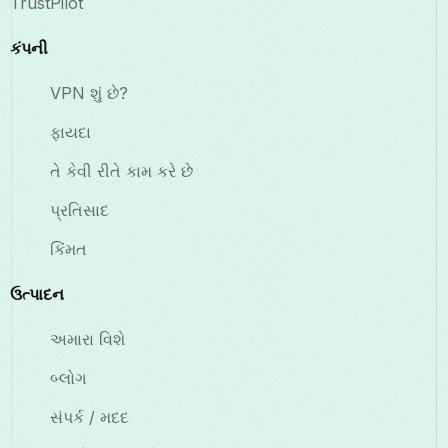
TrustPilot
કંપની
VPN શું છે?
ફાયદા
તે કેવી રીતે કામ કરે છે
પ્રતિસાદ
કિંમત
ઉત્પાદન
અમારા વિશે
બ્લોગ
સંપર્ક / મદદ