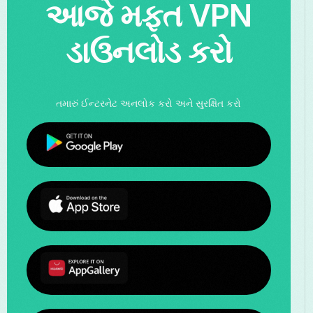
આજે મફત VPN
ડાઉનલોડ કરો
તમારું ઈન્ટરનેટ અનલોક કરો અને સુરક્ષિત કરો