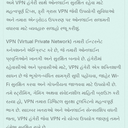
અમે VPN હંગેરી સાથે ઓનલાઈન સુરક્ષિત રહેવા માટે
મહત્વપૂર્ણ ટિપ્સ, ફ્રી ગ્રાસ VPN જેવી ઉપયોગી સુવિધાઓ
અને તમારા એન્ડ્રોઇડ ઉપકરણ પર ઓનલાઈન સલામતી
વધારવા માટે વ્યવહારુ સલાહો રજૂ કરીશું.
VPN (Virtual Private Network) તમારી ઈન્ટરનેટ
કનેક્શનને એન્ક્રિપ્ટ કરે છે, જે તમારી ઓનલાઈન
પ્રવૃત્તિઓને ખાનગી અને સુરક્ષિત બનાવે છે. હંગેરીમાં
રહેવાસીઓ અને પ્રવાસીઓ માટે, VPN હંગેરી એક શક્તિશાળી
સાધન છે જે ભૂગોળ-બંધિત સામગ્રી સુધી પહોંચવા, જાહેર Wi-
Fi સુરક્ષિત કરવા અને ગોપનીયતા જાળવવા માટે ઉપયોગી છે.
તમે સ્ટ્રીમિંગ, ગેમિંગ અથવા સંવેદનશીલ માહિતી બ્રાઉઝ કરી
રહ્યા હો, VPN તમારા ડિજિટલ સુરક્ષા ટૂલકિટનો મહત્વપૂર્ણ
ભાગ છે. સાઇબર ખતરાઓ અને ઓનલાઈન સેન્સરશિપ વધતી
જતા, VPN હંગેરી જેવા VPN નો યોગ્ય ઉપયોગ જાણવું તમને
હંમેશા સુરક્ષિત રાખે છે.