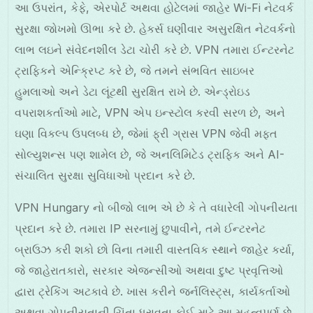
આ ઉપરાંત, કેફે, એરપોર્ટ અથવા હોટેલમાં જાહેર Wi-Fi નેટવર્ક
સુરક્ષા જોખમો ઊભા કરે છે. હેકર્સ ઘણીવાર અસુરક્ષિત નેટવર્કનો
લાભ લઇને સંવેદનશીલ ડેટા ચોરી કરે છે. VPN તમારા ઈન્ટરનેટ
ટ્રાફિકને એન્ક્રિપ્ટ કરે છે, જે તમને સંભવિત સાઇબર
હુમલાઓ અને ડેટા લૂંટથી સુરક્ષિત રાખે છે. એન્ડ્રોઇડ
વપરાશકર્તાઓ માટે, VPN એપ ઇન્સ્ટોલ કરવી સરળ છે, અને
ઘણા વિકલ્પ ઉપલબ્ધ છે, જેમાં ફ્રી ગ્રાસ VPN જેવી મફત
સોલ્યુશન્સ પણ શામેલ છે, જે અનલિમિટેડ ટ્રાફિક અને AI-
સંચાલિત સુરક્ષા સુવિધાઓ પ્રદાન કરે છે.
VPN Hungary નો બીજો લાભ એ છે કે તે વધારેલી ગોપનીયતા
પ્રદાન કરે છે. તમારા IP સરનામું છુપાવીને, તમે ઈન્ટરનેટ
બ્રાઉઝ કરી શકો છો વિના તમારી વાસ્તવિક સ્થાને જાહેર કર્યા,
જે જાહેરાતકારો, સરકાર એજન્સીઓ અથવા દુષ્ટ પ્રવૃત્તિઓ
દ્વારા ટ્રેકિંગ અટકાવે છે. ખાસ કરીને જર્નલિસ્ટ્સ, કાર્યકર્તાઓ
અથવા ગોપનીયતાની ચિંતા ધરાવતા કોઈ માટે આ મહત્વપૂર્ણ છે.