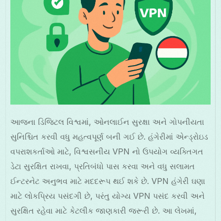
આજના ડિજિટલ વિશ્વમાં, ઓનલાઈન સુરક્ષા અને ગોપનીયતા
સુનિશ્ચિત કરવી વધુ મહત્વપૂર્ણ બની ગઈ છે. હંગેરીમાં એન્ડ્રોઇડ
વપરાશકર્તાઓ માટે, વિશ્વસનીય VPN નો ઉપયોગ વ્યક્તિગત
ડેટા સુરક્ષિત રાખવા, પ્રતિબંધો પાસ કરવા અને વધુ સલામત
ઈન્ટરનેટ અનુભવ માટે મદદરૂપ થઈ શકે છે. VPN હંગેરી ઘણા
માટે લોકપ્રિય પસંદગી છે, પરંતુ યોગ્ય VPN પસંદ કરવી અને
સુરક્ષિત રહેવા માટે કેટલીક જાણકારી જરૂરી છે. આ લેખમાં,