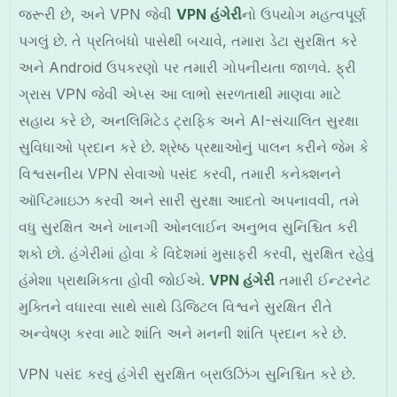
જરૂરી છે, અને VPN જેવી
VPN હંગેરી
નો ઉપયોગ મહત્વપૂર્ણ
પગલું છે. તે પ્રતિબંધો પાસેથી બચાવે, તમારા ડેટા સુરક્ષિત કરે
અને Android ઉપકરણો પર તમારી ગોપનીયતા જાળવે. ફ્રી
ગ્રાસ VPN જેવી એપ્સ આ લાભો સરળતાથી માણવા માટે
સહાય કરે છે, અનલિમિટેડ ટ્રાફિક અને AI-સંચાલિત સુરક્ષા
સુવિધાઓ પ્રદાન કરે છે. શ્રેષ્ઠ પ્રથાઓનું પાલન કરીને જેમ કે
વિશ્વસનીય VPN સેવાઓ પસંદ કરવી, તમારી કનેક્શનને
ઑપ્ટિમાઇઝ કરવી અને સારી સુરક્ષા આદતો અપનાવવી, તમે
વધુ સુરક્ષિત અને ખાનગી ઓનલાઈન અનુભવ સુનિશ્ચિત કરી
શકો છો. હંગેરીમાં હોવા કે વિદેશમાં મુસાફરી કરવી, સુરક્ષિત રહેવું
હંમેશા પ્રાથમિકતા હોવી જોઈએ.
VPN હંગેરી
તમારી ઈન્ટરનેટ
મુક્તિને વધારવા સાથે સાથે ડિજિટલ વિશ્વને સુરક્ષિત રીતે
અન્વેષણ કરવા માટે શાંતિ અને મનની શાંતિ પ્રદાન કરે છે.
VPN પસંદ કરવું હંગેરી સુરક્ષિત બ્રાઉઝિંગ સુનિશ્ચિત કરે છે.