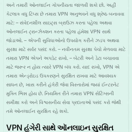
અને તમારી ઓનલાઈન ગોપનીયતા જાળવી શકો છો. અહીં
કેટલાક વધુ ટિપ્સ છે તમારા VPN અનુભવને વધુ શ્રેષ્ઠ બનાવવા
માટે: – સંવેદનશીલ સાઇટ્સ બ્રાઉઝ કરતા પહેલા અથવા
ઓનલાઈન ટ્રાન્ઝેક્શન કરતા પહેલા હંમેશા VPN સાથે
જોડાઓ. – એપની સુવિધાઓનો ઉપયોગ કરીને ઝડપ અથવા
સુરક્ષા માટે સર્વર પસંદ કરો. – નવીનતમ સુરક્ષા પેચો મેળવવા માટે
તમારા VPN એપને અપડેટ રાખો. – બેટરી અને ડેટા બચાવવા
માટે જરૂર ન હોય ત્યારે VPN બંધ કરો. યાદ રાખો, VPN એ
તમારા એન્ડ્રોઇડ ઉપકરણને સુરક્ષિત રાખવા માટે આવશ્યક
સાધન છે, ખાસ કરીને હંગેરી જેવા વિસ્તારોમાં જ્યાં ઈન્ટરનેટ
મુક્તિ ભિન્ન હોય છે. નિયમિત રીતે તમારા VPN સેટિંગ્સની
સમીક્ષા કરો અને વિશ્વસનીય સેવા પ્રદાતાઓ પસંદ કરો જેથી
તમે ઓનલાઈન સુરક્ષિત રહે શકો.
VPN હંગેરી સાથે ઑનલાઇન સુરક્ષિત