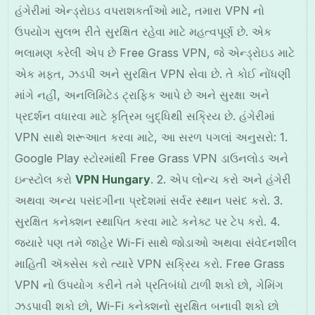
હંગેરીમાં એન્ડ્રોઇડ વપરાશકર્તાઓ માટે, તમારા VPN નો
ઉપયોગ સુલભ રીતે સુરક્ષિત રહેવા માટે મહત્વપૂર્ણ છે. એક
ભલામણ કરેલી એપ છે Free Grass VPN, જે એન્ડ્રોઇડ માટે
એક મફત, ઝડપી અને સુરક્ષિત VPN સેવા છે. તે કોઈ નોંધણી
માંગે નહીં, અનલિમિટેડ ટ્રાફિક આપે છે અને સુરક્ષા અને
પ્રદર્શન વધારવા માટે કૃત્રિમ બુદ્ધિથી સક્રિય છે. હંગેરીમાં
VPN સાથે શરૂઆત કરવા માટે, આ સરળ પગલાં અનુસરો: 1.
Google Play સ્ટોરમાંથી Free Grass VPN ડાઉનલોડ અને
ઇન્સ્ટોલ કરો
VPN Hungary
. 2. એપ લોન્ચ કરો અને હંગેરી
અથવા અન્ય પસંદગીના પ્રદેશમાં સર્વર સ્થાન પસંદ કરો. 3.
સુરક્ષિત કનેક્શન સ્થાપિત કરવા માટે કનેક્ટ પર ટેપ કરો. 4.
જ્યારે પણ તમે જાહેર Wi-Fi સાથે જોડાઓ અથવા સંવેદનશીલ
માહિતી ઍક્સેસ કરો ત્યારે VPN સક્રિય કરો. Free Grass
VPN નો ઉપયોગ કરીને તમે પ્રતિબંધો ટાળી શકો છો, ગેમિંગ
ઝડપાવી શકો છો, Wi-Fi કનેક્શનો સુરક્ષિત બનાવી શકો છો