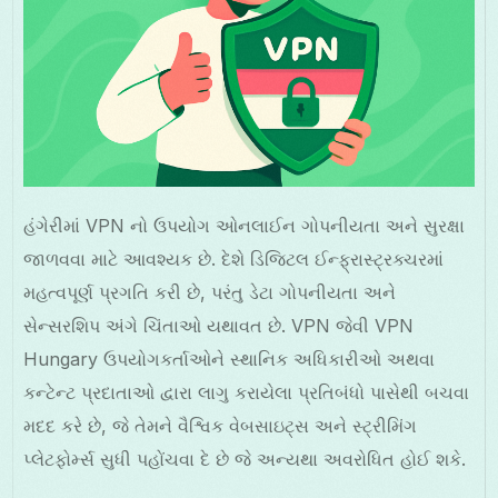
હંગેરીમાં VPN નો ઉપયોગ ઓનલાઈન ગોપનીયતા અને સુરક્ષા
જાળવવા માટે આવશ્યક છે. દેશે ડિજિટલ ઈન્ફ્રાસ્ટ્રક્ચરમાં
મહત્વપૂર્ણ પ્રગતિ કરી છે, પરંતુ ડેટા ગોપનીયતા અને
સેન્સરશિપ અંગે ચિંતાઓ યથાવત છે. VPN જેવી VPN
Hungary ઉપયોગકર્તાઓને સ્થાનિક અધિકારીઓ અથવા
કન્ટેન્ટ પ્રદાતાઓ દ્વારા લાગુ કરાયેલા પ્રતિબંધો પાસેથી બચવા
મદદ કરે છે, જે તેમને વૈશ્વિક વેબસાઇટ્સ અને સ્ટ્રીમિંગ
પ્લેટફોર્મ્સ સુધી પહોંચવા દે છે જે અન્યથા અવરોધિત હોઈ શકે.