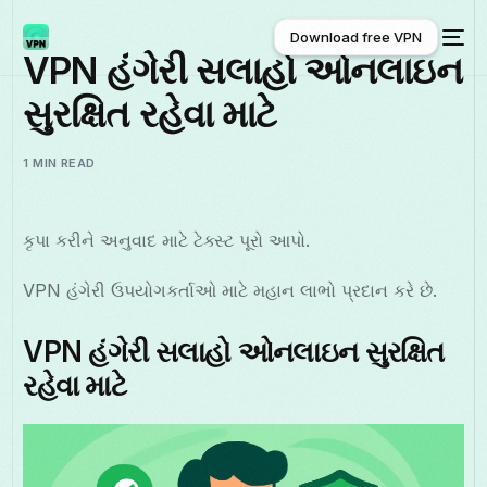
Download free VPN
VPN હંગેરી સલાહો ઓનલાઇન
સુરક્ષિત રહેવા માટે
Download free VPN
1 MIN READ
કૃપા કરીને અનુવાદ માટે ટેક્સ્ટ પૂરો આપો.
VPN હંગેરી ઉપયોગકર્તાઓ માટે મહાન લાભો પ્રદાન કરે છે.
VPN હંગેરી સલાહો ઓનલાઇન સુરક્ષિત
રહેવા માટે
ગુજરાતી