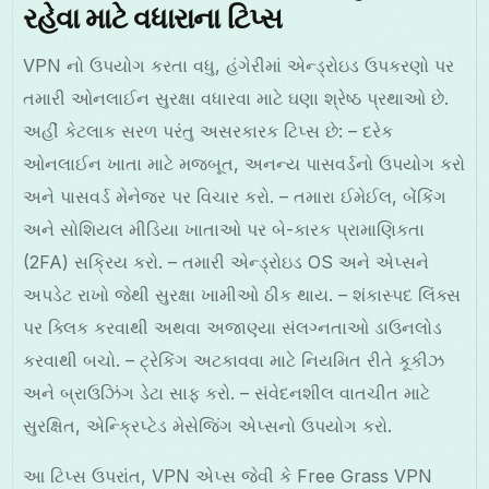
રહેવા માટે વધારાના ટિપ્સ
VPN નો ઉપયોગ કરતા વધુ, હંગેરીમાં એન્ડ્રોઇડ ઉપકરણો પર
તમારી ઓનલાઈન સુરક્ષા વધારવા માટે ઘણા શ્રેષ્ઠ પ્રથાઓ છે.
અહીં કેટલાક સરળ પરંતુ અસરકારક ટિપ્સ છે: – દરેક
ઓનલાઈન ખાતા માટે મજબૂત, અનન્ય પાસવર્ડનો ઉપયોગ કરો
અને પાસવર્ડ મેનેજર પર વિચાર કરો. – તમારા ઈમેઈલ, બેંકિંગ
અને સોશિયલ મીડિયા ખાતાઓ પર બે-કારક પ્રામાણિકતા
(2FA) સક્રિય કરો. – તમારી એન્ડ્રોઇડ OS અને એપ્સને
અપડેટ રાખો જેથી સુરક્ષા ખામીઓ ઠીક થાય. – શંકાસ્પદ લિંક્સ
પર ક્લિક કરવાથી અથવા અજાણ્યા સંલગ્નતાઓ ડાઉનલોડ
કરવાથી બચો. – ટ્રેકિંગ અટકાવવા માટે નિયમિત રીતે કૂકીઝ
અને બ્રાઉઝિંગ ડેટા સાફ કરો. – સંવેદનશીલ વાતચીત માટે
સુરક્ષિત, એન્ક્રિપ્ટેડ મેસેજિંગ એપ્સનો ઉપયોગ કરો.
આ ટિપ્સ ઉપરાંત, VPN એપ્સ જેવી કે Free Grass VPN