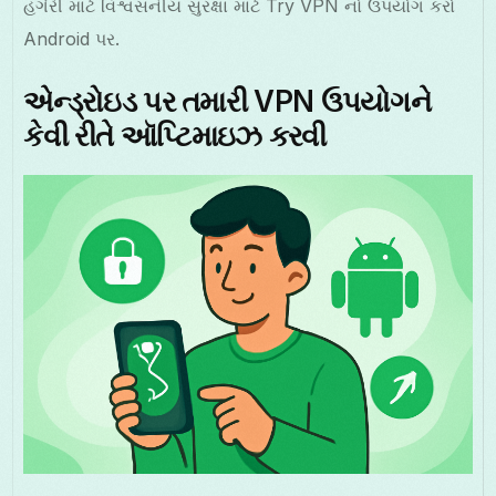
હંગેરી માટે વિશ્વસનીય સુરક્ષા માટે Try VPN નો ઉપયોગ કરો
Android પર.
એન્ડ્રોઇડ પર તમારી VPN ઉપયોગને
કેવી રીતે ઑપ્ટિમાઇઝ કરવી