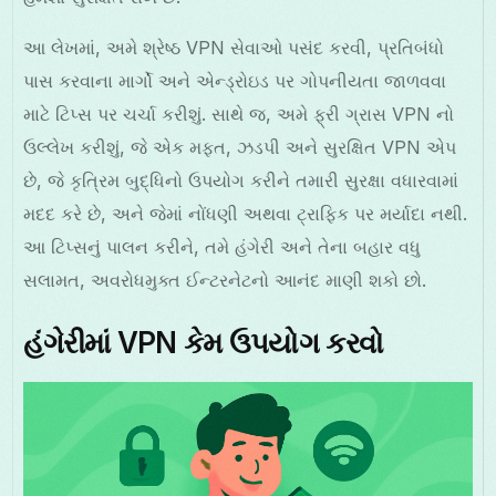
આ લેખમાં, અમે શ્રેષ્ઠ VPN સેવાઓ પસંદ કરવી, પ્રતિબંધો
પાસ કરવાના માર્ગો અને એન્ડ્રોઇડ પર ગોપનીયતા જાળવવા
માટે ટિપ્સ પર ચર્ચા કરીશું. સાથે જ, અમે ફ્રી ગ્રાસ VPN નો
ઉલ્લેખ કરીશું, જે એક મફત, ઝડપી અને સુરક્ષિત VPN એપ
છે, જે કૃત્રિમ બુદ્ધિનો ઉપયોગ કરીને તમારી સુરક્ષા વધારવામાં
મદદ કરે છે, અને જેમાં નોંધણી અથવા ટ્રાફિક પર મર્યાદા નથી.
આ ટિપ્સનું પાલન કરીને, તમે હંગેરી અને તેના બહાર વધુ
સલામત, અવરોધમુક્ત ઈન્ટરનેટનો આનંદ માણી શકો છો.
હંગેરીમાં VPN કેમ ઉપયોગ કરવો