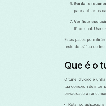
Gardar e recone
para aplicar os c
Verificar exclusi
IP orixinal. Usa u
Estes pasos permitirán
resto do tráfico do te
Que é o t
O túnel dividido é unha
túa conexión de intern
privacidade e rendeme
Rutar só aplicacións