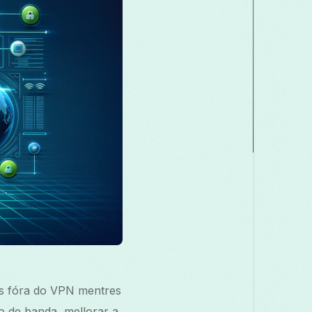
Македонски
Melayu
മലയാളം
Română
Русский
Српски
తెలుగు
ไทย
icas fóra do VPN mentres
ho de banda, mellorar a