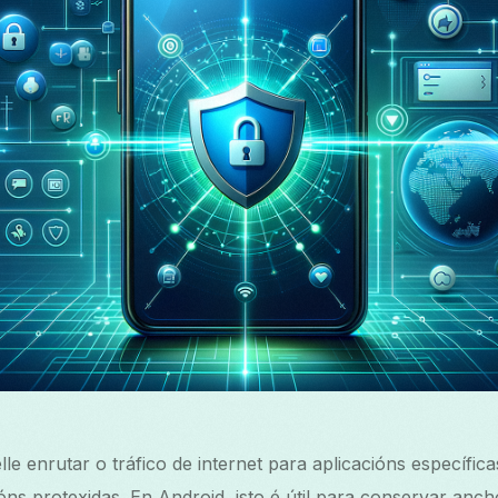
elle enrutar o tráfico de internet para aplicacións específ
óns protexidas. En Android, isto é útil para conservar anc