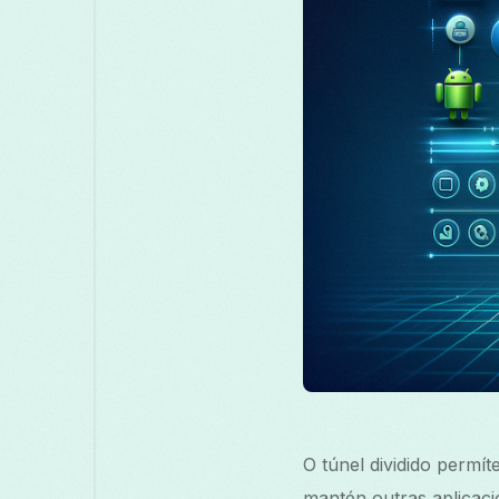
O túnel dividido permít
mantén outras aplicaci