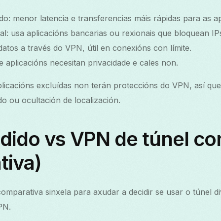
: menor latencia e transferencias máis rápidas para as ap
al: usa aplicacións bancarias ou rexionais que bloquean IPs
atos a través do VPN, útil en conexións con límite.
que aplicacións necesitan privacidade e cales non.
licacións excluídas non terán proteccións do VPN, así que
o ou ocultación de localización.
idido vs VPN de túnel c
tiva)
omparativa sinxela para axudar a decidir se usar o túnel di
PN.