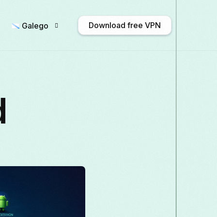
Download free VPN
Galego
English
Afrikaans
Shqip
አ
d
Български
ဗမာစာ
Català
Français
Galego
ქართული
De
Italiano
日本語
ಕನ್ನಡ
Қазақ