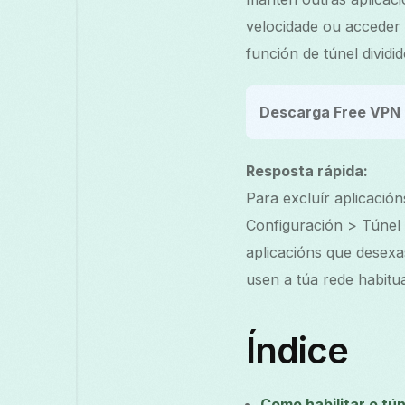
velocidade ou acceder
función de túnel dividi
Descarga Free VPN 
Resposta rápida:
Para excluír aplicació
Configuración > Túnel d
aplicacións que desexa
usen a túa rede habitua
Índice
Como habilitar o tún