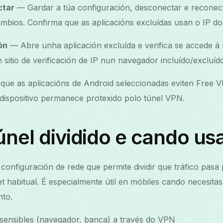
ctar
— Gardar a túa configuración, desconectar e recone
ambios. Confirma que as aplicacións excluídas usan o IP do
ón
— Abre unha aplicación excluída e verifica se accede á 
n sitio de verificación de IP nun navegador incluído/excluíd
 que as aplicacións de Android seleccionadas eviten Free
u dispositivo permanece protexido polo túnel VPN.
únel dividido e cando us
 configuración de rede que permite dividir que tráfico pasa
et habitual. É especialmente útil en móbiles cando necesit
nto.
 sensibles (navegador, banca) a través do VPN