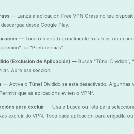
rass
— Lanza a aplicación Free VPN Grass no teu dispositi
, descárgaa desde Google Play.
uración
— Toca o menú (normalmente tres liñas ou un ico
guración” ou “Preferencias”.
dido (Exclusión de Aplicación)
— Busca “Túnel Dividido”, 
ilar. Abre esa sección.
n
— Activa o Túnel Dividido se está desactivado. Algunhas 
Permitir que as aplicacións eviten o VPN”.
acións para excluír
— Usa a busca ou lista para selecciona
as excluír do VPN. Toca cada aplicación para engadila ou re