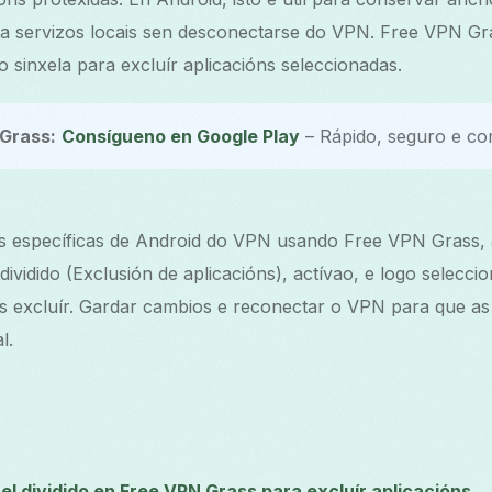
 a servizos locais sen desconectarse do VPN. Free VPN Gr
do sinxela para excluír aplicacións seleccionadas.
Grass:
Consígueno en Google Play
– Rápido, seguro e co
ns específicas de Android do VPN usando Free VPN Grass, a
ividido (Exclusión de aplicacións), actívao, e logo selecci
s excluír. Gardar cambios e reconectar o VPN para que as 
l.
el dividido en Free VPN Grass para excluír aplicacións