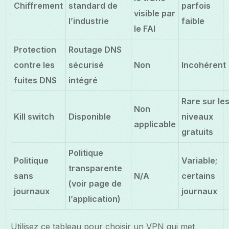
Chiffrement
standard de
parfois
visible par
l’industrie
faible
le FAI
Protection
Routage DNS
contre les
sécurisé
Non
Incohérent
fuites DNS
intégré
Rare sur le
Non
Kill switch
Disponible
niveaux
applicable
gratuits
Politique
Politique
Variable;
transparente
sans
N/A
certains
(voir page de
journaux
journaux
l’application)
Utilisez ce tableau pour choisir un VPN qui met