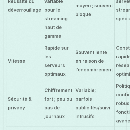
Réussite du
variable
serve
moyen ; souvent
déverrouillage
pour le
strea
bloqué
streaming
spéci
haut de
gamme
Rapide sur
Cons
Souvent lente
les
rapid
Vitesse
en raison de
serveurs
résea
l’encombrement
optimaux
optim
Politi
Chiffrement
Variable;
confid
Sécurité &
fort ; peu ou
parfois
robus
privacy
pas de
publicités/suivi
fonct
journaux
intrusifs
avan