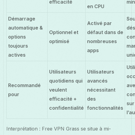
efficacité
min
en CPU
Démarrage
So
Activé par
automatique &
dés
Optionnel et
défaut dans de
options
con
optimisé
nombreuses
toujours
man
apps
actives
un
Uti
Utilisateurs
Utilisateurs
occ
quotidiens qui
avancés
Recommandé
av
veulent
nécessitant
pour
con
efficacité +
des
sur
confidentialité
fonctionnalités
l’a
Interprétation : Free VPN Grass se situe à mi-