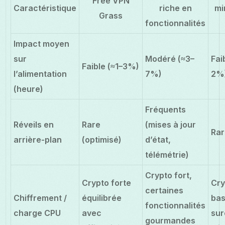
Free VPN
Caractéristique
riche en
mi
Grass
fonctionnalités
Impact moyen
sur
Modéré (≈3–
Fai
Faible (≈1–3%)
l’alimentation
7%)
2%
(heure)
Fréquents
Réveils en
Rare
(mises à jour
Rar
arrière-plan
(optimisé)
d’état,
télémétrie)
Crypto fort,
Crypto forte
Cry
certaines
Chiffrement /
équilibrée
bas
fonctionnalités
charge CPU
avec
sur
gourmandes