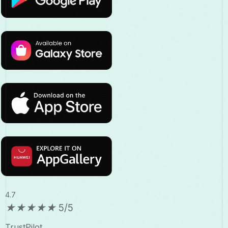
4.7
★
★
★
★
★
5/5
TrustPilot