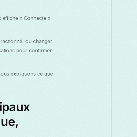
t affiche « Connecté »
fractionné, ou changer
ications pour confirmer
 nous expliquons ce que
ipaux
que,