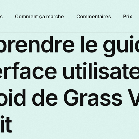
s
Comment ça marche
Commentaires
Prix
rendre le gui
erface utilisat
oid de Grass 
it