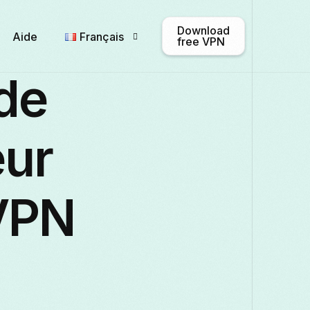
Download
Aide
Français
free VPN
de
English
Afrikaans
Shqip
eur
Български
ဗမာစာ
Català
VPN
Français
Galego
ქართული
Italiano
日本語
ಕನ್ನಡ