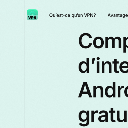
Qu’est-ce qu’un VPN?
Avantage
Comp
d’int
Andr
gratu