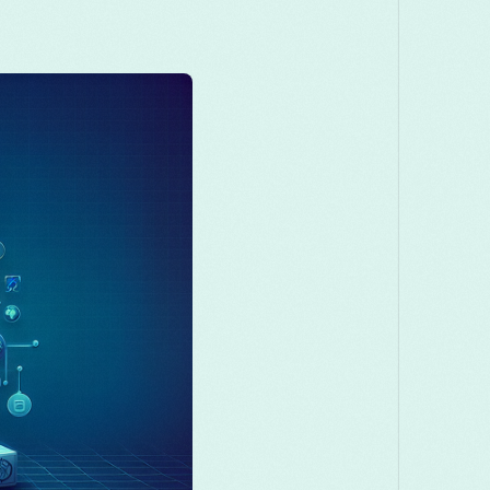
Македонски
Melayu
മലയാ
Română
Русский
Српски
తెలుగు
ไทย