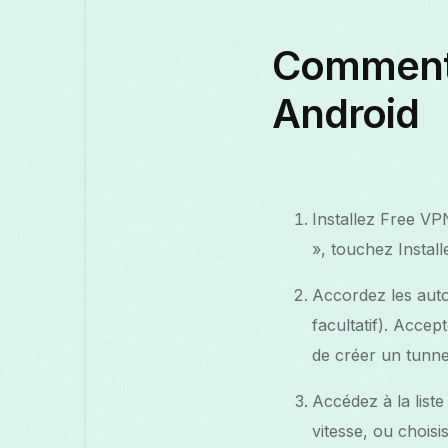
Comment 
Android
Installez Free VP
», touchez Installe
Accordez les auto
facultatif). Acce
de créer un tunne
Accédez à la list
vitesse, ou chois