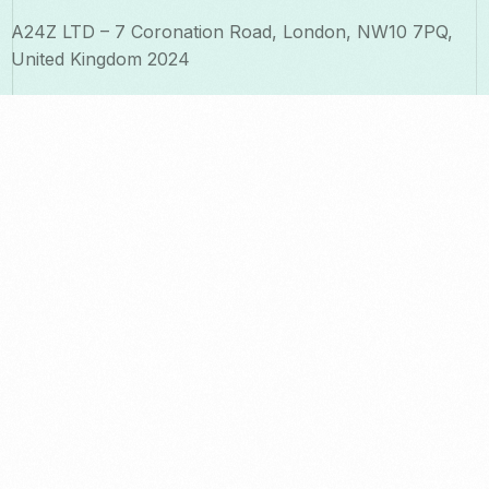
A24Z LTD – 7 Coronation Road, London, NW10 7PQ,
United Kingdom 2024