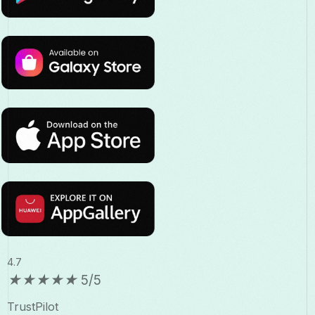
4.7
★
★
★
★
★
5/5
TrustPilot