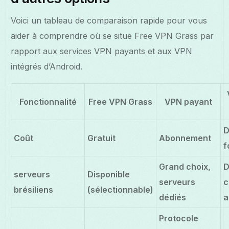
Voici un tableau de comparaison rapide pour vous
aider à comprendre où se situe Free VPN Grass par
rapport aux services VPN payants et aux VPN
intégrés d’Android.
Fonctionnalité
Free VPN Grass
VPN payant
D
Coût
Gratuit
Abonnement
f
Grand choix,
D
serveurs
Disponible
serveurs
c
brésiliens
(sélectionnable)
dédiés
a
Protocole